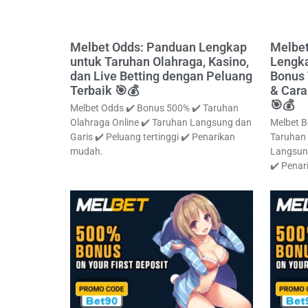
Melbet Odds: Panduan Lengkap
Melbe
untuk Taruhan Olahraga, Kasino,
Lengk
dan Live Betting dengan Peluang
Bonus 
Terbaik 🎯💰
& Cara
🎯💰
Melbet Odds ✔️ Bonus 500% ✔️ Taruhan
Olahraga Online ✔️ Taruhan Langsung dan
Melbet B
Garis ✔️ Peluang tertinggi ✔️ Penarikan
Taruhan 
mudah.
Langsung
✔️ Penar