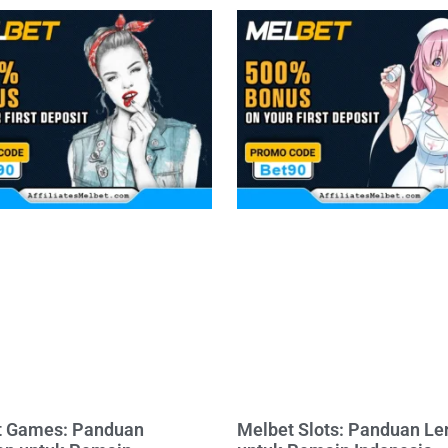
t Games: Panduan
Melbet Slots: Panduan L