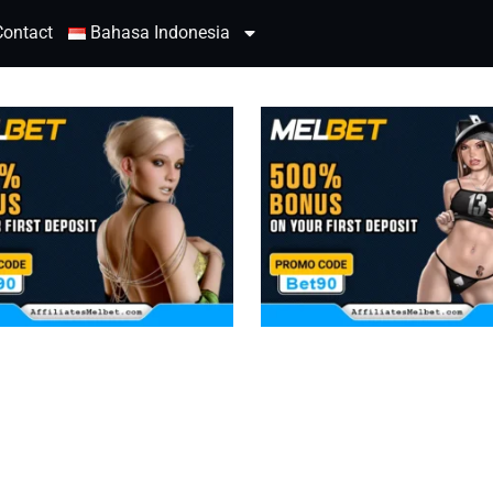
Contact
Bahasa Indonesia