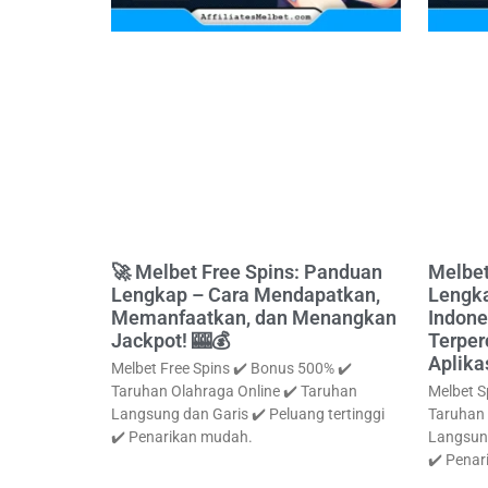
🚀 Melbet Free Spins: Panduan
Melbet
Lengkap – Cara Mendapatkan,
Lengk
Memanfaatkan, dan Menangkan
Indone
Jackpot! 🎰💰
Terper
Aplika
Melbet Free Spins ✔️ Bonus 500% ✔️
Taruhan Olahraga Online ✔️ Taruhan
Melbet S
Langsung dan Garis ✔️ Peluang tertinggi
Taruhan 
✔️ Penarikan mudah.
Langsung
✔️ Penar