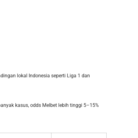
dingan lokal Indonesia seperti Liga 1 dan
banyak kasus, odds Melbet lebih tinggi 5–15%