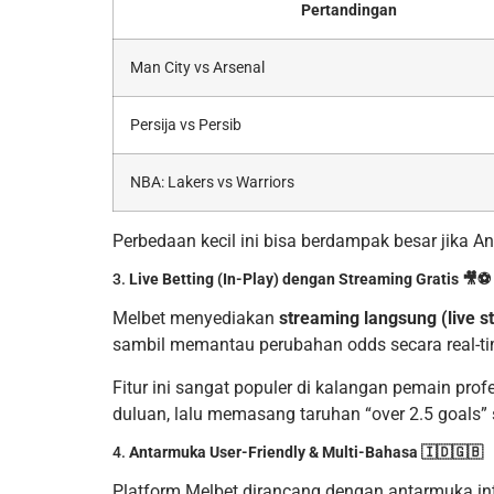
Pertandingan
Man City vs Arsenal
Persija vs Persib
NBA: Lakers vs Warriors
Perbedaan kecil ini bisa berdampak besar jika An
3.
Live Betting (In-Play) dengan Streaming Gratis 🎥⚽
Melbet menyediakan
streaming langsung (live s
sambil memantau perubahan odds secara real-t
Fitur ini sangat populer di kalangan pemain pro
duluan, lalu memasang taruhan “over 2.5 goals” 
4.
Antarmuka User-Friendly & Multi-Bahasa 🇮🇩🇬🇧
Platform Melbet dirancang dengan antarmuka int