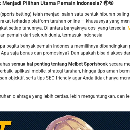
 Menjadi Pilihan Utama Pemain Indonesia? 🌏🎯
a (sports betting) telah menjadi salah satu bentuk hiburan pali
kat terhadap platform taruhan online — khususnya yang menye
kat setiap tahunnya. Di antara banyaknya opsi yang tersedia,
M
n pemain dari seluruh dunia, termasuk Indonesia.
a begitu banyak pemain Indonesia memilihnya dibandingkan pla
Apa saja bonus dan promosinya? Dan apakah bisa diakses da
mbahas
semua hal penting tentang Melbet Sportsbook
secara men
terbaik, aplikasi mobile, strategi taruhan, hingga tips aman be
 objektif, serta tips SEO-friendly agar Anda tidak hanya men
taruhan olahraga yang lebih cerdas, lebih menguntungkan, dan