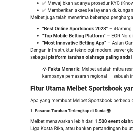
✅ Mewajibkan adanya prosedur KYC (Know
✅ Memberikan akses ke layanan dukungan
Melbet juga telah menerima beberapa penghargaa
“Best Online Sportsbook 2023”
– iGaming 
“Top Mobile Betting Platform”
– EGR Nordi
“Most Innovative Betting App”
– Asian Ga
Dengan infrastruktur teknologi modern, server 
sebagai
platform taruhan olahraga paling anda
💡
Fakta Menarik
: Melbet adalah mitra res
kampanye pemasaran regional — sebuah ind
Fitur Utama Melbet Sportsbook ya
Apa yang membuat Melbet Sportsbook berbeda da
1.
Pasaran Taruhan Terlengkap di Dunia 🌍
Melbet menawarkan lebih dari
1.500 event olahr
Liga Kosta Rika, atau bahkan pertandingan bulu