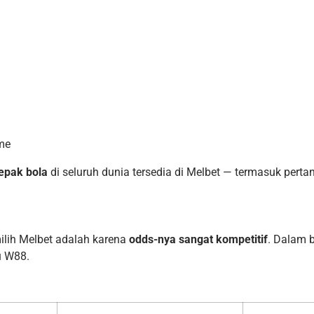
ime
epak bola
di seluruh dunia tersedia di Melbet — termasuk pertan
lih Melbet adalah karena
odds-nya sangat kompetitif
. Dalam 
u W88.