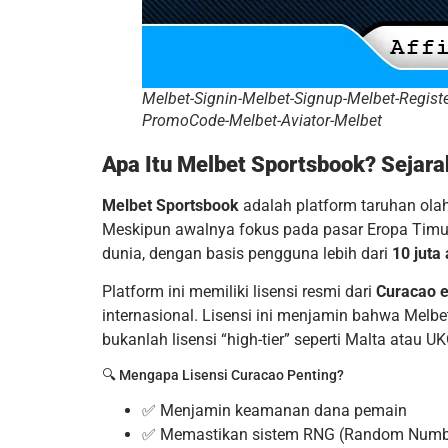
Melbet-Signin-Melbet-Signup-Melbet-Regist
PromoCode-Melbet-Aviator-Melbet
Apa Itu Melbet Sportsbook? Sejarah
Melbet Sportsbook
adalah platform taruhan olah
Meskipun awalnya fokus pada pasar Eropa Timur 
dunia, dengan basis pengguna lebih dari
10 juta 
Platform ini memiliki lisensi resmi dari
Curacao e
internasional. Lisensi ini menjamin bahwa Melb
bukanlah lisensi “high-tier” seperti Malta atau U
🔍 Mengapa Lisensi Curacao Penting?
✅ Menjamin keamanan dana pemain
✅ Memastikan sistem RNG (Random Number 