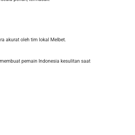
a akurat oleh tim lokal Melbet.
 membuat pemain Indonesia kesulitan saat