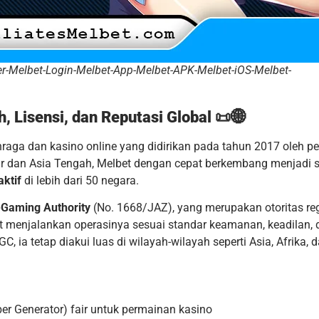
er-Melbet-Login-Melbet-App-Melbet-APK-Melbet-iOS-Melbet-
, Lisensi, dan Reputasi Global 📜🌐
raga dan kasino online yang didirikan pada tahun 2017 oleh pe
dan Asia Tengah, Melbet dengan cepat berkembang menjadi sal
aktif
di lebih dari 50 negara.
Gaming Authority
(No. 1668/JAZ), yang merupakan otoritas reg
et menjalankan operasinya sesuai standar keamanan, keadilan, 
KGC, ia tetap diakui luas di wilayah-wilayah seperti Asia, Afrika
Generator) fair untuk permainan kasino