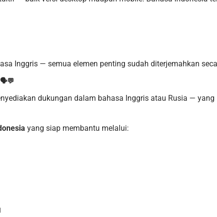
ahasa Inggris — semua elemen penting sudah diterjemahkan secar
🗣️💬
enyediakan dukungan dalam bahasa Inggris atau Rusia — yang
.
donesia
yang siap membantu melalui:
