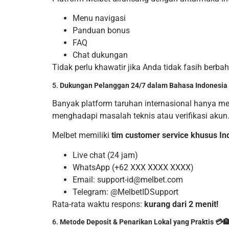
Menu navigasi
Panduan bonus
FAQ
Chat dukungan
Tidak perlu khawatir jika Anda tidak fasih berb
5.
Dukungan Pelanggan 24/7 dalam Bahasa Indonesia 
Banyak platform taruhan internasional hanya m
menghadapi masalah teknis atau verifikasi akun
Melbet memiliki
tim customer service khusus In
Live chat (24 jam)
WhatsApp (+62 XXX XXXX XXXX)
Email: support-id@melbet.com
Telegram: @MelbetIDSupport
Rata-rata waktu respons:
kurang dari 2 menit!
6.
Metode Deposit & Penarikan Lokal yang Praktis 💳