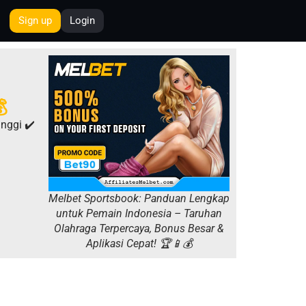
Sign up
Login

nggi ✔️
Melbet Sportsbook: Panduan Lengkap
untuk Pemain Indonesia – Taruhan
Olahraga Terpercaya, Bonus Besar &
Aplikasi Cepat! 🏆📱💰