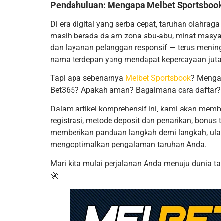
Pendahuluan: Mengapa Melbet Sportsbook
Di era digital yang serba cepat, taruhan olahrag
masih berada dalam zona abu-abu, minat masyara
dan layanan pelanggan responsif — terus mening
nama terdepan yang mendapat kepercayaan jutaa
Tapi apa sebenarnya
Melbet Sportsbook
? Mengap
Bet365? Apakah aman? Bagaimana cara daftar? 
Dalam artikel komprehensif ini, kami akan me
registrasi, metode deposit dan penarikan, bonus 
memberikan panduan langkah demi langkah, ulasan
mengoptimalkan pengalaman taruhan Anda.
Mari kita mulai perjalanan Anda menuju dunia 
🚀