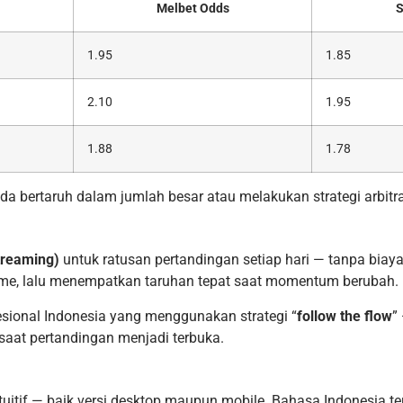
Melbet Odds
S
1.95
1.85
2.10
1.95
1.88
1.78
da bertaruh dalam jumlah besar atau melakukan strategi arbitra
treaming)
untuk ratusan pertandingan setiap hari — tanpa bia
ime, lalu menempatkan taruhan tepat saat momentum berubah.
fesional Indonesia yang menggunakan strategi “
follow the flow
”
saat pertandingan menjadi terbuka.
uitif — baik versi desktop maupun mobile. Bahasa Indonesia te