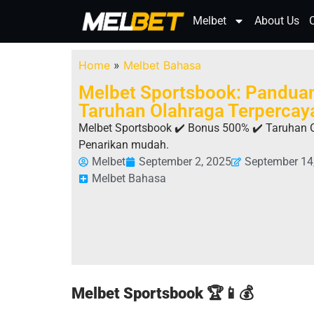
Melbet
About Us
Home
»
Melbet Bahasa
Melbet Sportsbook: Pandua
Taruhan Olahraga Terpercaya
Melbet Sportsbook ✔️ Bonus 500% ✔️ Taruhan Ol
Penarikan mudah.
Melbet
September 2, 2025
September 14
Melbet Bahasa
Melbet Sportsbook 🏆📱💰