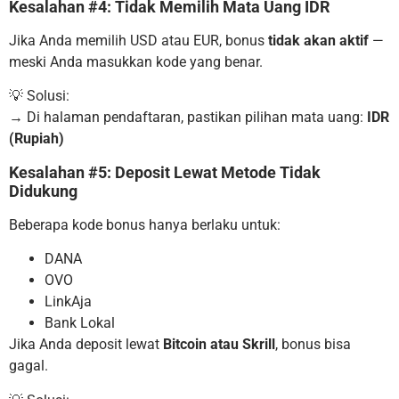
Kesalahan #4: Tidak Memilih Mata Uang IDR
Jika Anda memilih USD atau EUR, bonus
tidak akan aktif
—
meski Anda masukkan kode yang benar.
💡 Solusi:
→ Di halaman pendaftaran, pastikan pilihan mata uang:
IDR
(Rupiah)
Kesalahan #5: Deposit Lewat Metode Tidak
Didukung
Beberapa kode bonus hanya berlaku untuk:
DANA
OVO
LinkAja
Bank Lokal
Jika Anda deposit lewat
Bitcoin atau Skrill
, bonus bisa
gagal.