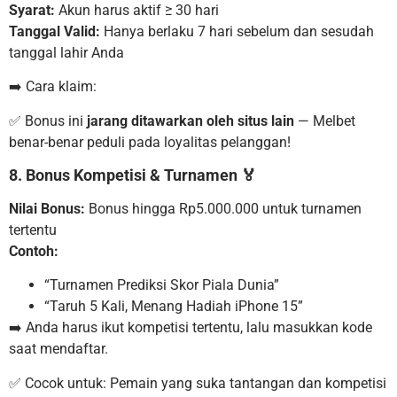
Syarat:
Akun harus aktif ≥ 30 hari
Tanggal Valid:
Hanya berlaku 7 hari sebelum dan sesudah
tanggal lahir Anda
➡️ Cara klaim:
✅ Bonus ini
jarang ditawarkan oleh situs lain
— Melbet
benar-benar peduli pada loyalitas pelanggan!
8. Bonus Kompetisi & Turnamen 🏅
Nilai Bonus:
Bonus hingga Rp5.000.000 untuk turnamen
tertentu
Contoh:
“Turnamen Prediksi Skor Piala Dunia”
“Taruh 5 Kali, Menang Hadiah iPhone 15”
➡️ Anda harus ikut kompetisi tertentu, lalu masukkan kode
saat mendaftar.
✅ Cocok untuk: Pemain yang suka tantangan dan kompetisi