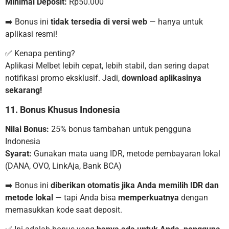
Minimal Deposit:
Rp50.000
➡️ Bonus ini
tidak tersedia di versi web
— hanya untuk
aplikasi resmi!
✅ Kenapa penting?
Aplikasi Melbet lebih cepat, lebih stabil, dan sering dapat
notifikasi promo eksklusif. Jadi,
download aplikasinya
sekarang!
11. Bonus Khusus Indonesia
Nilai Bonus:
25% bonus tambahan untuk pengguna
Indonesia
Syarat:
Gunakan mata uang IDR, metode pembayaran lokal
(DANA, OVO, LinkAja, Bank BCA)
➡️ Bonus ini
diberikan otomatis jika Anda memilih IDR dan
metode lokal
— tapi Anda bisa
memperkuatnya
dengan
memasukkan kode saat deposit.