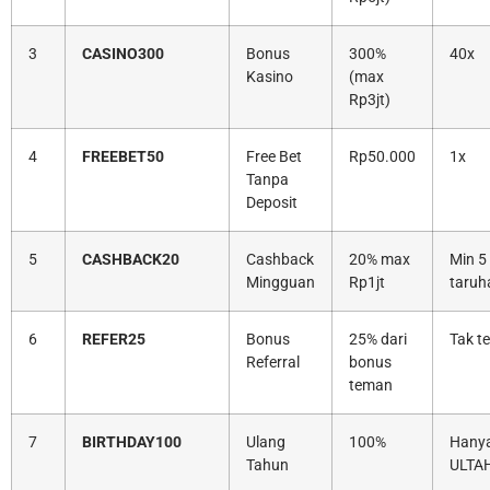
3
CASINO300
Bonus
300%
40x
Kasino
(max
Rp3jt)
4
FREEBET50
Free Bet
Rp50.000
1x
Tanpa
Deposit
5
CASHBACK20
Cashback
20% max
Min 5
Mingguan
Rp1jt
taruh
6
REFER25
Bonus
25% dari
Tak t
Referral
bonus
teman
7
BIRTHDAY100
Ulang
100%
Hanya
Tahun
ULTA