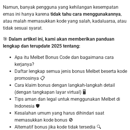
Namun, banyak pengguna yang kehilangan kesempatan
emas ini hanya karena
tidak tahu cara menggunakannya
,
atau malah memasukkan kode yang salah, kadaluarsa, atau
tidak sesuai syarat.
🎯
Dalam artikel ini, kami akan memberikan panduan
lengkap dan terupdate 2025 tentang:
Apa itu Melbet Bonus Code dan bagaimana cara
kerjanya?
Daftar lengkap semua jenis bonus Melbet beserta kode
promosinya 📋
Cara klaim bonus dengan langkah-langkah detail
(dengan tangkapan layar virtual) 🖥️
Tips aman dan legal untuk menggunakan Melbet di
Indonesia 🛡️
Kesalahan umum yang harus dihindari saat
memasukkan kode bonus 🚫
Alternatif bonus jika kode tidak tersedia 🔍