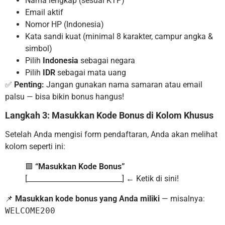
Nama lengkap (sesuai KTP)
Email aktif
Nomor HP (Indonesia)
Kata sandi kuat (minimal 8 karakter, campur angka &
simbol)
Pilih
Indonesia
sebagai negara
Pilih
IDR
sebagai mata uang
✅
Penting:
Jangan gunakan nama samaran atau email
palsu — bisa bikin bonus hangus!
Langkah 3: Masukkan Kode Bonus di Kolom Khusus
Setelah Anda mengisi form pendaftaran, Anda akan melihat
kolom seperti ini:
🟩
“Masukkan Kode Bonus”
[___________________________] ← Ketik di sini!
📌
Masukkan kode bonus yang Anda miliki
— misalnya:
WELCOME200