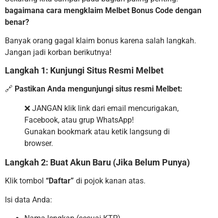
bagaimana cara mengklaim Melbet Bonus Code dengan
benar?
Banyak orang gagal klaim bonus karena salah langkah.
Jangan jadi korban berikutnya!
Langkah 1: Kunjungi Situs Resmi Melbet
🔗
Pastikan Anda mengunjungi situs resmi Melbet:
❌ JANGAN klik link dari email mencurigakan,
Facebook, atau grup WhatsApp!
Gunakan bookmark atau ketik langsung di
browser.
Langkah 2: Buat Akun Baru (Jika Belum Punya)
Klik tombol
“Daftar”
di pojok kanan atas.
Isi data Anda: