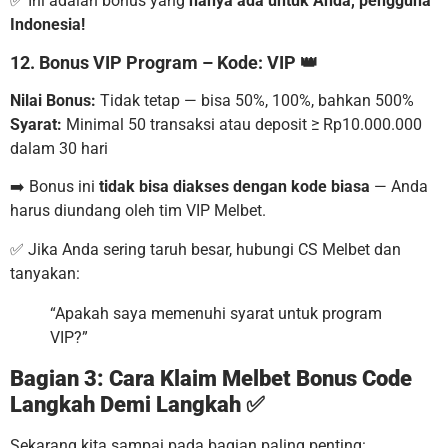
✅ Ini adalah bonus yang
hanya ada untuk Anda, pengguna
Indonesia!
12. Bonus VIP Program – Kode: VIP 👑
Nilai Bonus:
Tidak tetap — bisa 50%, 100%, bahkan 500%
Syarat:
Minimal 50 transaksi atau deposit ≥ Rp10.000.000
dalam 30 hari
➡️ Bonus ini
tidak bisa diakses dengan kode biasa
— Anda
harus diundang oleh tim VIP Melbet.
✅ Jika Anda sering taruh besar, hubungi CS Melbet dan
tanyakan:
“Apakah saya memenuhi syarat untuk program
VIP?”
Bagian 3: Cara Klaim Melbet Bonus Code
Langkah Demi Langkah ✅
Sekarang kita sampai pada bagian paling penting: