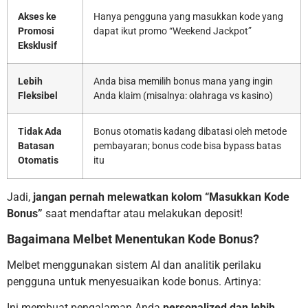
Akses ke
Hanya pengguna yang masukkan kode yang
Promosi
dapat ikut promo “Weekend Jackpot”
Eksklusif
Lebih
Anda bisa memilih bonus mana yang ingin
Fleksibel
Anda klaim (misalnya: olahraga vs kasino)
Tidak Ada
Bonus otomatis kadang dibatasi oleh metode
Batasan
pembayaran; bonus code bisa bypass batas
Otomatis
itu
Jadi,
jangan pernah melewatkan kolom “Masukkan Kode
Bonus”
saat mendaftar atau melakukan deposit!
Bagaimana Melbet Menentukan Kode Bonus?
Melbet menggunakan sistem AI dan analitik perilaku
pengguna untuk menyesuaikan kode bonus. Artinya:
Ini membuat pengalaman Anda
personalized dan lebih