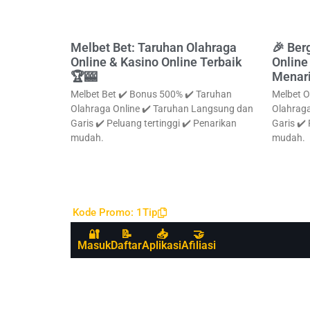
Melbet Bet: Taruhan Olahraga
🎉 Ber
Online & Kasino Online Terbaik
Online
🏆🎰
Menari
Melbet Bet ✔️ Bonus 500% ✔️ Taruhan
Melbet O
Olahraga Online ✔️ Taruhan Langsung dan
Olahraga
Garis ✔️ Peluang tertinggi ✔️ Penarikan
Garis ✔️
mudah.
mudah.
Kode Promo: 1Tip
🔐
📝
📥
🤝
Masuk
Daftar
Aplikasi
Afiliasi