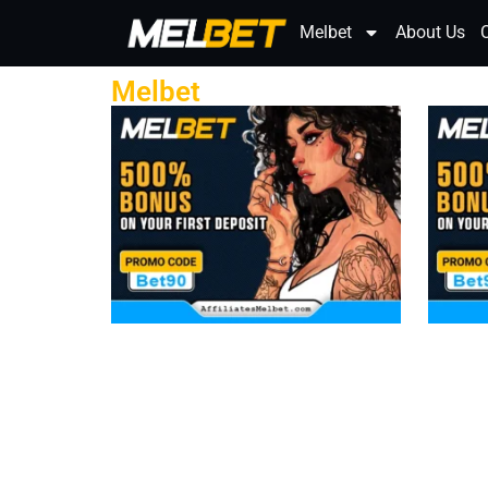
Melbet
About Us
Melbet