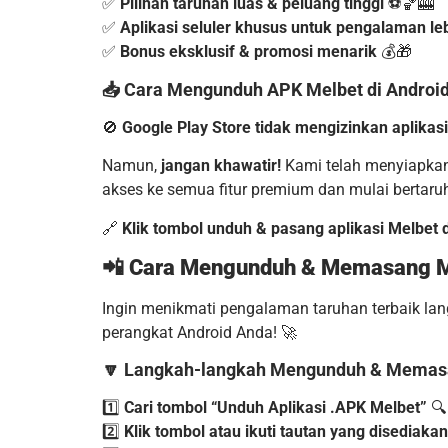
✅
Pilihan taruhan luas & peluang tinggi
⚽🏀🎰
✅
Aplikasi seluler khusus untuk pengalaman leb
✅
Bonus eksklusif & promosi menarik
💰🎁
📥 Cara Mengunduh APK Melbet di Androi
🚫
Google Play Store tidak mengizinkan aplikasi
Namun,
jangan khawatir!
Kami telah menyiapka
akses ke semua fitur premium dan mulai bertaru
🔗
Klik tombol unduh & pasang aplikasi Melbet 
📲
Cara Mengunduh & Memasang Me
Ingin menikmati pengalaman taruhan terbaik lan
perangkat Android Anda! 🚀
🔽 Langkah-langkah Mengunduh & Memas
1️⃣
Cari tombol “Unduh Aplikasi .APK Melbet”
🔍
2️⃣
Klik tombol atau ikuti tautan yang disediakan