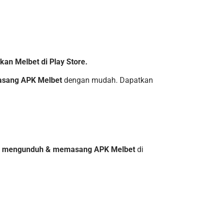
an Melbet di Play Store.
sang APK Melbet
dengan mudah. Dapatkan
k
mengunduh & memasang APK Melbet
di