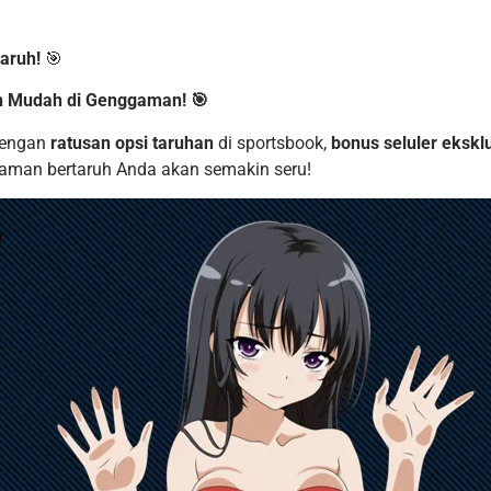
aruh!
🎯
an Mudah di Genggaman! 🎯
engan
ratusan opsi taruhan
di sportsbook,
bonus seluler eksklu
aman bertaruh Anda akan semakin seru!