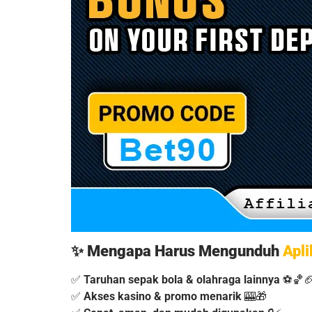
✨ Mengapa Harus Mengunduh
Apli
✅
Taruhan sepak bola & olahraga lainnya
⚽🏀
✅
Akses kasino & promo menarik
🎰🎁