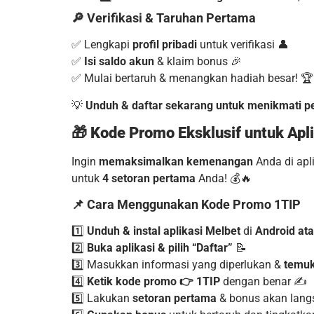
🔎 Verifikasi & Taruhan Pertama
✅ Lengkapi
profil pribadi
untuk verifikasi 👤
✅
Isi saldo akun
& klaim bonus 🎉
✅ Mulai bertaruh & menangkan hadiah besar! 🏆
💡
Unduh & daftar sekarang untuk menikmati pe
🎁
Kode Promo Eksklusif untuk Apl
Ingin
memaksimalkan kemenangan
Anda di apl
untuk
4 setoran pertama
Anda! 💰🔥
📌 Cara Menggunakan Kode Promo 1TIP
1️⃣
Unduh & instal aplikasi Melbet
di
Android ata
2️⃣
Buka aplikasi & pilih “Daftar”
📝
3️⃣ Masukkan informasi yang diperlukan &
temuk
4️⃣
Ketik kode promo 👉 1TIP
dengan benar ✍️
5️⃣ Lakukan
setoran pertama
& bonus akan langs