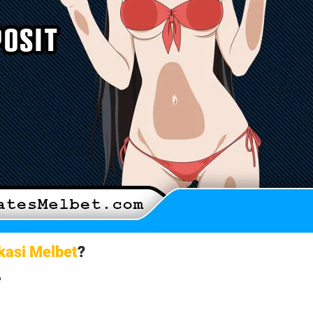
kasi Melbet
?
