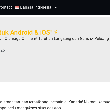
Contact
Bahasa Indonesia
tuk Android & iOS! ⚡
an Olahraga Online ✔️ Taruhan Langsung dan Garis ✔️ Peluang
025
alaman taruhan terbaik bagi pemain di Kanada! Nikmati kemu
anpa perlu mengakses situs desktop.