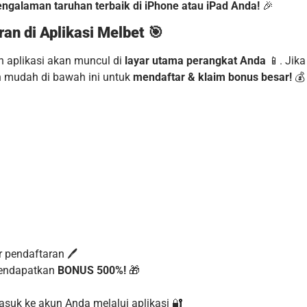
engalaman taruhan terbaik di iPhone atau iPad Anda!
🎉
an di Aplikasi Melbet
🎯
on aplikasi akan muncul di
layar utama perangkat Anda
📱. Jik
ah mudah di bawah ini untuk
mendaftar & klaim bonus besar!
💰
 pendaftaran 🖊️
endapatkan
BONUS 500%!
🎁
asuk ke akun Anda melalui aplikasi 🔐