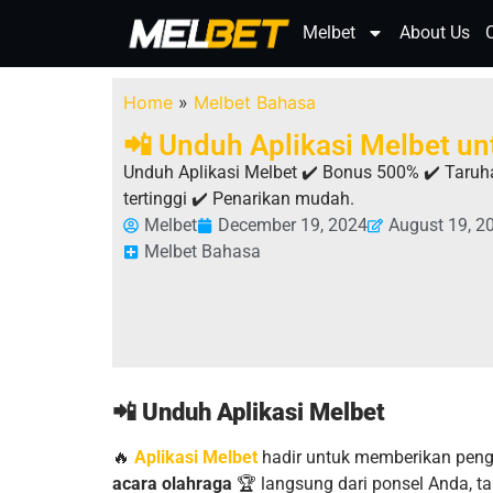
Melbet
About Us
Home
»
Melbet Bahasa
📲 Unduh Aplikasi Melbet un
Unduh Aplikasi Melbet ✔️ Bonus 500% ✔️ Taruh
tertinggi ✔️ Penarikan mudah.
Melbet
December 19, 2024
August 19, 2
Melbet Bahasa
📲 Unduh Aplikasi Melbet
🔥
Aplikasi Melbet
hadir untuk memberikan peng
acara olahraga
🏆 langsung dari ponsel Anda, t