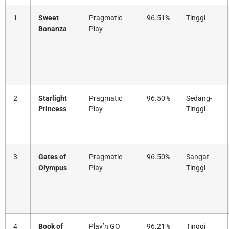
1
Sweet
Pragmatic
96.51%
Tinggi
Bonanza
Play
2
Starlight
Pragmatic
96.50%
Sedang-
Princess
Play
Tinggi
3
Gates of
Pragmatic
96.50%
Sangat
Olympus
Play
Tinggi
4
Book of
Play’n GO
96.21%
Tinggi