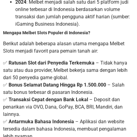
2024
: Melbet menjadi salah satu dari 5 platform judi
online terbesar di Indonesia berdasarkan volume
transaksi dan jumlah pengguna aktif harian (sumber:
iGaming Business Indonesia).
Mengapa Melbet Slots Populer di Indonesia?
Berikut adalah beberapa alasan utama mengapa Melbet
Slots menjadi favorit para pemain tanah air:
✅
Ratusan Slot dari Penyedia Terkemuka
– Tidak hanya
satu atau dua provider, Melbet bekerja sama dengan lebih
dari 50 penyedia game global.
✅
Bonus Selamat Datang Hingga Rp 1.500.000
– Salah
satu bonus terbesar di pasaran Indonesia.
✅
Transaksi Cepat dengan Bank Lokal
– Deposit dan
penarikan via OVO, Dana, GoPay, BCA, BRI, Mandiri, dan
lainnya.
✅
Antarmuka Bahasa Indonesia
– Aplikasi dan website
tersedia dalam bahasa Indonesia, membuat pengalaman
lebih nyaman.