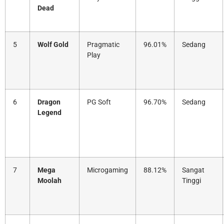
Dead
5
Wolf Gold
Pragmatic
96.01%
Sedang
Play
6
Dragon
PG Soft
96.70%
Sedang
Legend
7
Mega
Microgaming
88.12%
Sangat
Moolah
Tinggi