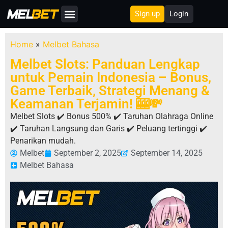
Sign up
Login
Bahasa Indonesia
Home
»
Melbet Bahasa
Melbet Slots: Panduan Lengkap
untuk Pemain Indonesia – Bonus,
Game Terbaik, Strategi Menang &
Keamanan Terjamin! 🎰💸
Melbet Slots ✔️ Bonus 500% ✔️ Taruhan Olahraga Online
✔️ Taruhan Langsung dan Garis ✔️ Peluang tertinggi ✔️
Penarikan mudah.
Melbet
September 2, 2025
September 14, 2025
Melbet Bahasa