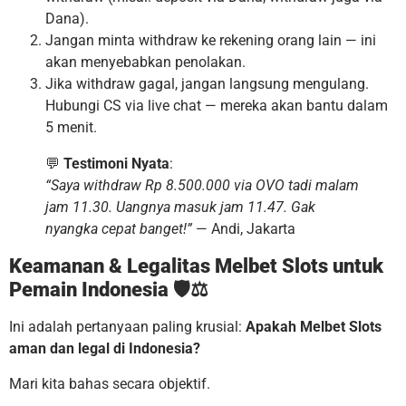
Dana).
Jangan minta withdraw ke rekening orang lain — ini
akan menyebabkan penolakan.
Jika withdraw gagal, jangan langsung mengulang.
Hubungi CS via live chat — mereka akan bantu dalam
5 menit.
💬
Testimoni Nyata
:
“Saya withdraw Rp 8.500.000 via OVO tadi malam
jam 11.30. Uangnya masuk jam 11.47. Gak
nyangka cepat banget!”
— Andi, Jakarta
Keamanan & Legalitas Melbet Slots untuk
Pemain Indonesia 🛡️⚖️
Ini adalah pertanyaan paling krusial:
Apakah Melbet Slots
aman dan legal di Indonesia?
Mari kita bahas secara objektif.