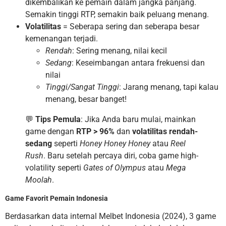
dikembalikan ke pemain dalam jangka panjang.
Semakin tinggi RTP, semakin baik peluang menang.
Volatilitas
= Seberapa sering dan seberapa besar
kemenangan terjadi.
Rendah
: Sering menang, nilai kecil
Sedang
: Keseimbangan antara frekuensi dan
nilai
Tinggi/Sangat Tinggi
: Jarang menang, tapi kalau
menang, besar banget!
💬
Tips Pemula
: Jika Anda baru mulai, mainkan
game dengan
RTP > 96%
dan
volatilitas rendah-
sedang
seperti
Honey Honey Honey
atau
Reel
Rush
. Baru setelah percaya diri, coba game high-
volatility seperti
Gates of Olympus
atau
Mega
Moolah
.
Game Favorit Pemain Indonesia
Berdasarkan data internal Melbet Indonesia (2024), 3 game