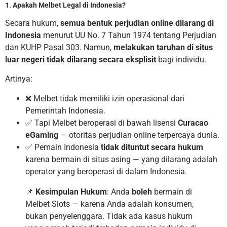
1. Apakah Melbet Legal di Indonesia?
Secara hukum,
semua bentuk perjudian online dilarang di
Indonesia
menurut UU No. 7 Tahun 1974 tentang Perjudian
dan KUHP Pasal 303. Namun,
melakukan taruhan di situs
luar negeri tidak dilarang secara eksplisit
bagi individu.
Artinya:
❌ Melbet tidak memiliki izin operasional dari
Pemerintah Indonesia.
✅ Tapi Melbet beroperasi di bawah lisensi
Curacao
eGaming
— otoritas perjudian online terpercaya dunia.
✅ Pemain Indonesia
tidak dituntut secara hukum
karena bermain di situs asing — yang dilarang adalah
operator yang beroperasi di dalam Indonesia.
📌
Kesimpulan Hukum
: Anda
boleh
bermain di
Melbet Slots — karena Anda adalah konsumen,
bukan penyelenggara. Tidak ada kasus hukum