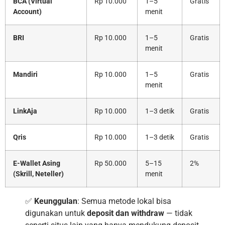
BCA (Virtual
Rp 10.000
1–5
Gratis
Account)
menit
BRI
Rp 10.000
1–5
Gratis
menit
Mandiri
Rp 10.000
1–5
Gratis
menit
LinkAja
Rp 10.000
1–3 detik
Gratis
Qris
Rp 10.000
1–3 detik
Gratis
E-Wallet Asing
Rp 50.000
5–15
2%
(Skrill, Neteller)
menit
✅
Keunggulan
: Semua metode lokal bisa
digunakan untuk
deposit dan withdraw
— tidak