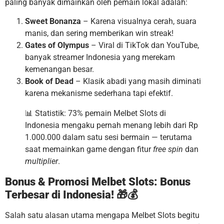
paling banyak dimainkan oleh pemain lokal adalah:
Sweet Bonanza
– Karena visualnya cerah, suara
manis, dan sering memberikan win streak!
Gates of Olympus
– Viral di TikTok dan YouTube,
banyak streamer Indonesia yang merekam
kemenangan besar.
Book of Dead
– Klasik abadi yang masih diminati
karena mekanisme sederhana tapi efektif.
📊 Statistik: 73% pemain Melbet Slots di
Indonesia mengaku pernah menang lebih dari Rp
1.000.000 dalam satu sesi bermain — terutama
saat memainkan game dengan fitur
free spin
dan
multiplier
.
Bonus & Promosi Melbet Slots: Bonus
Terbesar di Indonesia! 🎁💰
Salah satu alasan utama mengapa Melbet Slots begitu