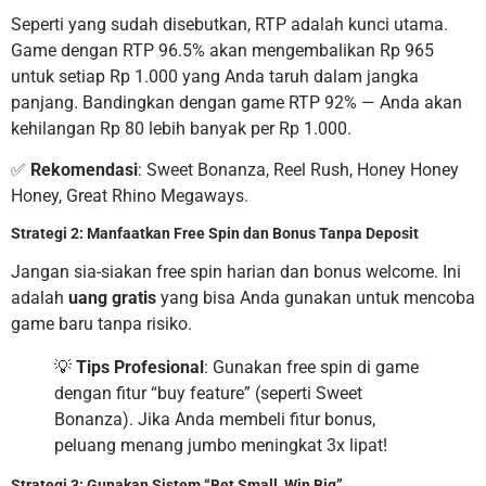
Seperti yang sudah disebutkan, RTP adalah kunci utama.
Game dengan RTP 96.5% akan mengembalikan Rp 965
untuk setiap Rp 1.000 yang Anda taruh dalam jangka
panjang. Bandingkan dengan game RTP 92% — Anda akan
kehilangan Rp 80 lebih banyak per Rp 1.000.
✅
Rekomendasi
: Sweet Bonanza, Reel Rush, Honey Honey
Honey, Great Rhino Megaways.
Strategi 2: Manfaatkan Free Spin dan Bonus Tanpa Deposit
Jangan sia-siakan free spin harian dan bonus welcome. Ini
adalah
uang gratis
yang bisa Anda gunakan untuk mencoba
game baru tanpa risiko.
💡
Tips Profesional
: Gunakan free spin di game
dengan fitur “buy feature” (seperti Sweet
Bonanza). Jika Anda membeli fitur bonus,
peluang menang jumbo meningkat 3x lipat!
Strategi 3: Gunakan Sistem “Bet Small, Win Big”