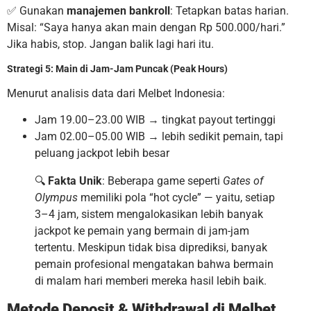
✅ Gunakan
manajemen bankroll
: Tetapkan batas harian.
Misal: “Saya hanya akan main dengan Rp 500.000/hari.”
Jika habis, stop. Jangan balik lagi hari itu.
Strategi 5: Main di Jam-Jam Puncak (Peak Hours)
Menurut analisis data dari Melbet Indonesia:
Jam 19.00–23.00 WIB → tingkat payout tertinggi
Jam 02.00–05.00 WIB → lebih sedikit pemain, tapi
peluang jackpot lebih besar
🔍
Fakta Unik
: Beberapa game seperti
Gates of
Olympus
memiliki pola “hot cycle” — yaitu, setiap
3–4 jam, sistem mengalokasikan lebih banyak
jackpot ke pemain yang bermain di jam-jam
tertentu. Meskipun tidak bisa diprediksi, banyak
pemain profesional mengatakan bahwa bermain
di malam hari memberi mereka hasil lebih baik.
Metode Deposit & Withdrawal di Melbet