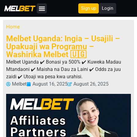
Sign up
Login
Home
Melbet Uganda: Ingia – Usajili –
Upakuaji wa Programu –
Washirika Melbet 🇺🇬
Melbet Uganda ✔️ Bonasi ya 500% ✔️ Kuweka Madau
Mtandaoni ✔️ Maisha na Dau za Laini ✔️ Odds za juu
zaidi ✔️ Utoaji wa pesa kwa urahisi.
Melbet
August 16, 2025
August 26, 2025