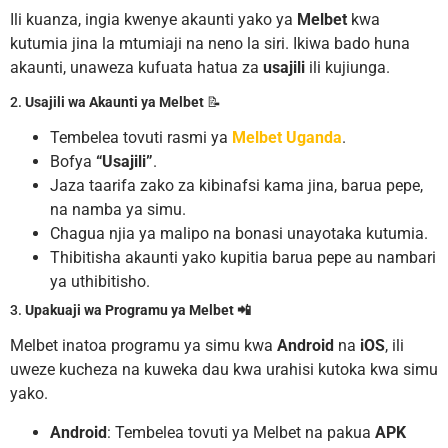
Ili kuanza, ingia kwenye akaunti yako ya
Melbet
kwa
kutumia jina la mtumiaji na neno la siri. Ikiwa bado huna
akaunti, unaweza kufuata hatua za
usajili
ili kujiunga.
2.
Usajili wa Akaunti ya Melbet
📝
Tembelea tovuti rasmi ya
Melbet Uganda
.
Bofya
“Usajili”
.
Jaza taarifa zako za kibinafsi kama jina, barua pepe,
na namba ya simu.
Chagua njia ya malipo na bonasi unayotaka kutumia.
Thibitisha akaunti yako kupitia barua pepe au nambari
ya uthibitisho.
3.
Upakuaji wa Programu ya Melbet 📲
Melbet inatoa programu ya simu kwa
Android
na
iOS
, ili
uweze kucheza na kuweka dau kwa urahisi kutoka kwa simu
yako.
Android
: Tembelea tovuti ya Melbet na pakua
APK