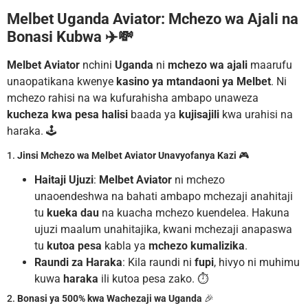
Melbet Uganda Aviator: Mchezo wa Ajali na
Bonasi Kubwa ✈️💸
Melbet Aviator
nchini
Uganda
ni
mchezo wa ajali
maarufu
unaopatikana kwenye
kasino ya mtandaoni ya Melbet
. Ni
mchezo rahisi na wa kufurahisha ambapo unaweza
kucheza kwa pesa halisi
baada ya
kujisajili
kwa urahisi na
haraka. 🕹️
1.
Jinsi Mchezo wa Melbet Aviator Unavyofanya Kazi
🎮
Haitaji Ujuzi
:
Melbet Aviator
ni mchezo
unaoendeshwa na bahati ambapo mchezaji anahitaji
tu
kueka dau
na kuacha mchezo kuendelea. Hakuna
ujuzi maalum unahitajika, kwani mchezaji anapaswa
tu
kutoa pesa
kabla ya
mchezo kumalizika
.
Raundi za Haraka
: Kila raundi ni
fupi
, hivyo ni muhimu
kuwa
haraka
ili kutoa pesa zako. ⏱️
2.
Bonasi ya 500% kwa Wachezaji wa Uganda
🎉