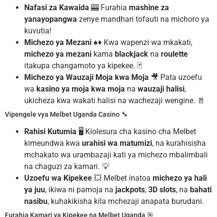
Nafasi za Kawaida
🎰 Furahia
mashine za
yanayopangwa
zenye mandhari tofauti na michoro ya
kuvutia!
Michezo ya Mezani
♠️♦️ Kwa wapenzi wa mkakati,
michezo ya mezani
kama
blackjack
na
roulette
itakupa changamoto ya kipekee. 🃏
Michezo ya Wauzaji Moja kwa Moja
🎥 Pata uzoefu
wa
kasino ya moja kwa moja
na
wauzaji halisi
,
ukicheza kwa wakati halisi na wachezaji wengine. 🚪
Vipengele vya Melbet Uganda Casino 🔧
Rahisi Kutumia
🖥️ Kiolesura cha kasino cha Melbet
kimeundwa kwa
urahisi wa matumizi
, na kurahisisha
mchakato wa urambazaji kati ya michezo mbalimbali
na chaguzi za kamari. 💡
Uzoefu wa Kipekee
💥 Melbet inatoa
michezo ya hali
ya juu
, ikiwa ni pamoja na
jackpots
,
3D slots
, na
bahati
nasibu
, kuhakikisha kila mchezaji anapata burudani.
Furahia Kamari ya Kipekee na Melbet Uganda 🎯