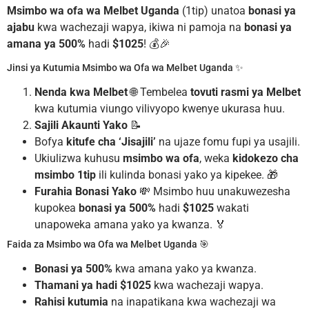
Msimbo wa ofa wa Melbet Uganda
(1tip) unatoa
bonasi ya
ajabu
kwa wachezaji wapya, ikiwa ni pamoja na
bonasi ya
amana ya 500%
hadi
$1025
! 💰🎉
Jinsi ya Kutumia Msimbo wa Ofa wa Melbet Uganda ✨
Nenda kwa Melbet
🌐 Tembelea
tovuti rasmi ya Melbet
kwa kutumia viungo vilivyopo kwenye ukurasa huu.
Sajili Akaunti Yako
📝
Bofya
kitufe cha ‘Jisajili’
na ujaze fomu fupi ya usajili.
Ukiulizwa kuhusu
msimbo wa ofa
, weka
kidokezo cha
msimbo 1tip
ili kulinda bonasi yako ya kipekee. 🎁
Furahia Bonasi Yako
💸 Msimbo huu unakuwezesha
kupokea
bonasi ya 500%
hadi
$1025
wakati
unapoweka amana yako ya kwanza. 🏅
Faida za Msimbo wa Ofa wa Melbet Uganda 🎯
Bonasi ya 500%
kwa amana yako ya kwanza.
Thamani ya hadi $1025
kwa wachezaji wapya.
Rahisi kutumia
na inapatikana kwa wachezaji wa