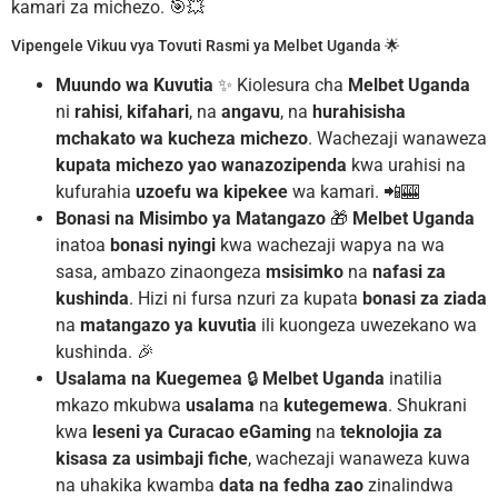
kamari za michezo. 🎯💥
Vipengele Vikuu vya Tovuti Rasmi ya Melbet Uganda 🌟
Muundo wa Kuvutia
✨ Kiolesura cha
Melbet Uganda
ni
rahisi
,
kifahari
, na
angavu
, na
hurahisisha
mchakato wa kucheza michezo
. Wachezaji wanaweza
kupata michezo yao wanazozipenda
kwa urahisi na
kufurahia
uzoefu wa kipekee
wa kamari. 📲🎰
Bonasi na Misimbo ya Matangazo
🎁
Melbet Uganda
inatoa
bonasi nyingi
kwa wachezaji wapya na wa
sasa, ambazo zinaongeza
msisimko
na
nafasi za
kushinda
. Hizi ni fursa nzuri za kupata
bonasi za ziada
na
matangazo ya kuvutia
ili kuongeza uwezekano wa
kushinda. 🎉
Usalama na Kuegemea
🔒
Melbet Uganda
inatilia
mkazo mkubwa
usalama
na
kutegemewa
. Shukrani
kwa
leseni ya Curacao eGaming
na
teknolojia za
kisasa za usimbaji fiche
, wachezaji wanaweza kuwa
na uhakika kwamba
data na fedha zao
zinalindwa