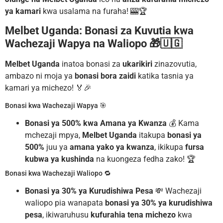
ya kamari
kwa usalama na furaha! 🎰🏆
Melbet Uganda: Bonasi za Kuvutia kwa
Wachezaji Wapya na Waliopo 🎁🇺🇬
Melbet Uganda
inatoa bonasi za
ukarikiri
zinazovutia,
ambazo ni moja ya
bonasi bora zaidi
katika tasnia ya
kamari ya michezo! 🏅🎉
Bonasi kwa Wachezaji Wapya 🎯
Bonasi ya 500% kwa Amana ya Kwanza
💰 Kama
mchezaji mpya,
Melbet Uganda
itakupa
bonasi ya
500%
juu ya
amana yako ya kwanza
, ikikupa
fursa
kubwa ya kushinda
na kuongeza fedha zako! 🏆
Bonasi kwa Wachezaji Waliopo 🔁
Bonasi ya 30% ya Kurudishiwa Pesa
💸 Wachezaji
waliopo pia wanapata
bonasi ya 30% ya kurudishiwa
pesa
, ikiwaruhusu
kufurahia tena michezo
kwa