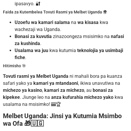
ipasavyo. 🔐
Faida za Kutembelea Tovuti Rasmi ya Melbet Uganda 🌍
Uzoefu wa kamari salama
na
wa kisasa
kwa
wachezaji wa Uganda.
Bonasi za kuvutia
zinazoongeza msisimko na
nafasi
za kushinda
.
Usalama wa juu
kwa kutumia
teknolojia ya usimbaji
fiche
.
Hitimisho 🎯
Tovuti rasmi ya Melbet Uganda
ni mahali bora pa kuanza
safari yako ya
kamari ya mtandaoni
, ikiwa unavutiwa na
michezo ya kasino
,
kamari za michezo
, au
bonasi za
kipekee
. Jiunge leo na
anza kufurahia michezo yako
kwa
usalama na msisimko! 🎰🏆
Melbet Uganda: Jinsi ya Kutumia Msimbo
wa Ofa 🎁🇺🇬