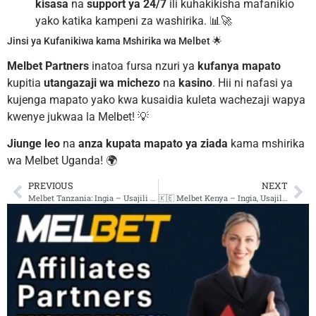
kisasa
na
support ya 24/7
ili kuhakikisha mafanikio
yako katika kampeni za washirika. 📊🚀
Jinsi ya Kufanikiwa kama Mshirika wa Melbet 🌟
Melbet Partners
inatoa fursa nzuri ya
kufanya mapato
kupitia
utangazaji wa michezo
na
kasino
. Hii ni nafasi ya
kujenga mapato yako kwa kusaidia kuleta wachezaji wapya
kwenye jukwaa la Melbet! 💡
Jiunge leo
na
anza kupata mapato ya ziada
kama mshirika
wa Melbet Uganda! 🌍
PREVIOUS
NEXT
Melbet Tanzania: Ingia – Usajili – Upakuaji wa Programu – Melbet Affiliates 🇹🇿💻
🇰🇪 Melbet Kenya – Ingia, Usajili, Upakuaji wa Programu, na Melbet Affiliates 📲