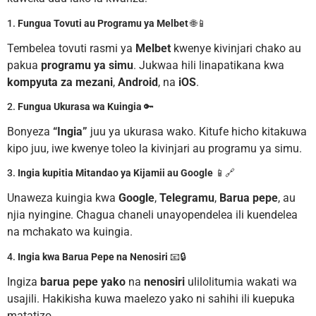
1.
Fungua Tovuti au Programu ya Melbet
🌐📱
Tembelea tovuti rasmi ya
Melbet
kwenye kivinjari chako au
pakua
programu ya simu
. Jukwaa hili linapatikana kwa
kompyuta za mezani
,
Android
, na
iOS
.
2.
Fungua Ukurasa wa Kuingia
🔑
Bonyeza
“Ingia”
juu ya ukurasa wako. Kitufe hicho kitakuwa
kipo juu, iwe kwenye toleo la kivinjari au programu ya simu.
3.
Ingia kupitia Mitandao ya Kijamii au Google
📱🔗
Unaweza kuingia kwa
Google
,
Telegramu
,
Barua pepe
, au
njia nyingine. Chagua chaneli unayopendelea ili kuendelea
na mchakato wa kuingia.
4.
Ingia kwa Barua Pepe na Nenosiri
📧🔒
Ingiza
barua pepe yako
na
nenosiri
ulilolitumia wakati wa
usajili. Hakikisha kuwa maelezo yako ni sahihi ili kuepuka
matatizo.