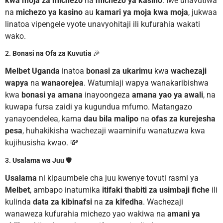
kwa moja za michezo
na
michezo ya kasino
. Iwe unavutiwa
na
michezo ya kasino
au
kamari ya moja kwa moja
, jukwaa
linatoa vipengele vyote unavyohitaji ili kufurahia wakati
wako.
2.
Bonasi na Ofa za Kuvutia
🎉
Melbet Uganda
inatoa
bonasi za ukarimu
kwa
wachezaji
wapya
na
wanaorejea
. Watumiaji wapya wanakaribishwa
kwa
bonasi ya amana
inayoongeza
amana yao ya awali
, na
kuwapa fursa zaidi ya kugundua mfumo. Matangazo
yanayoendelea, kama
dau bila malipo
na
ofas za kurejesha
pesa
, huhakikisha wachezaji waaminifu wanatuzwa kwa
kujihusisha kwao. 💸
3.
Usalama wa Juu
🛡️
Usalama
ni kipaumbele cha juu kwenye tovuti rasmi ya
Melbet
, ambapo inatumika
itifaki thabiti za usimbaji fiche
ili
kulinda
data za kibinafsi
na
za kifedha
. Wachezaji
wanaweza kufurahia michezo yao wakiwa na
amani ya