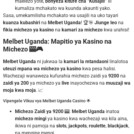
maelezo yote,
bonyeza kitufe cha “Kusajili”
ili
kumaliza mchakato wa kuunda akaunti yako.
Sasa, umekamilisha mchakato wa usajili na uko tayari
kuanza kubashiri
na
Melbet Uganda
! 🏆🎯
Jiunge leo
na
fikia michezo ya kasino
na
kamari za michezo
kwa urahisi!
Melbet Uganda: Mapitio ya Kasino na
Michezo 🎰🎮
Melbet Uganda
ni jukwaa la
kamari la mtandaoni
linalotoa
uteuzi mpana wa michezo ya kasino
kwa pesa halisi.
Wachezaji wanaweza kufurahia michezo zaidi ya
9200
na
zaidi ya 200
ya michezo ya
live
inayochezwa na
muuzaji wa
moja kwa moja
. 📈
Vipengele Vikuu vya Melbet Uganda Casino 🌟
Michezo Zaidi ya 9200
🎰:
Melbet Uganda
inatoa
michezo mingi
ya kasino kwa wachezaji wa kila aina,
ikiwa ni pamoja na
slots
,
jackpots
,
roulette
,
blackjack
,
na mengine mengi.