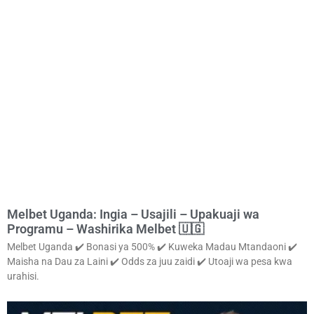
Melbet Uganda: Ingia – Usajili – Upakuaji wa
Programu – Washirika Melbet 🇺🇬
Melbet Uganda ✔️ Bonasi ya 500% ✔️ Kuweka Madau Mtandaoni ✔️
Maisha na Dau za Laini ✔️ Odds za juu zaidi ✔️ Utoaji wa pesa kwa
urahisi.