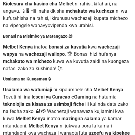
Kiolesura cha kasino cha Melbet
ni rahisi, kifahari, na
angavu. 📱🖥️ Hii inahakikisha
mchakato wa kucheza
ni wa
kufurahisha na rahisi, ikiruhusu wachezaji kupata michezo
na vipengele wanavyovipenda kwa urahisi.
Bonasi na Misimbo ya Matangazo
🎁
Melbet Kenya
inatoa
bonasi za kuvutia
kwa
wachezaji
wapya
na
wachezaji waliopo
. 🏆 Bonasi hizi hufanya
mchakato wa michezo
kuwa wa kuvutia zaidi na kuongeza
nafasi zako za kushinda! 🚀
Usalama na Kuegemea
🔒
Usalama wa watumiaji
ni kipaumbele cha
Melbet Kenya
.
Tovuti hii ina
leseni ya Curacao eGaming
na hutumia
teknolojia za kisasa za usimbaji fiche
ili kulinda data zako
na fedha zako. 🔐💳 Wachezaji wanaweza kujiamini kwa
kuwa
Melbet Kenya
inatoa
mazingira salama
ya kamari
mtandaoni.
Melbet Kenya
ni jukwaa bora la kamari
mtandaoni kwa wachezaji wanaotafuta
uzoefu wa kipekee