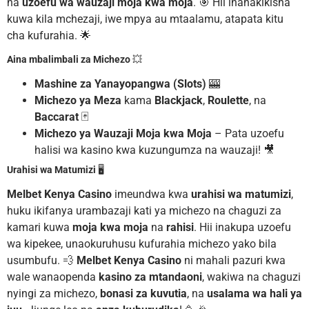
na
uzoefu wa wauzaji moja kwa moja
. 🎯 Hii inahakikisha
kuwa kila mchezaji, iwe mpya au mtaalamu, atapata kitu
cha kufurahia. 🌟
Aina mbalimbali za Michezo
💥
Mashine za Yanayopangwa (Slots)
🎰
Michezo ya Meza
kama
Blackjack
,
Roulette
, na
Baccarat
🃏
Michezo ya Wauzaji Moja kwa Moja
– Pata uzoefu
halisi wa kasino kwa kuzungumza na wauzaji! 🎥
Urahisi wa Matumizi
🖥️
Melbet Kenya Casino
imeundwa kwa
urahisi wa matumizi
,
huku ikifanya urambazaji kati ya michezo na chaguzi za
kamari kuwa
moja kwa moja
na
rahisi
. Hii inakupa uzoefu
wa kipekee, unaokuruhusu kufurahia michezo yako bila
usumbufu. 💨
Melbet Kenya Casino
ni mahali pazuri kwa
wale wanaopenda
kasino za mtandaoni
, wakiwa na chaguzi
nyingi za michezo,
bonasi za kuvutia
, na
usalama wa hali ya