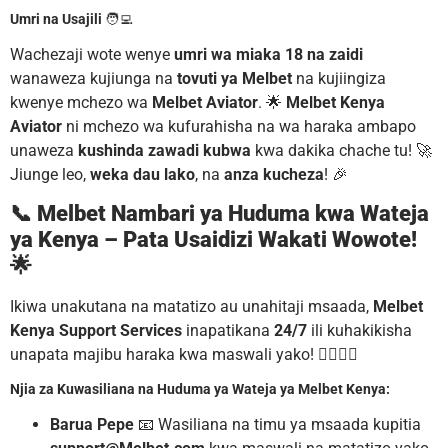
Umri na Usajili
🧑‍💻
Wachezaji wote wenye
umri wa miaka 18 na zaidi
wanaweza kujiunga na
tovuti ya Melbet
na kujiingiza
kwenye mchezo wa
Melbet Aviator
. 🌟
Melbet Kenya
Aviator
ni mchezo wa kufurahisha na wa haraka ambapo
unaweza
kushinda zawadi kubwa
kwa dakika chache tu! 🚀
Jiunge leo,
weka dau lako
, na
anza kucheza
! 🎉
📞
Melbet Nambari ya Huduma kwa Wateja
ya Kenya – Pata Usaidizi Wakati Wowote!
🌟
Ikiwa unakutana na matatizo au unahitaji msaada,
Melbet
Kenya Support Services
inapatikana
24/7
ili kuhakikisha
unapata majibu haraka kwa maswali yako! 🙋‍♂️🙋‍♀️
Njia za Kuwasiliana na Huduma ya Wateja ya Melbet Kenya:
Barua Pepe
📧 Wasiliana na timu ya msaada kupitia