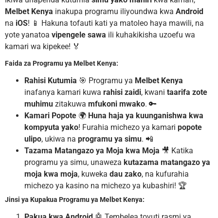
Melbet Kenya
inakupa programu iliyoundwa kwa
Android
na
iOS
! 📱 Hakuna tofauti kati ya matoleo haya mawili, na
yote yanatoa
vipengele sawa
ili kuhakikisha uzoefu wa
kamari wa kipekee! 🏅
Faida za Programu ya Melbet Kenya:
Rahisi Kutumia
🎯 Programu ya
Melbet Kenya
inafanya kamari kuwa
rahisi zaidi
, kwani
taarifa zote
muhimu
zitakuwa
mfukoni mwako
. 🔑
Kamari Popote
🌍
Huna haja ya kuunganishwa kwa
kompyuta yako
! Furahia michezo ya kamari
popote
ulipo
, ukiwa na
programu ya simu
. 📲
Tazama Matangazo ya Moja kwa Moja
🎥 Katika
programu ya simu, unaweza
kutazama matangazo ya
moja kwa moja
, kuweka
dau zako
, na kufurahia
michezo ya kasino na michezo ya kubashiri! 🏆
Jinsi ya Kupakua Programu ya Melbet Kenya:
Pakua kwa Android
🤖 Tembelea tovuti rasmi ya