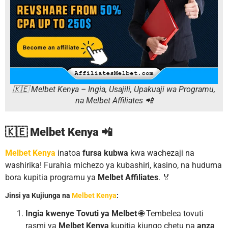
🇰🇪 Melbet Kenya – Ingia, Usajili, Upakuaji wa Programu,
na Melbet Affiliates 📲
🇰🇪
Melbet Kenya
📲
Melbet Kenya
inatoa
fursa kubwa
kwa wachezaji na
washirika! Furahia michezo ya kubashiri, kasino, na huduma
bora kupitia programu ya
Melbet Affiliates
. 🏅
Jinsi ya Kujiunga na
Melbet Kenya
:
Ingia kwenye Tovuti ya Melbet
🌐 Tembelea tovuti
rasmi ya
Melbet Kenya
kupitia kiungo chetu na
anza