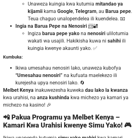
Unaweza kuingia kwa kutumia
mitandao ya
kijamii
kama
Google
,
Telegram
, au
Barua pepe
.
Teua chaguo unalopendelea ili kuendelea. 📧
Ingia na Barua Pepe na Nenosiri
📨🔐
Ingiza
barua pepe yako
na
nenosiri
ulilotumia
wakati wa usajili. Hakikisha kuwa ni
sahihi
ili
kuingia kwenye akaunti yako. ✅
Kumbuka:
Ikiwa umesahau nenosiri lako, unaweza kubofya
“Umesahau nenosiri”
na kufuata maelekezo ili
kurejesha upya nenosiri lako. 🔄
Melbet Kenya
inakuwezesha kuweka
dau lako la kwanza
kwa urahisi, na
anza kushinda
kwa michezo ya kamari ya
michezo na kasino! 🎉
📲
Pakua Programu ya Melbet Kenya –
Kamari Kwa Urahisi kwenye Simu Yako!
🎮
Ikiwa unapenda kutumia
simu yako mahiri
kwa kamari,