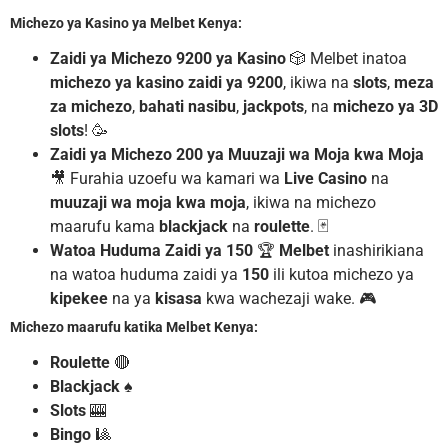
Michezo ya Kasino ya Melbet Kenya:
Zaidi ya Michezo 9200 ya Kasino
🎲 Melbet inatoa
michezo ya kasino zaidi ya 9200
, ikiwa na
slots
,
meza
za michezo
,
bahati nasibu
,
jackpots
, na
michezo ya 3D
slots
! 🥳
Zaidi ya Michezo 200 ya Muuzaji wa Moja kwa Moja
🎥 Furahia uzoefu wa kamari wa
Live Casino
na
muuzaji wa moja kwa moja
, ikiwa na michezo
maarufu kama
blackjack
na
roulette
. 🃏
Watoa Huduma Zaidi ya 150
🏆
Melbet
inashirikiana
na watoa huduma zaidi ya
150
ili kutoa michezo ya
kipekee
na ya
kisasa
kwa wachezaji wake. 🎮
Michezo maarufu katika Melbet Kenya:
Roulette
🔴
Blackjack
♠️
Slots
🎰
Bingo
🎱