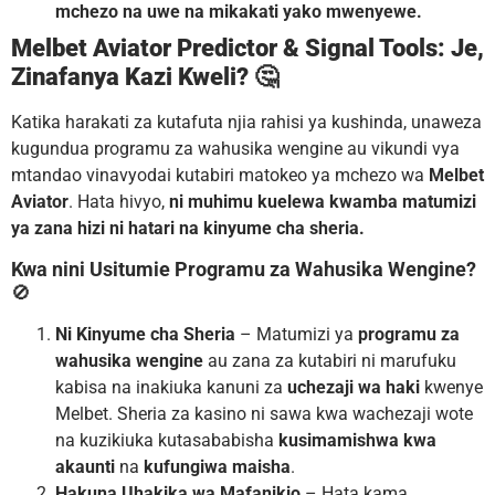
mchezo na uwe na mikakati yako mwenyewe.
Melbet Aviator Predictor & Signal Tools: Je,
Zinafanya Kazi Kweli?
🤔
Katika harakati za kutafuta njia rahisi ya kushinda, unaweza
kugundua programu za wahusika wengine au vikundi vya
mtandao vinavyodai kutabiri matokeo ya mchezo wa
Melbet
Aviator
. Hata hivyo,
ni muhimu kuelewa kwamba matumizi
ya zana hizi ni hatari na kinyume cha sheria.
Kwa nini Usitumie Programu za Wahusika Wengine?
🚫
Ni Kinyume cha Sheria
– Matumizi ya
programu za
wahusika wengine
au zana za kutabiri ni marufuku
kabisa na inakiuka kanuni za
uchezaji wa haki
kwenye
Melbet. Sheria za kasino ni sawa kwa wachezaji wote
na kuzikiuka kutasababisha
kusimamishwa kwa
akaunti
na
kufungiwa maisha
.
Hakuna Uhakika wa Mafanikio
– Hata kama