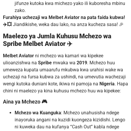
jifunze kutoka kwa michezo yako ili kuboresha mbinu
zako.
Furahiya uchezaji wa Melbet Aviator na pata faida kubwa!
✈️💥
Jiandikishe, weka dau lako, na anza kucheza sasa! 🎉
Maelezo ya Jumla Kuhusu Mchezo wa
Spribe Melbet Aviator ✈️
Melbet Aviator
ni mchezo wa kamari wa kipekee
ulioanzishwa na
Spribe
mwaka wa
2019
. Mchezo huu
umeweza kupata umaarufu mkubwa kwa urahisi wake wa
uchezaji na fursa kubwa za ushindi, na umevutia wachezaji
wengi kutoka duniani kote, ikiwa ni pamoja na
Nigeria
. Hapa
chini ni maelezo ya kina kuhusu mchezo huu wa kipekee:
Aina ya Mchezo 🎮
Mchezo wa Kuanguka
: Mchezo unahusisha ndege
inayoruka angani na kuzidi kuongeza kizidishi. Lengo
ni kuweka dau na kufanya “Cash Out” kabla ndege