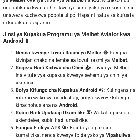
ya
Melbet
kwenye vifaa vya
Android
na
iOS
. Mchezo huu
unapatikana kwa urahisi kwenye simu yako ya mkononi na
unaweza kuchezwa popote ulipo. Hapa ni hatua za kufuata
ili kupakua programu:
Jinsi ya Kupakua Programu ya Melbet Aviator kwa
Android 📱
Nenda kwenye Tovuti Rasmi ya Melbet 🌐:
Fungua
kivinjari chako na tembelea tovuti rasmi ya
Melbet
.
Sogeza Hadi Kichwa cha Chini 📥:
Tovuti ya Melbet
ina vitufe vya kupakua kwenye sehemu ya chini ya
ukurasa.
Bofya Kifungo cha Kupakua Android 📲:
Kulingana na
mfumo wako wa uendeshaji, bofya kwenye kifungo
kinachohusiana na
Android
.
Subiri Hadi Upakuaji Ukamilike ⏳:
Wakati upakuaji
ukiendelea, subiri hadi umalizike.
Fungua Faili ya APK 📂:
Baada ya upakuaji
kumalizika, nenda kwenye folda yako ya
Vipakuliwa