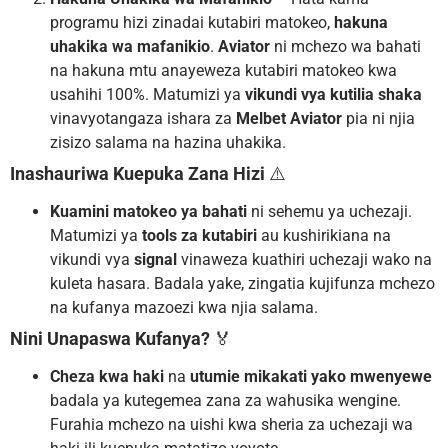
programu hizi zinadai kutabiri matokeo,
hakuna
uhakika wa mafanikio
.
Aviator
ni mchezo wa bahati
na hakuna mtu anayeweza kutabiri matokeo kwa
usahihi 100%. Matumizi ya
vikundi vya kutilia shaka
vinavyotangaza ishara za
Melbet Aviator
pia ni njia
zisizo salama na hazina uhakika.
Inashauriwa Kuepuka Zana Hizi
⚠️
Kuamini matokeo ya bahati
ni sehemu ya uchezaji.
Matumizi ya
tools za kutabiri
au kushirikiana na
vikundi vya
signal
vinaweza kuathiri uchezaji wako na
kuleta hasara. Badala yake, zingatia kujifunza mchezo
na kufanya mazoezi kwa njia salama.
Nini Unapaswa Kufanya?
🏅
Cheza kwa haki
na
utumie mikakati yako mwenyewe
badala ya kutegemea zana za wahusika wengine.
Furahia mchezo na uishi kwa sheria za uchezaji wa