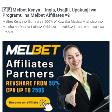
🇰🇪 Melbet Kenya – Ingia, Usajili, Upakuaji wa
Programu, na Melbet Affiliates 📲
Melbet Kenya ✔️ Bonasi ya 500% ✔️ Kuweka Madau Mtandaoni ✔️
Maisha na Dau za Laini ✔️ Odds za juu zaidi ✔️ Utoaji wa pesa kwa
urahisi.