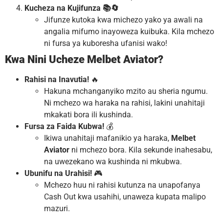
Kucheza na Kujifunza 📚🔄
Jifunze kutoka kwa michezo yako ya awali na
angalia mifumo inayoweza kuibuka. Kila mchezo
ni fursa ya kuboresha ufanisi wako!
Kwa Nini Ucheze Melbet Aviator?
Rahisi na Inavutia!
🔥
Hakuna mchanganyiko mzito au sheria ngumu.
Ni mchezo wa haraka na rahisi, lakini unahitaji
mkakati bora ili kushinda.
Fursa za Faida Kubwa!
💰
Ikiwa unahitaji mafanikio ya haraka,
Melbet
Aviator
ni mchezo bora. Kila sekunde inahesabu,
na uwezekano wa kushinda ni mkubwa.
Ubunifu na Urahisi!
🎮
Mchezo huu ni rahisi kutunza na unapofanya
Cash Out kwa usahihi, unaweza kupata malipo
mazuri.