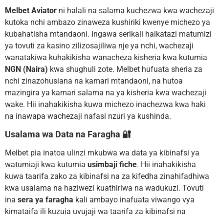
Melbet Aviator
ni halali na salama kuchezwa kwa wachezaji
kutoka nchi ambazo zinaweza kushiriki kwenye michezo ya
kubahatisha mtandaoni. Ingawa serikali haikatazi matumizi
ya tovuti za kasino zilizosajiliwa nje ya nchi, wachezaji
wanatakiwa kuhakikisha wanacheza kisheria kwa kutumia
NGN (Naira)
kwa shughuli zote. Melbet hufuata sheria za
nchi zinazohusiana na kamari mtandaoni, na hutoa
mazingira ya kamari salama na ya kisheria kwa wachezaji
wake. Hii inahakikisha kuwa michezo inachezwa kwa haki
na inawapa wachezaji nafasi nzuri ya kushinda.
Usalama wa Data na Faragha 🔐
Melbet pia inatoa ulinzi mkubwa wa data ya kibinafsi ya
watumiaji kwa kutumia
usimbaji fiche
. Hii inahakikisha
kuwa taarifa zako za kibinafsi na za kifedha zinahifadhiwa
kwa usalama na haziwezi kuathiriwa na wadukuzi. Tovuti
ina
sera ya faragha
kali ambayo inafuata viwango vya
kimataifa ili kuzuia uvujaji wa taarifa za kibinafsi na