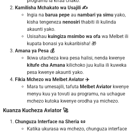
programu la kifaa chako.
Kamilisha Mchakato wa Usajili ✍️
Ingia na
barua pepe
au
nambari ya simu
yako,
kisha tengeneza
nenosiri
thabiti ili kulinda
akaunti yako.
Usisahau
kuingiza msimbo wa ofa
wa Melbet ili
kupata bonasi ya kukaribisha! 🎁
Amana ya Pesa 💰
Ikiwa utacheza kwa pesa halisi, nenda kwenye
kitufe cha Amana
kilichoko juu kulia ili kuweka
pesa kwenye akaunti yako.
Fikia Mchezo wa Melbet Aviator ✈️
Mara tu umesajili, tafuta
Melbet Aviator
kwenye
menyu kuu ya tovuti au programu, na uchague
mchezo kutoka kwenye orodha ya michezo.
Kuanza Kucheza Aviator 🚀
Chunguza Interface na Sheria 📜
Katika ukurasa wa mchezo, chunguza interface