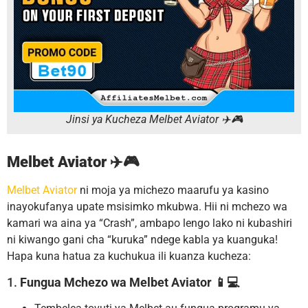
Jinsi ya Kucheza Melbet Aviator ✈️🎮
Melbet Aviator ✈️🎮
Melbet Aviator
ni moja ya michezo maarufu ya kasino
inayokufanya upate msisimko mkubwa. Hii ni mchezo wa
kamari wa aina ya “Crash”, ambapo lengo lako ni kubashiri
ni kiwango gani cha “kuruka” ndege kabla ya kuanguka!
Hapa kuna hatua za kuchukua ili kuanza kucheza:
1.
Fungua Mchezo wa Melbet Aviator 📱💻