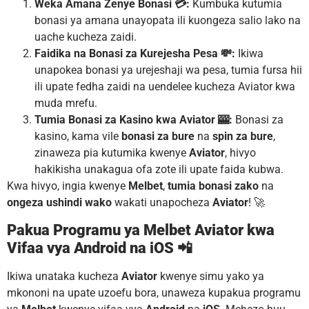
Weka Amana Zenye Bonasi 💳:
Kumbuka kutumia
bonasi ya amana unayopata ili kuongeza salio lako na
uache kucheza zaidi.
Faidika na Bonasi za Kurejesha Pesa 💸:
Ikiwa
unapokea bonasi ya urejeshaji wa pesa, tumia fursa hii
ili upate fedha zaidi na uendelee kucheza Aviator kwa
muda mrefu.
Tumia Bonasi za Kasino kwa Aviator 🎰:
Bonasi za
kasino, kama vile
bonasi za bure
na
spin za bure
,
zinaweza pia kutumika kwenye
Aviator
, hivyo
hakikisha unakagua ofa zote ili upate faida kubwa.
Kwa hivyo, ingia kwenye
Melbet
,
tumia bonasi zako
na
ongeza ushindi wako
wakati unapocheza
Aviator
! 🚀
Pakua Programu ya Melbet Aviator kwa
Vifaa vya Android na iOS 📲
Ikiwa unataka kucheza
Aviator
kwenye simu yako ya
mkononi na upate uzoefu bora, unaweza kupakua programu