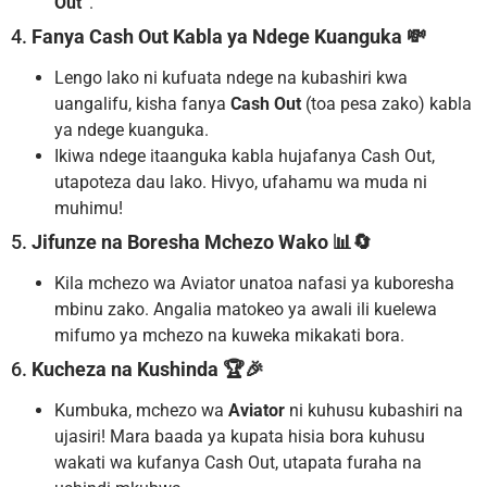
Out”
.
4.
Fanya Cash Out Kabla ya Ndege Kuanguka 💸
Lengo lako ni kufuata ndege na kubashiri kwa
uangalifu, kisha fanya
Cash Out
(toa pesa zako) kabla
ya ndege kuanguka.
Ikiwa ndege itaanguka kabla hujafanya Cash Out,
utapoteza dau lako. Hivyo, ufahamu wa muda ni
muhimu!
5.
Jifunze na Boresha Mchezo Wako 📊🔄
Kila mchezo wa Aviator unatoa nafasi ya kuboresha
mbinu zako. Angalia matokeo ya awali ili kuelewa
mifumo ya mchezo na kuweka mikakati bora.
6.
Kucheza na Kushinda 🏆🎉
Kumbuka, mchezo wa
Aviator
ni kuhusu kubashiri na
ujasiri! Mara baada ya kupata hisia bora kuhusu
wakati wa kufanya Cash Out, utapata furaha na