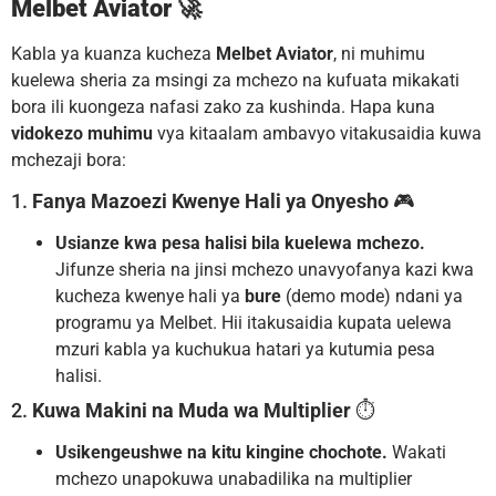
Melbet Aviator 🚀
Kabla ya kuanza kucheza
Melbet Aviator
, ni muhimu
kuelewa sheria za msingi za mchezo na kufuata mikakati
bora ili kuongeza nafasi zako za kushinda. Hapa kuna
vidokezo muhimu
vya kitaalam ambavyo vitakusaidia kuwa
mchezaji bora:
1.
Fanya Mazoezi Kwenye Hali ya Onyesho
🎮
Usianze kwa pesa halisi bila kuelewa mchezo.
Jifunze sheria na jinsi mchezo unavyofanya kazi kwa
kucheza kwenye hali ya
bure
(demo mode) ndani ya
programu ya Melbet. Hii itakusaidia kupata uelewa
mzuri kabla ya kuchukua hatari ya kutumia pesa
halisi.
2.
Kuwa Makini na Muda wa Multiplier
⏱️
Usikengeushwe na kitu kingine chochote.
Wakati
mchezo unapokuwa unabadilika na multiplier