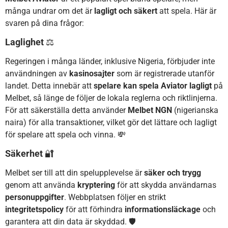
många undrar om det är
lagligt och säkert
att spela. Här är
svaren på dina frågor:
Laglighet
⚖️
Regeringen i många länder, inklusive Nigeria, förbjuder inte
användningen av
kasinosajter
som är registrerade utanför
landet. Detta innebär att
spelare kan spela Aviator lagligt
på
Melbet, så länge de följer de lokala reglerna och riktlinjerna.
För att säkerställa detta använder
Melbet
NGN
(nigerianska
naira) för alla transaktioner, vilket gör det lättare och lagligt
för spelare att spela och vinna. 💸
Säkerhet
🔐
Melbet ser till att din spelupplevelse är
säker och trygg
genom att använda
kryptering
för att skydda användarnas
personuppgifter
. Webbplatsen följer en strikt
integritetspolicy
för att förhindra
informationsläckage
och
garantera att din data är skyddad. 🛡️