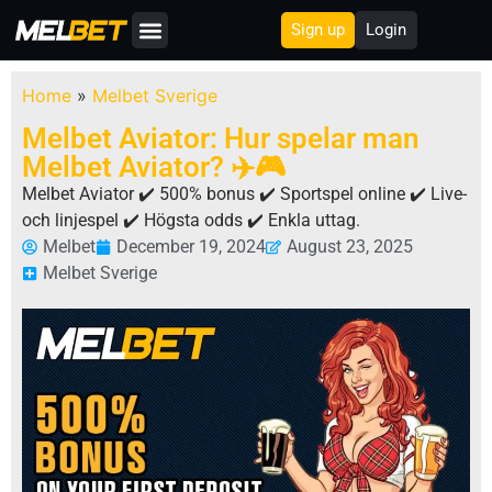
Sign up
Login
Home
»
Melbet Sverige
Melbet Aviator: Hur spelar man
Melbet Aviator? ✈️🎮
Melbet Aviator ✔️ 500% bonus ✔️ Sportspel online ✔️ Live-
och linjespel ✔️ Högsta odds ✔️ Enkla uttag.
Melbet
December 19, 2024
August 23, 2025
Melbet Sverige