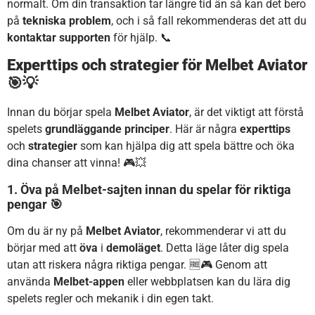
normalt. Om din transaktion tar längre tid än så kan det bero
på
tekniska problem
, och i så fall rekommenderas det att du
kontaktar supporten
för hjälp. 📞
Experttips och strategier för Melbet Aviator
🎯💡
Innan du börjar spela
Melbet Aviator
, är det viktigt att förstå
spelets
grundläggande principer
. Här är några
experttips
och
strategier
som kan hjälpa dig att spela bättre och öka
dina chanser att vinna! 🎮💥
1. Öva på Melbet-sajten innan du spelar för riktiga
pengar 🎯
Om du är ny på
Melbet Aviator
, rekommenderar vi att du
börjar med att
öva
i
demoläget
. Detta läge låter dig spela
utan att riskera några riktiga pengar. 🆓🎮 Genom att
använda
Melbet-appen
eller webbplatsen kan du lära dig
spelets regler och mekanik i din egen takt.