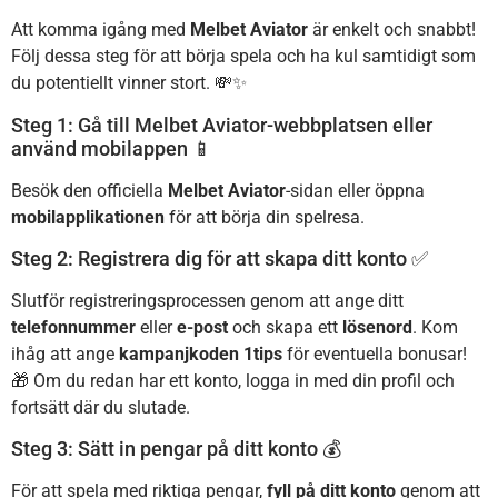
Att komma igång med
Melbet Aviator
är enkelt och snabbt!
Följ dessa steg för att börja spela och ha kul samtidigt som
du potentiellt vinner stort. 💸✨
Steg 1: Gå till Melbet Aviator-webbplatsen eller
använd mobilappen 📱
Besök den officiella
Melbet Aviator
-sidan eller öppna
mobilapplikationen
för att börja din spelresa.
Steg 2: Registrera dig för att skapa ditt konto ✅
Slutför registreringsprocessen genom att ange ditt
telefonnummer
eller
e-post
och skapa ett
lösenord
. Kom
ihåg att ange
kampanjkoden 1tips
för eventuella bonusar!
🎁 Om du redan har ett konto, logga in med din profil och
fortsätt där du slutade.
Steg 3: Sätt in pengar på ditt konto 💰
För att spela med riktiga pengar,
fyll på ditt konto
genom att