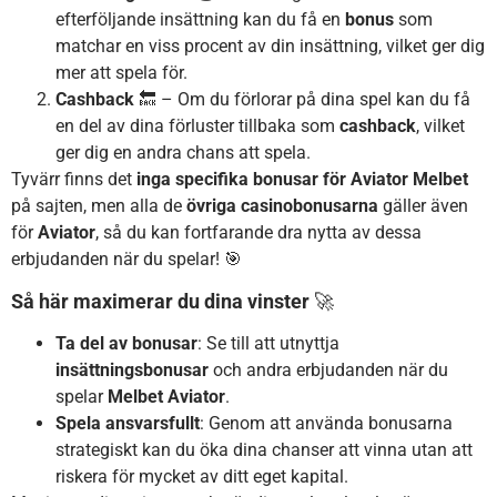
efterföljande insättning kan du få en
bonus
som
matchar en viss procent av din insättning, vilket ger dig
mer att spela för.
Cashback
🔙 – Om du förlorar på dina spel kan du få
en del av dina förluster tillbaka som
cashback
, vilket
ger dig en andra chans att spela.
Tyvärr finns det
inga specifika bonusar för Aviator Melbet
på sajten, men alla de
övriga casinobonusarna
gäller även
för
Aviator
, så du kan fortfarande dra nytta av dessa
erbjudanden när du spelar! 🎯
Så här maximerar du dina vinster
🚀
Ta del av bonusar
: Se till att utnyttja
insättningsbonusar
och andra erbjudanden när du
spelar
Melbet Aviator
.
Spela ansvarsfullt
: Genom att använda bonusarna
strategiskt kan du öka dina chanser att vinna utan att
riskera för mycket av ditt eget kapital.