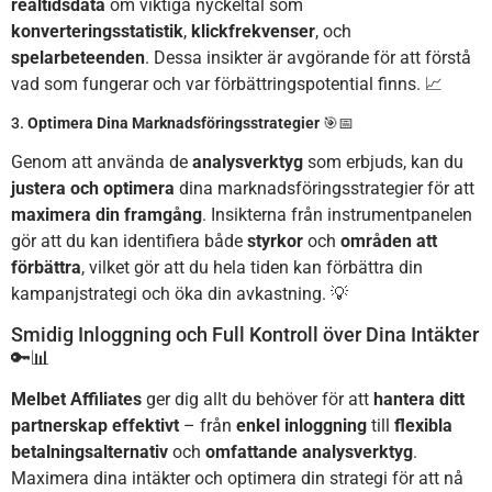
realtidsdata
om viktiga nyckeltal som
konverteringsstatistik
,
klickfrekvenser
, och
spelarbeteenden
. Dessa insikter är avgörande för att förstå
vad som fungerar och var förbättringspotential finns. 📈
3.
Optimera Dina Marknadsföringsstrategier
🎯📅
Genom att använda de
analysverktyg
som erbjuds, kan du
justera och optimera
dina marknadsföringsstrategier för att
maximera din framgång
. Insikterna från instrumentpanelen
gör att du kan identifiera både
styrkor
och
områden att
förbättra
, vilket gör att du hela tiden kan förbättra din
kampanjstrategi och öka din avkastning. 💡
Smidig Inloggning och Full Kontroll över Dina Intäkter
🔑📊
Melbet Affiliates
ger dig allt du behöver för att
hantera ditt
partnerskap effektivt
– från
enkel inloggning
till
flexibla
betalningsalternativ
och
omfattande analysverktyg
.
Maximera dina intäkter och optimera din strategi för att nå