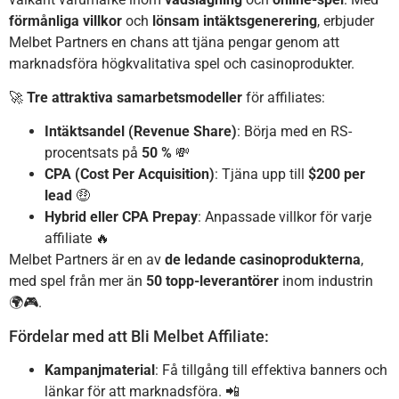
förmånliga villkor
och
lönsam intäktsgenerering
, erbjuder
Melbet Partners en chans att tjäna pengar genom att
marknadsföra högkvalitativa spel och casinoprodukter.
🚀
Tre attraktiva samarbetsmodeller
för affiliates:
Intäktsandel (Revenue Share)
: Börja med en RS-
procentsats på
50 %
💸
CPA (Cost Per Acquisition)
: Tjäna upp till
$200 per
lead
🤑
Hybrid eller CPA Prepay
: Anpassade villkor för varje
affiliate 🔥
Melbet Partners är en av
de ledande casinoprodukterna
,
med spel från mer än
50 topp-leverantörer
inom industrin
🌍🎮.
Fördelar med att Bli Melbet Affiliate:
Kampanjmaterial
: Få tillgång till effektiva banners och
länkar för att marknadsföra. 📲