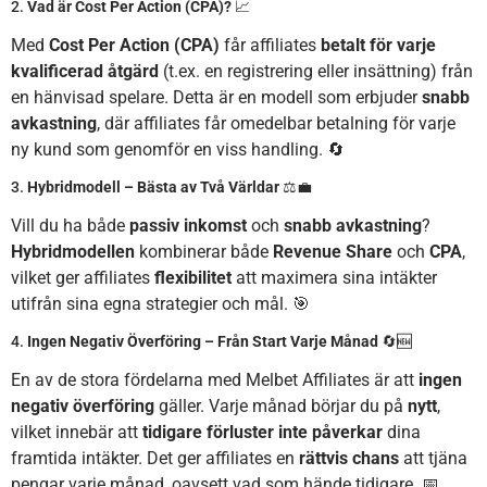
2.
Vad är Cost Per Action (CPA)?
📈
Med
Cost Per Action (CPA)
får affiliates
betalt för varje
kvalificerad åtgärd
(t.ex. en registrering eller insättning) från
en hänvisad spelare. Detta är en modell som erbjuder
snabb
avkastning
, där affiliates får omedelbar betalning för varje
ny kund som genomför en viss handling. 🔄
3.
Hybridmodell – Bästa av Två Världar
⚖️💼
Vill du ha både
passiv inkomst
och
snabb avkastning
?
Hybridmodellen
kombinerar både
Revenue Share
och
CPA
,
vilket ger affiliates
flexibilitet
att maximera sina intäkter
utifrån sina egna strategier och mål. 🎯
4.
Ingen Negativ Överföring – Från Start Varje Månad
🔄🆕
En av de stora fördelarna med Melbet Affiliates är att
ingen
negativ överföring
gäller. Varje månad börjar du på
nytt
,
vilket innebär att
tidigare förluster inte påverkar
dina
framtida intäkter. Det ger affiliates en
rättvis chans
att tjäna
pengar varje månad, oavsett vad som hände tidigare. 📅