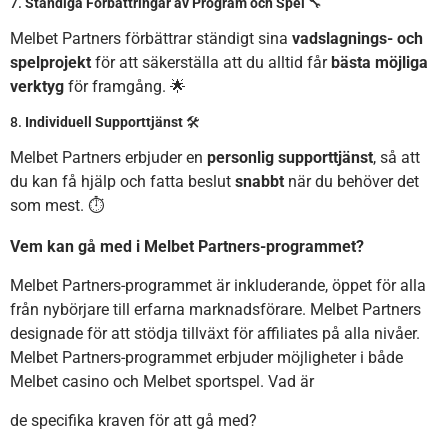
7.
Ständiga Förbättringar av Program och Spel
🔧
Melbet Partners förbättrar ständigt sina
vadslagnings- och
spelprojekt
för att säkerställa att du alltid får
bästa möjliga
verktyg
för framgång. 🌟
8.
Individuell Supporttjänst
🛠️
Melbet Partners erbjuder en
personlig supporttjänst
, så att
du kan få hjälp och fatta beslut
snabbt
när du behöver det
som mest. ⏱️
Vem kan gå med i Melbet Partners-programmet?
Melbet Partners-programmet är inkluderande, öppet för alla
från nybörjare till erfarna marknadsförare. Melbet Partners
designade för att stödja tillväxt för affiliates på alla nivåer.
Melbet Partners-programmet erbjuder möjligheter i både
Melbet casino och Melbet sportspel. Vad är
de specifika kraven för att gå med?