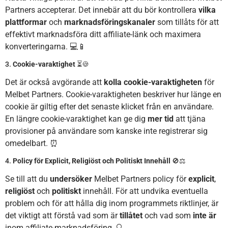
Partners accepterar. Det innebär att du bör kontrollera
vilka
plattformar
och
marknadsföringskanaler
som tillåts för att
effektivt marknadsföra ditt affiliate-länk och maximera
konverteringarna. 💻📱
3.
Cookie-varaktighet
⏳🍪
Det är också avgörande att
kolla cookie-varaktigheten
för
Melbet Partners. Cookie-varaktigheten beskriver hur länge en
cookie är giltig efter det senaste klicket från en användare.
En längre cookie-varaktighet kan ge dig
mer tid
att tjäna
provisioner på användare som kanske inte registrerar sig
omedelbart. ⏰
4.
Policy för Explicit, Religiöst och Politiskt Innehåll
🚫⚖️
Se till att du
undersöker
Melbet Partners policy för
explicit
,
religiöst
och
politiskt
innehåll. För att undvika eventuella
problem och för att hålla dig inom programmets riktlinjer, är
det viktigt att förstå vad som är
tillåtet
och vad som
inte är
inom affiliate-marknadsföring. 🔍