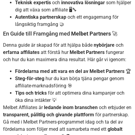
Teknisk expertis
och
innovativa lösningar
som hjälper
dig att växa som affiliate 🖥️🔧
Autentiska partnerskap
och ett engagemang för
långsiktig framgång 🤝
En Guide till Framgång med
Melbet Partners
🚀
Denna guide är skapad för att hjälpa både
nybörjare
och
erfarna affiliates
att förstå hur
Melbet Partners
fungerar
och hur du kan maximera dina resultat. Här går vi igenom:
Fördelarna med att vara en del av Melbet Partners
🏆
Steg-för-steg
hur du kan börja tjäna pengar genom
affiliate-marknadsföring 🎯
Tips och tricks
för att optimera dina kampanjer och
öka dina intäkter 💡
Melbet Affiliates är
ledande inom branschen
och erbjuder en
transparent, pålitlig och givande plattform
för partnerskap.
Gå med i Melbet Partners-programmet idag och ta del av
fördelarna som följer med att samarbeta med ett
globalt