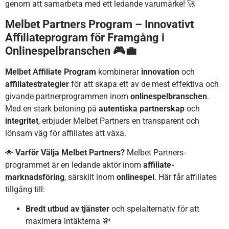
genom att samarbeta med ett ledande varumärke! 🚀
Melbet Partners Program – Innovativt
Affiliateprogram för Framgång i
Onlinespelbranschen 🎮💼
Melbet Affiliate Program
kombinerar
innovation
och
affiliatestrategier
för att skapa ett av de mest effektiva och
givande partnerprogrammen inom
onlinespelbranschen
.
Med en stark betoning på
autentiska partnerskap
och
integritet
, erbjuder Melbet Partners en transparent och
lönsam väg för affiliates att växa.
🌟
Varför Välja Melbet Partners?
Melbet Partners-
programmet är en ledande aktör inom
affiliate-
marknadsföring
, särskilt inom
onlinespel
. Här får affiliates
tillgång till:
Bredt utbud av tjänster
och spelalternativ för att
maximera intäkterna 💸