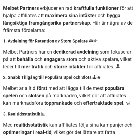
Melbet Partners
erbjuder en rad
kraftfulla funktioner
för att
hjälpa affiliates att
maximera sina intäkter
och
bygga
långsiktiga framgångsrika partnerskap
. Här är några av de
främsta fördelarna:
1.
Avdelning för Retention av Stora Spelare
🎮💸
Melbet Partners har en
dedikerad avdelning
som fokuserar
på att
behålla
och
engagera
stora och aktiva spelare, vilket
leder till
mer trafik
och
större intäkter
för affiliates. 🔝
2.
Snabb Tillgång till Populära Spel och Slots
🕹️🔥
Melbet är alltid
först
med att lägga till de mest
populära
spelen
och
slotsen
på marknaden, vilket gör att affiliates
kan marknadsföra
topprankade
och
eftertraktade spel
. 🚀
3.
Realtidsstatistik
📊
Med
realtidsstatistik
kan affiliates följa sina kampanjer och
optimeringar
i
real-tid
, vilket gör det lättare att fatta