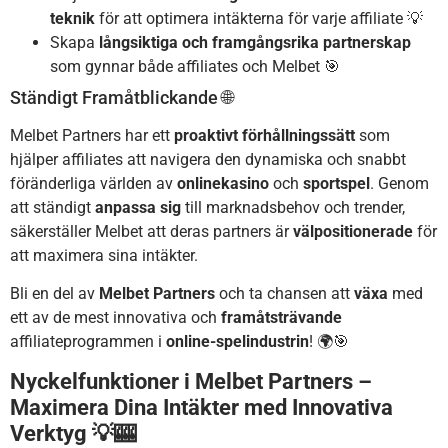
teknik
för att optimera intäkterna för varje affiliate 💡
Skapa
långsiktiga och framgångsrika partnerskap
som gynnar både affiliates och Melbet 🎯
Ständigt Framåtblickande 🌐
Melbet Partners har ett
proaktivt förhållningssätt
som
hjälper affiliates att navigera den dynamiska och snabbt
föränderliga världen av
onlinekasino
och
sportspel
. Genom
att ständigt
anpassa sig
till marknadsbehov och trender,
säkerställer Melbet att deras partners är
välpositionerade
för
att maximera sina intäkter.
Bli en del av
Melbet Partners
och ta chansen att
växa
med
ett av de mest innovativa och
framåtsträvande
affiliateprogrammen i
online-spelindustrin
! 🌍🎯
Nyckelfunktioner i Melbet Partners –
Maximera Dina Intäkter med Innovativa
Verktyg 💡🎰