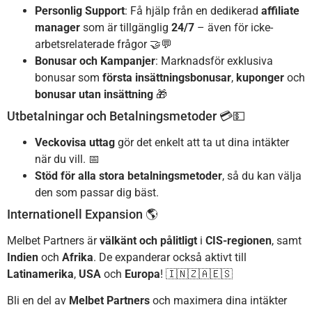
Personlig Support
: Få hjälp från en dedikerad
affiliate
manager
som är tillgänglig
24/7
– även för icke-
arbetsrelaterade frågor 🤝💬
Bonusar och Kampanjer
: Marknadsför exklusiva
bonusar som
första insättningsbonusar
,
kuponger
och
bonusar utan insättning
🎁
Utbetalningar och Betalningsmetoder 💳💵
Veckovisa uttag
gör det enkelt att ta ut dina intäkter
när du vill. 📅
Stöd för alla stora betalningsmetoder
, så du kan välja
den som passar dig bäst.
Internationell Expansion 🌎
Melbet Partners är
välkänt och pålitligt
i
CIS-regionen
, samt
Indien
och
Afrika
. De expanderar också aktivt till
Latinamerika
,
USA
och
Europa
! 🇮🇳🇿🇦🇪🇸
Bli en del av
Melbet Partners
och maximera dina intäkter