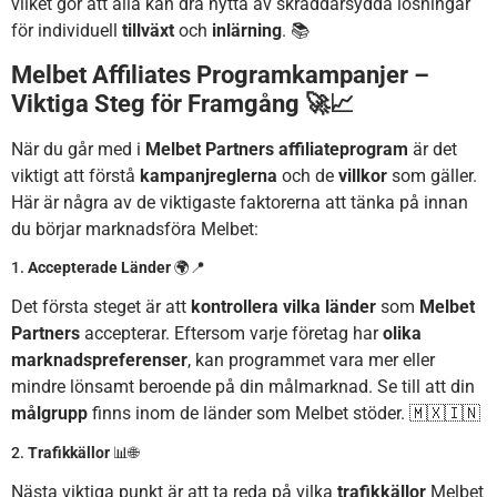
vilket gör att alla kan dra nytta av skräddarsydda lösningar
för individuell
tillväxt
och
inlärning
. 📚
Melbet Affiliates Programkampanjer –
Viktiga Steg för Framgång 🚀📈
När du går med i
Melbet Partners affiliateprogram
är det
viktigt att förstå
kampanjreglerna
och de
villkor
som gäller.
Här är några av de viktigaste faktorerna att tänka på innan
du börjar marknadsföra Melbet:
1.
Accepterade Länder
🌍📍
Det första steget är att
kontrollera vilka länder
som
Melbet
Partners
accepterar. Eftersom varje företag har
olika
marknadspreferenser
, kan programmet vara mer eller
mindre lönsamt beroende på din målmarknad. Se till att din
målgrupp
finns inom de länder som Melbet stöder. 🇲🇽🇮🇳
2.
Trafikkällor
📊🌐
Nästa viktiga punkt är att ta reda på vilka
trafikkällor
Melbet