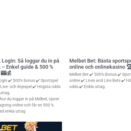
 Login: Så loggar du in på
Melbet Bet: Bästa sportsp
 – Enkel guide & 500 %
online och onlinekasino 
 🎰💰
Melbet Bet ✔️ 500% Bonus ✔️ Spor
ogin ✔️ 500% bonus ✔️ Sportspel
online ✔️ Lives and Line Bets ✔️ H
 Live- och linjespel ✔️ Högsta odds
odds ✔️ Enkla uttag.
uttag.
hur du loggar in på Melbet, njuter
agning online och får en 500 %
d enkla uttag