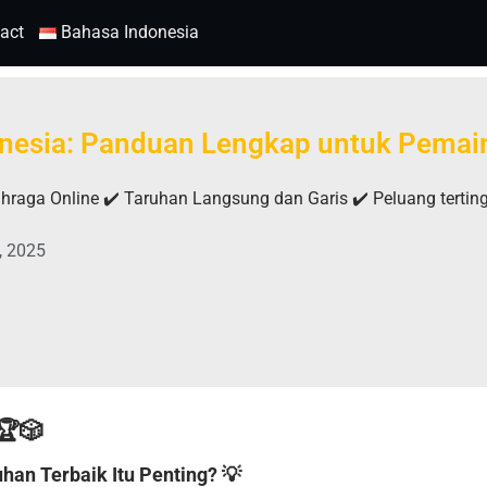
act
Bahasa Indonesia
donesia: Panduan Lengkap untuk Pemai
hraga Online ✔️ Taruhan Langsung dan Garis ✔️ Peluang terting
, 2025
 🏆🎲
an Terbaik Itu Penting? 💡