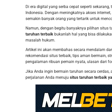
Di era digital yang serba cepat seperti sekaran
Indonesia. Dengan meningkatnya akses internet, k
semakin banyak orang yang tertarik untuk menco
Namun, dengan begitu banyaknya pilihan situs t
taruhan terbaik
bukanlah hal yang bisa dilakukan
masalah hukum.
Artikel ini akan membahas secara mendalam d
rekomendasi situs terbaik, tips aman bermain, 
pengalaman ribuan pemain nyata, ulasan dari for
Jika Anda ingin bermain taruhan secara cerdas,
perjalanan Anda menuju
situs taruhan terbaik y