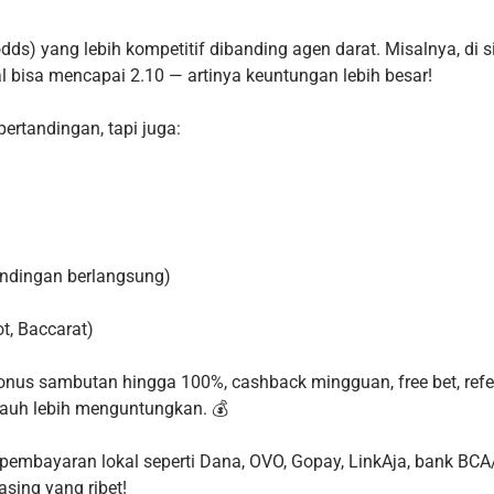
ds) yang lebih kompetitif dibanding agen darat. Misalnya, di 
al bisa mencapai 2.10 — artinya keuntungan lebih besar!
pertandingan, tapi juga:
andingan berlangsung)
ot, Baccarat)
onus sambutan hingga 100%, cashback mingguan, free bet, refe
jauh lebih menguntungkan. 💰
mbayaran lokal seperti Dana, OVO, Gopay, LinkAja, bank BCA/BR
asing yang ribet!