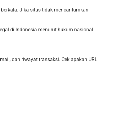
 berkala. Jika situs tidak mencantumkan
 legal di Indonesia menurut hukum nasional.
mail, dan riwayat transaksi. Cek apakah URL