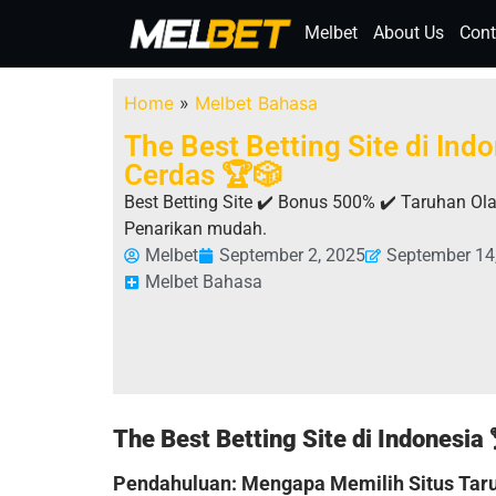
Melbet
About Us
Cont
Home
»
Melbet Bahasa
The Best Betting Site di In
Cerdas 🏆🎲
Best Betting Site ✔️ Bonus 500% ✔️ Taruhan Ola
Penarikan mudah.
Melbet
September 2, 2025
September 14
Melbet Bahasa
The Best Betting Site di Indonesia
Pendahuluan: Mengapa Memilih Situs Taruh