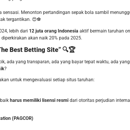
a sensasi. Menonton pertandingan sepak bola sambil menunggu
k tergantikan. 😍⚽
024, lebih dari
12 juta orang Indonesia
aktif bermain taruhan onl
i diperkirakan akan naik 20% pada 2025.
The Best Betting Site” 🔍🏆
cik, ada yang transparan, ada yang bayar tepat waktu, ada yan
aik
?
kan untuk mengevaluasi setiap situs taruhan:
rbaik
harus memiliki lisensi resmi
dari otoritas perjudian interna
ration (PAGCOR)