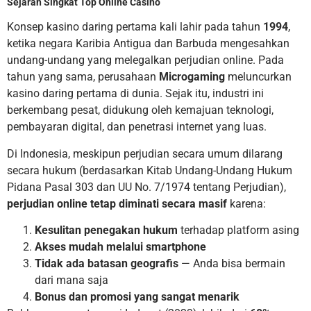
Sejarah Singkat Top Online Casino
Konsep kasino daring pertama kali lahir pada tahun
1994
,
ketika negara Karibia Antigua dan Barbuda mengesahkan
undang-undang yang melegalkan perjudian online. Pada
tahun yang sama, perusahaan
Microgaming
meluncurkan
kasino daring pertama di dunia. Sejak itu, industri ini
berkembang pesat, didukung oleh kemajuan teknologi,
pembayaran digital, dan penetrasi internet yang luas.
Di Indonesia, meskipun perjudian secara umum dilarang
secara hukum (berdasarkan Kitab Undang-Undang Hukum
Pidana Pasal 303 dan UU No. 7/1974 tentang Perjudian),
perjudian online tetap diminati secara masif
karena:
Kesulitan penegakan hukum
terhadap platform asing
Akses mudah melalui smartphone
Tidak ada batasan geografis
— Anda bisa bermain
dari mana saja
Bonus dan promosi yang sangat menarik