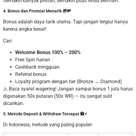
Semakin banyak pilihan, semakin puas Anda bermain.
4. Bonus dan Promosi Menarik 🎁💸
Bonus adalah daya tarik utama. Tapi jangan tergiur hanya
karena angka besar!
Cari:
Welcome Bonus 100% – 200%
Free Spin harian
Cashback mingguan
Referral bonus
Loyalty program dengan tier (Bronze → Diamond)
⚠️ Baca syarat wagering! Jangan sampai bonus 1 juta harus
digunakan 50x putaran (50x WR) — itu sangat sulit
dicairkan.
5. Metode Deposit & Withdraw Tercepat 🏦⚡
Di Indonesia, metode yang paling populer: