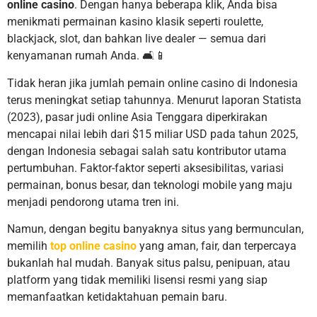
online casino
. Dengan hanya beberapa klik, Anda bisa
menikmati permainan kasino klasik seperti roulette,
blackjack, slot, dan bahkan live dealer — semua dari
kenyamanan rumah Anda. 🛋️📱
Tidak heran jika jumlah pemain online casino di Indonesia
terus meningkat setiap tahunnya. Menurut laporan Statista
(2023), pasar judi online Asia Tenggara diperkirakan
mencapai nilai lebih dari $15 miliar USD pada tahun 2025,
dengan Indonesia sebagai salah satu kontributor utama
pertumbuhan. Faktor-faktor seperti aksesibilitas, variasi
permainan, bonus besar, dan teknologi mobile yang maju
menjadi pendorong utama tren ini.
Namun, dengan begitu banyaknya situs yang bermunculan,
memilih
top online casino
yang aman, fair, dan terpercaya
bukanlah hal mudah. Banyak situs palsu, penipuan, atau
platform yang tidak memiliki lisensi resmi yang siap
memanfaatkan ketidaktahuan pemain baru.