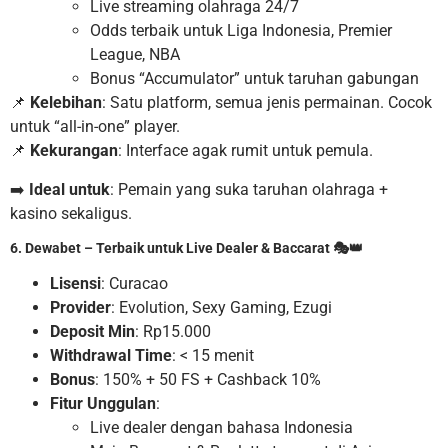
Live streaming olahraga 24/7
Odds terbaik untuk Liga Indonesia, Premier
League, NBA
Bonus “Accumulator” untuk taruhan gabungan
📌
Kelebihan
: Satu platform, semua jenis permainan. Cocok
untuk “all-in-one” player.
📌
Kekurangan
: Interface agak rumit untuk pemula.
➡️
Ideal untuk
: Pemain yang suka taruhan olahraga +
kasino sekaligus.
6. Dewabet – Terbaik untuk Live Dealer & Baccarat 🎭👑
Lisensi
: Curacao
Provider
: Evolution, Sexy Gaming, Ezugi
Deposit Min
: Rp15.000
Withdrawal Time
: < 15 menit
Bonus
: 150% + 50 FS + Cashback 10%
Fitur Unggulan
:
Live dealer dengan bahasa Indonesia