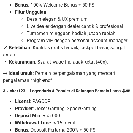
Bonus
: 100% Welcome Bonus + 50 FS
Fitur Unggulan
:
Desain elegan & UX premium
Live dealer dengan dealer cantik & profesional
Turnamen mingguan hadiah jutaan rupiah
Program VIP dengan personal account manager
📌
Kelebihan
: Kualitas grafis terbaik, jackpot besar, sangat
aman.
📌
Kekurangan
: Syarat wagering agak ketat (40x).
➡️
Ideal untuk
: Pemain berpengalaman yang mencari
pengalaman “high-end”.
3. Joker123 – Legendaris & Populer di Kalangan Pemain Lama 🕹️👑
Lisensi
: PAGCOR
Provider
: Joker Gaming, SpadeGaming
Deposit Min
: Rp5.000
Withdrawal Time
: < 15 menit
Bonus
: Deposit Pertama 200% + 50 FS