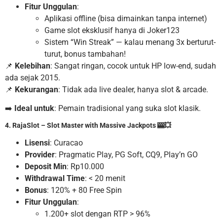
Fitur Unggulan
:
Aplikasi offline (bisa dimainkan tanpa internet)
Game slot eksklusif hanya di Joker123
Sistem “Win Streak” — kalau menang 3x berturut-
turut, bonus tambahan!
📌
Kelebihan
: Sangat ringan, cocok untuk HP low-end, sudah
ada sejak 2015.
📌
Kekurangan
: Tidak ada live dealer, hanya slot & arcade.
➡️
Ideal untuk
: Pemain tradisional yang suka slot klasik.
4. RajaSlot – Slot Master with Massive Jackpots 🎰💥
Lisensi
: Curacao
Provider
: Pragmatic Play, PG Soft, CQ9, Play’n GO
Deposit Min
: Rp10.000
Withdrawal Time
: < 20 menit
Bonus
: 120% + 80 Free Spin
Fitur Unggulan
:
1.200+ slot dengan RTP > 96%