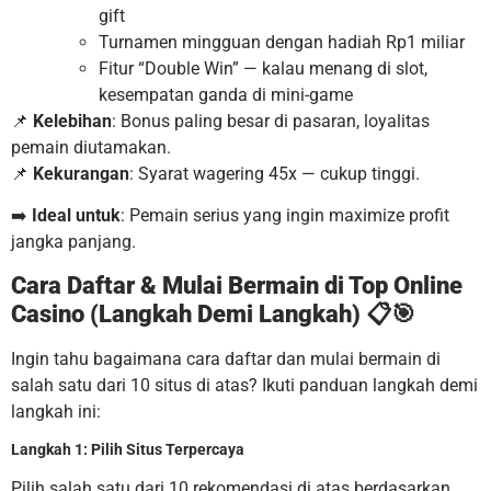
gift
Turnamen mingguan dengan hadiah Rp1 miliar
Fitur “Double Win” — kalau menang di slot,
kesempatan ganda di mini-game
📌
Kelebihan
: Bonus paling besar di pasaran, loyalitas
pemain diutamakan.
📌
Kekurangan
: Syarat wagering 45x — cukup tinggi.
➡️
Ideal untuk
: Pemain serius yang ingin maximize profit
jangka panjang.
Cara Daftar & Mulai Bermain di Top Online
Casino (Langkah Demi Langkah) 📋🎯
Ingin tahu bagaimana cara daftar dan mulai bermain di
salah satu dari 10 situs di atas? Ikuti panduan langkah demi
langkah ini:
Langkah 1: Pilih Situs Terpercaya
Pilih salah satu dari 10 rekomendasi di atas berdasarkan