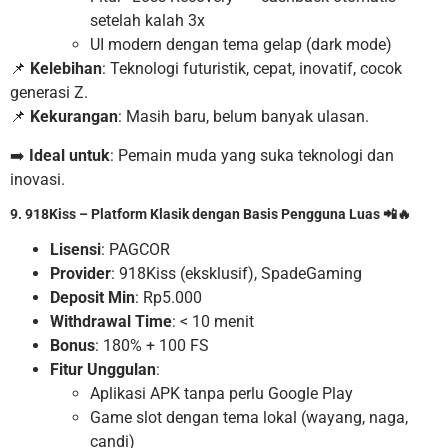
setelah kalah 3x
UI modern dengan tema gelap (dark mode)
📌
Kelebihan
: Teknologi futuristik, cepat, inovatif, cocok
generasi Z.
📌
Kekurangan
: Masih baru, belum banyak ulasan.
➡️
Ideal untuk
: Pemain muda yang suka teknologi dan
inovasi.
9. 918Kiss – Platform Klasik dengan Basis Pengguna Luas 📲🔥
Lisensi
: PAGCOR
Provider
: 918Kiss (eksklusif), SpadeGaming
Deposit Min
: Rp5.000
Withdrawal Time
: < 10 menit
Bonus
: 180% + 100 FS
Fitur Unggulan
:
Aplikasi APK tanpa perlu Google Play
Game slot dengan tema lokal (wayang, naga,
candi)