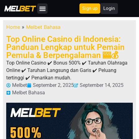
Sign up
Login
Bahasa Indonesia
Home
»
Melbet Bahasa
Top Online Casino di Indonesia:
Panduan Lengkap untuk Pemain
Pemula & Berpengalaman 🎰💰
Top Online Casino ✔️ Bonus 500% ✔️ Taruhan Olahraga
Online ✔️ Taruhan Langsung dan Garis ✔️ Peluang
tertinggi ✔️ Penarikan mudah.
Melbet
September 2, 2025
September 14, 2025
Melbet Bahasa