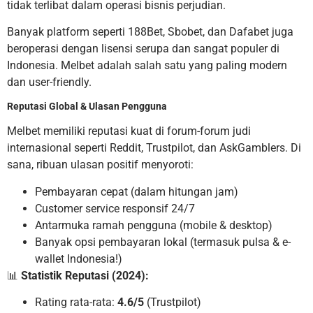
tidak terlibat dalam operasi bisnis perjudian.
Banyak platform seperti 188Bet, Sbobet, dan Dafabet juga
beroperasi dengan lisensi serupa dan sangat populer di
Indonesia. Melbet adalah salah satu yang paling modern
dan user-friendly.
Reputasi Global & Ulasan Pengguna
Melbet memiliki reputasi kuat di forum-forum judi
internasional seperti Reddit, Trustpilot, dan AskGamblers. Di
sana, ribuan ulasan positif menyoroti:
Pembayaran cepat (dalam hitungan jam)
Customer service responsif 24/7
Antarmuka ramah pengguna (mobile & desktop)
Banyak opsi pembayaran lokal (termasuk pulsa & e-
wallet Indonesia!)
📊
Statistik Reputasi (2024):
Rating rata-rata:
4.6/5
(Trustpilot)