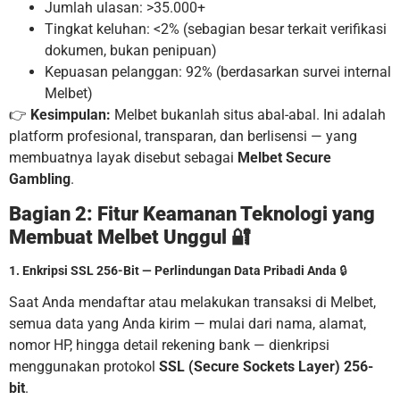
Jumlah ulasan: >35.000+
Tingkat keluhan: <2% (sebagian besar terkait verifikasi
dokumen, bukan penipuan)
Kepuasan pelanggan: 92% (berdasarkan survei internal
Melbet)
👉
Kesimpulan:
Melbet bukanlah situs abal-abal. Ini adalah
platform profesional, transparan, dan berlisensi — yang
membuatnya layak disebut sebagai
Melbet Secure
Gambling
.
Bagian 2: Fitur Keamanan Teknologi yang
Membuat Melbet Unggul 🔐
1. Enkripsi SSL 256-Bit — Perlindungan Data Pribadi Anda
🔒
Saat Anda mendaftar atau melakukan transaksi di Melbet,
semua data yang Anda kirim — mulai dari nama, alamat,
nomor HP, hingga detail rekening bank — dienkripsi
menggunakan protokol
SSL (Secure Sockets Layer) 256-
bit
.