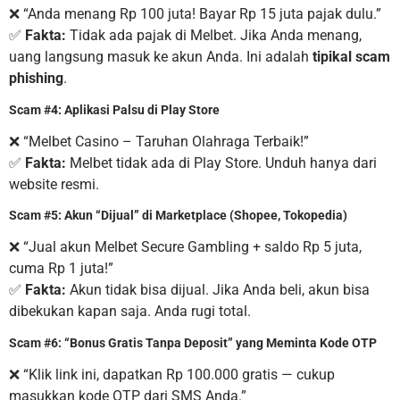
❌ “Anda menang Rp 100 juta! Bayar Rp 15 juta pajak dulu.”
✅
Fakta:
Tidak ada pajak di Melbet. Jika Anda menang,
uang langsung masuk ke akun Anda. Ini adalah
tipikal scam
phishing
.
Scam #4: Aplikasi Palsu di Play Store
❌ “Melbet Casino – Taruhan Olahraga Terbaik!”
✅
Fakta:
Melbet tidak ada di Play Store. Unduh hanya dari
website resmi.
Scam #5: Akun “Dijual” di Marketplace (Shopee, Tokopedia)
❌ “Jual akun Melbet Secure Gambling + saldo Rp 5 juta,
cuma Rp 1 juta!”
✅
Fakta:
Akun tidak bisa dijual. Jika Anda beli, akun bisa
dibekukan kapan saja. Anda rugi total.
Scam #6: “Bonus Gratis Tanpa Deposit” yang Meminta Kode OTP
❌ “Klik link ini, dapatkan Rp 100.000 gratis — cukup
masukkan kode OTP dari SMS Anda.”