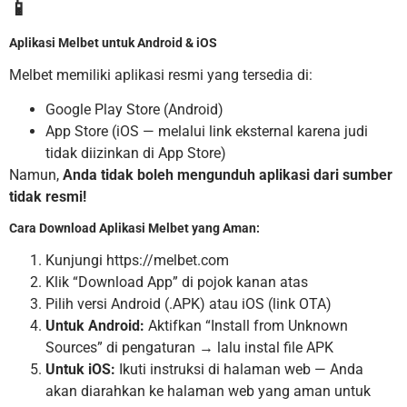
📱
Aplikasi Melbet untuk Android & iOS
Melbet memiliki aplikasi resmi yang tersedia di:
Google Play Store (Android)
App Store (iOS — melalui link eksternal karena judi
tidak diizinkan di App Store)
Namun,
Anda tidak boleh mengunduh aplikasi dari sumber
tidak resmi!
Cara Download Aplikasi Melbet yang Aman:
Kunjungi https://melbet.com
Klik “Download App” di pojok kanan atas
Pilih versi Android (.APK) atau iOS (link OTA)
Untuk Android:
Aktifkan “Install from Unknown
Sources” di pengaturan → lalu instal file APK
Untuk iOS:
Ikuti instruksi di halaman web — Anda
akan diarahkan ke halaman web yang aman untuk