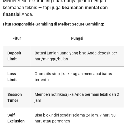
Melbet Secure Gambling tidak hanya peduli dengan
keamanan teknis — tapi juga
keamanan mental dan
finansial
Anda.
Fitur Responsible Gambling di Melbet Secure Gambling:
Fitur
Fungsi
Deposit
Batasi jumlah uang yang bisa Anda deposit per
Limit
hari/minggu/bulan
Loss
Otomatis stop jika kerugian mencapai batas
Limit
tertentu
Session
Memberi notifikasi jika Anda bermain lebih dari 2
Timer
jam
Self-
Bisa blokir diri sendiri selama 24 jam, 7 hari, 30
Exclusion
hari, atau permanen