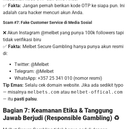
✅
Fakta:
Jangan pernah berikan kode OTP ke siapa pun. Ini
adalah cara hacker mencuri akun Anda.
Scam #7: Fake Customer Service di Media Sosial
❌ Akun Instagram @melbet yang punya 100k followers tapi
tidak verifikasi biru
✅
Fakta:
Melbet Secure Gambling hanya punya akun resmi
di:
Twitter: @Melbet
Telegram: @Melbet
WhatsApp: +357 25 341 010 (nomor resmi)
Tip Emas:
Selalu cek domain website. Jika ada sedikit typo
— misalnya
melbets.com
atau
melbet-offical.com
— itu
pasti palsu
.
Bagian 7: Keamanan Etika & Tanggung
Jawab Berjudi (Responsible Gambling)
♻️