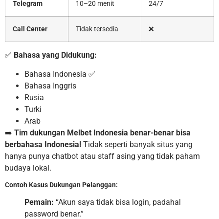
Telegram
10–20 menit
24/7
Call Center
Tidak tersedia
❌
✅
Bahasa yang Didukung:
Bahasa Indonesia ✅
Bahasa Inggris
Rusia
Turki
Arab
➡️
Tim dukungan Melbet Indonesia benar-benar bisa
berbahasa Indonesia!
Tidak seperti banyak situs yang
hanya punya chatbot atau staff asing yang tidak paham
budaya lokal.
Contoh Kasus Dukungan Pelanggan:
Pemain:
“Akun saya tidak bisa login, padahal
password benar.”