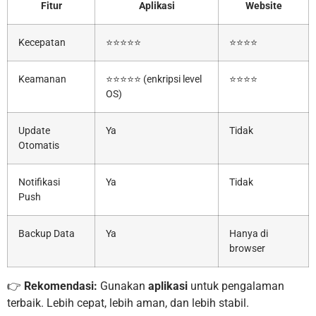
Fitur
Aplikasi
Website
Kecepatan
⭐⭐⭐⭐⭐
⭐⭐⭐⭐
Keamanan
⭐⭐⭐⭐⭐ (enkripsi level
⭐⭐⭐⭐
OS)
Update
Ya
Tidak
Otomatis
Notifikasi
Ya
Tidak
Push
Backup Data
Ya
Hanya di
browser
👉
Rekomendasi:
Gunakan
aplikasi
untuk pengalaman
terbaik. Lebih cepat, lebih aman, dan lebih stabil.