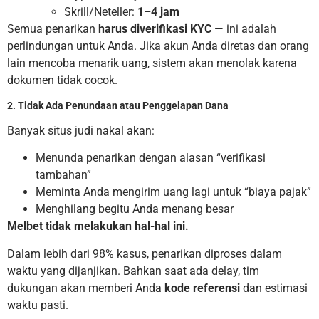
Skrill/Neteller:
1–4 jam
Semua penarikan
harus diverifikasi KYC
— ini adalah
perlindungan untuk Anda. Jika akun Anda diretas dan orang
lain mencoba menarik uang, sistem akan menolak karena
dokumen tidak cocok.
2. Tidak Ada Penundaan atau Penggelapan Dana
Banyak situs judi nakal akan:
Menunda penarikan dengan alasan “verifikasi
tambahan”
Meminta Anda mengirim uang lagi untuk “biaya pajak”
Menghilang begitu Anda menang besar
Melbet tidak melakukan hal-hal ini.
Dalam lebih dari 98% kasus, penarikan diproses dalam
waktu yang dijanjikan. Bahkan saat ada delay, tim
dukungan akan memberi Anda
kode referensi
dan estimasi
waktu pasti.