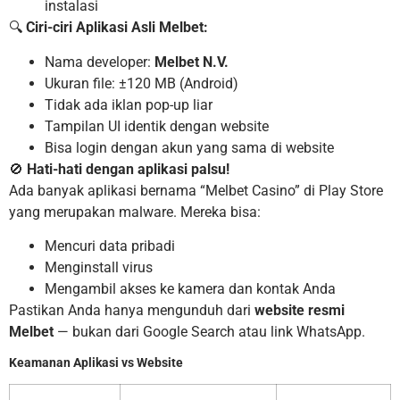
instalasi
🔍
Ciri-ciri Aplikasi Asli Melbet:
Nama developer:
Melbet N.V.
Ukuran file: ±120 MB (Android)
Tidak ada iklan pop-up liar
Tampilan UI identik dengan website
Bisa login dengan akun yang sama di website
🚫
Hati-hati dengan aplikasi palsu!
Ada banyak aplikasi bernama “Melbet Casino” di Play Store
yang merupakan malware. Mereka bisa:
Mencuri data pribadi
Menginstall virus
Mengambil akses ke kamera dan kontak Anda
Pastikan Anda hanya mengunduh dari
website resmi
Melbet
— bukan dari Google Search atau link WhatsApp.
Keamanan Aplikasi vs Website