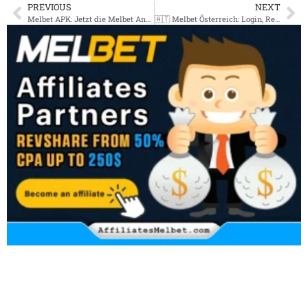
PREVIOUS
NEXT
Melbet APK: Jetzt die Melbet Android-App herunterladen!
🇦🇹 Melbet Österreich: Login, Registrierung, App-Download & Melbet Affiliates 🎰⚽