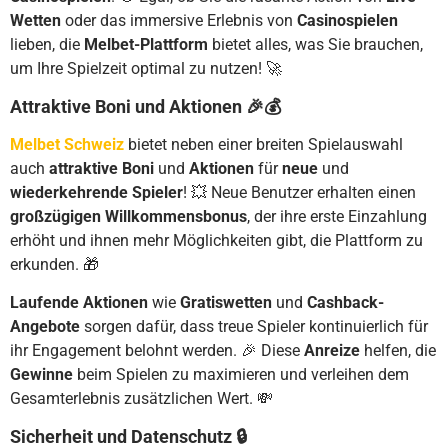
Wetten
oder das immersive Erlebnis von
Casinospielen
lieben, die
Melbet-Plattform
bietet alles, was Sie brauchen,
um Ihre Spielzeit optimal zu nutzen! 🚀
Attraktive Boni und Aktionen 🎉💰
Melbet Schweiz
bietet neben einer breiten Spielauswahl
auch
attraktive Boni
und
Aktionen
für
neue
und
wiederkehrende Spieler
! 💥 Neue Benutzer erhalten einen
großzügigen Willkommensbonus
, der ihre erste Einzahlung
erhöht und ihnen mehr Möglichkeiten gibt, die Plattform zu
erkunden. 🎁
Laufende Aktionen
wie
Gratiswetten
und
Cashback-
Angebote
sorgen dafür, dass treue Spieler kontinuierlich für
ihr Engagement belohnt werden. 🎉 Diese
Anreize
helfen, die
Gewinne
beim Spielen zu maximieren und verleihen dem
Gesamterlebnis zusätzlichen Wert. 💸
Sicherheit und Datenschutz 🔒