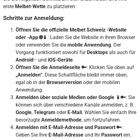
erste
Melbet-Wette
zu platzieren:
Schritte zur Anmeldung:
Öffnen Sie die offizielle Melbet Schweiz -Website
oder -App 🌐📱
: Laden Sie die Website in Ihren Browser
oder verwenden Sie die
mobile Anwendung
. Der
Vorgang funktioniert sowohl für
Desktops
als auch für
Android
– und
iOS-Geräte
.
Öffnen Sie die Anmeldeseite 🔑
: Klicken Sie oben auf
„Anmelden“
. Diese Schaltfläche bleibt immer oben,
egal ob in der
Browserversion
oder der mobilen
Anwendung.
Anmelden über soziale Medien oder Google 📱🔑
: Sie
können sich über verschiedene Kanäle anmelden, z. B.
Google
,
Telegram
oder
E-Mail
. Wählen Sie einfach Ihre
bevorzugte
Anmeldemethode
, um fortzufahren.
Anmelden mit E-Mail-Adresse und Passwort 🔑
:
Geben Sie Ihre
E-Mail-Adresse
und Ihr
Passwort
ein.