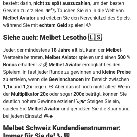
besteht darin,
nicht zu spät auszuzahlen
, um den besten
Gewinn zu erzielen. 💸🚀 Tauchen Sie ein in die Welt von
Melbet Aviator
und erleben Sie den Nervenkitzel des Spiels,
während Sie mit
echtem Geld
spielen! 🤑
Siehe auch: Melbet Lesotho 🇱🇸
Jeder, der mindestens
18 Jahre alt
ist, kann der
Melbet
-
Wettseite beitreten,
Melbet Aviator
spielen und einen
500 %
Bonus
erhalten! 🎉💰
Melbet Aviator
ermöglicht es den
Spielern, in fast jeder Runde zu gewinnen und
kleine Preise
zu erzielen, wenn die
Gewinnchancen
im Bereich zwischen
1,1x
und
1,2x
liegen. 🎯 Aber das ist noch nicht alles! Wenn
der
Multiplikator
20x
oder sogar
200x
beträgt, können Sie
deutlich höhere Gewinne erzielen! 🚀💸 Steigen Sie ein,
spielen Sie
Melbet Aviator
und genießen Sie die Spannung
bei jedem Einsatz! 🎮🔥
Melbet Schweiz Kundendienstnummer:
Immer für Sie da! 📞💬