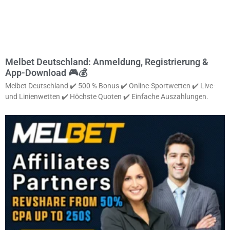
Melbet Deutschland: Anmeldung, Registrierung &
App-Download 🎮💰
Melbet Deutschland ✔️ 500 % Bonus ✔️ Online-Sportwetten ✔️ Live-
und Linienwetten ✔️ Höchste Quoten ✔️ Einfache Auszahlungen.