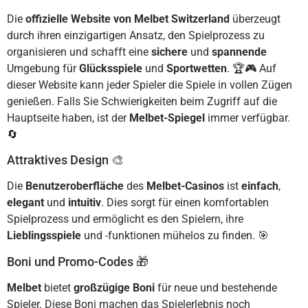
Die
offizielle Website von Melbet Switzerland
überzeugt
durch ihren einzigartigen Ansatz, den Spielprozess zu
organisieren und schafft eine
sichere
und
spannende
Umgebung für
Glücksspiele
und
Sportwetten
. 🏆🎮 Auf
dieser Website kann jeder Spieler die Spiele in vollen Zügen
genießen. Falls Sie Schwierigkeiten beim Zugriff auf die
Hauptseite haben, ist der
Melbet-Spiegel
immer verfügbar.
🔄
Attraktives Design 🎨
Die
Benutzeroberfläche
des
Melbet-Casinos
ist
einfach
,
elegant
und
intuitiv
. Dies sorgt für einen komfortablen
Spielprozess und ermöglicht es den Spielern, ihre
Lieblingsspiele
und -funktionen mühelos zu finden. 🎯
Boni und Promo-Codes 🎁
Melbet
bietet
großzügige Boni
für neue und bestehende
Spieler. Diese Boni machen das Spielerlebnis noch