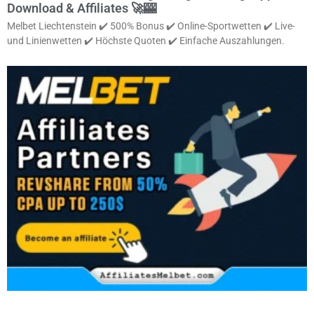
Download & Affiliates 🚀🎰
Melbet Liechtenstein ✔️ 500% Bonus ✔️ Online-Sportwetten ✔️ Live-
und Linienwetten ✔️ Höchste Quoten ✔️ Einfache Auszahlungen.