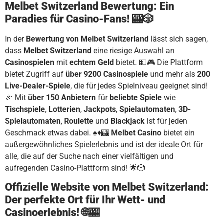
Melbet Switzerland Bewertung: Ein
Paradies für Casino-Fans! 🎰🎲
In der
Bewertung von Melbet Switzerland
lässt sich sagen,
dass
Melbet Switzerland
eine riesige Auswahl an
Casinospielen
mit
echtem Geld
bietet. 💵🎮 Die Plattform
bietet Zugriff auf
über 9200 Casinospiele
und mehr als
200
Live-Dealer-Spiele
, die für jedes Spielniveau geeignet sind!
🎉 Mit
über 150 Anbietern
für
beliebte Spiele
wie
Tischspiele
,
Lotterien
,
Jackpots
,
Spielautomaten
,
3D-
Spielautomaten
,
Roulette
und
Blackjack
ist für jeden
Geschmack etwas dabei. ♠️♦️🎰
Melbet Casino
bietet ein
außergewöhnliches Spielerlebnis und ist der ideale Ort für
alle, die auf der Suche nach einer vielfältigen und
aufregenden Casino-Plattform sind! 🌟🎲
Offizielle Website von Melbet Switzerland:
Der perfekte Ort für Ihr Wett- und
Casinoerlebnis! 🌐🎰