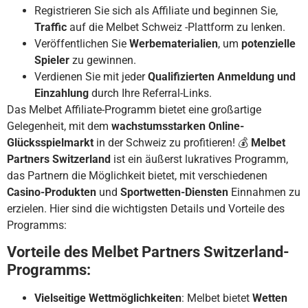
Registrieren Sie sich als Affiliate und beginnen Sie,
Traffic
auf die Melbet Schweiz -Plattform zu lenken.
Veröffentlichen Sie
Werbematerialien
, um
potenzielle
Spieler
zu gewinnen.
Verdienen Sie mit jeder
Qualifizierten Anmeldung und
Einzahlung
durch Ihre Referral-Links.
Das Melbet Affiliate-Programm bietet eine großartige
Gelegenheit, mit dem
wachstumsstarken Online-
Glücksspielmarkt
in der Schweiz zu profitieren! 💰
Melbet
Partners Switzerland
ist ein äußerst lukratives Programm,
das Partnern die Möglichkeit bietet, mit verschiedenen
Casino-Produkten
und
Sportwetten-Diensten
Einnahmen zu
erzielen. Hier sind die wichtigsten Details und Vorteile des
Programms:
Vorteile des Melbet Partners Switzerland-
Programms:
Vielseitige Wettmöglichkeiten
: Melbet bietet
Wetten