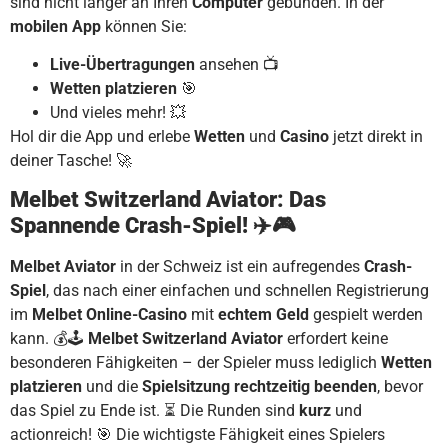
sind nicht länger an Ihren
Computer
gebunden. In der
mobilen App
können Sie:
Live-Übertragungen
ansehen 📺
Wetten platzieren
🎯
Und vieles mehr! 💥
Hol dir die App und erlebe
Wetten
und
Casino
jetzt direkt in
deiner Tasche! 🚀
Melbet Switzerland Aviator: Das
Spannende Crash-Spiel! ✈️🎮
Melbet Aviator
in der Schweiz ist ein aufregendes
Crash-
Spiel
, das nach einer einfachen und schnellen Registrierung
im
Melbet Online-Casino
mit
echtem Geld
gespielt werden
kann. 💰🕹️
Melbet Switzerland Aviator
erfordert keine
besonderen Fähigkeiten – der Spieler muss lediglich
Wetten
platzieren
und die
Spielsitzung rechtzeitig beenden
, bevor
das Spiel zu Ende ist. ⏳ Die Runden sind
kurz
und
actionreich! 🎯 Die wichtigste Fähigkeit eines Spielers