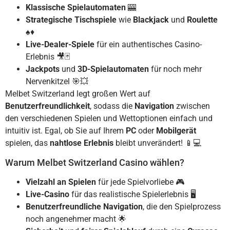
Klassische Spielautomaten
🎰
Strategische Tischspiele
wie
Blackjack
und
Roulette
♠️♦️
Live-Dealer-Spiele
für ein authentisches Casino-
Erlebnis 🎥🃏
Jackpots
und
3D-Spielautomaten
für noch mehr
Nervenkitzel 🎯💥
Melbet Switzerland legt großen Wert auf
Benutzerfreundlichkeit
, sodass die
Navigation
zwischen
den verschiedenen Spielen und Wettoptionen einfach und
intuitiv ist. Egal, ob Sie auf Ihrem
PC
oder
Mobilgerät
spielen, das
nahtlose Erlebnis
bleibt unverändert! 📱💻
Warum Melbet Switzerland Casino wählen?
Vielzahl an Spielen
für jede Spielvorliebe 🎮
Live-Casino
für das realistische Spielerlebnis 🖥️
Benutzerfreundliche Navigation
, die den Spielprozess
noch angenehmer macht 🌟