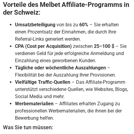
Vorteile des Melbet Affiliate-Programms in
der Schweiz:
Umsatzbeteiligung
von bis zu
60%
– Sie erhalten
einen Prozentsatz der Einnahmen, die durch Ihre
Referral-Links generiert werden.
CPA (Cost per Acquisition)
zwischen
25–100 $
– Sie
verdienen Geld für jede erfolgreiche Anmeldung und
Einzahlung eines geworbenen Kunden.
Tägliche oder wöchentliche Auszahlungen
–
Flexibilität bei der Auszahlung Ihrer Provisionen.
Vielfältige Traffic-Quellen
– Das Affiliate-Programm
unterstützt verschiedene Quellen, wie Websites, Blogs,
Social Media und mehr.
Werbematerialien
– Affiliates erhalten Zugang zu
professionellen Werbematerialien, die ihnen bei der
Bewerbung helfen.
Was Sie tun müssen: