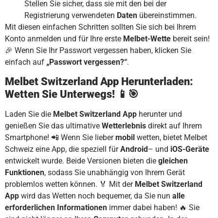
Stellen Sie sicher, dass sie mit den bei der
Registrierung verwendeten
Daten
übereinstimmen.
Mit diesen einfachen Schritten sollten Sie sich bei Ihrem
Konto anmelden und für Ihre erste
Melbet-Wette
bereit sein!
🎉 Wenn Sie Ihr Passwort vergessen haben, klicken Sie
einfach auf
„Passwort vergessen?“
.
Melbet Switzerland App Herunterladen:
Wetten Sie Unterwegs! 📱🎯
Laden Sie die
Melbet Switzerland App
herunter und
genießen Sie das ultimative
Wetterlebnis
direkt auf Ihrem
Smartphone! 📲 Wenn Sie lieber
mobil
wetten, bietet Melbet
Schweiz eine App, die speziell für
Android
– und
iOS-Geräte
entwickelt wurde. Beide Versionen bieten die
gleichen
Funktionen
, sodass Sie unabhängig von Ihrem Gerät
problemlos wetten können. 🏅 Mit der
Melbet Switzerland
App
wird das Wetten noch bequemer, da Sie nun
alle
erforderlichen Informationen
immer dabei haben! 🔥 Sie