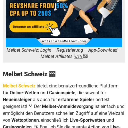
Melbet Schweiz: Login – Registrierung – App-Download –
Melbet Affiliates 🇨🇭🎰
Melbet Schweiz 🎰
Melbet Schweiz
bietet eine benutzerfreundliche Plattform
für
Online-Wetten
und
Casinospiele
, die sowohl für
Neueinsteiger
als auch für
erfahrene Spieler
perfekt
geeignet ist! 🏅 Der
Melbet-Anmeldevorgang
ist einfach und
ermöglicht den Benutzern schnellen Zugriff auf eine Vielzahl
von
Wettoptionen
, einschließlich
Live-Sportwetten
und
Casinospielen
. 🎯 Egal, ob Sie die rasante Action von
Live-