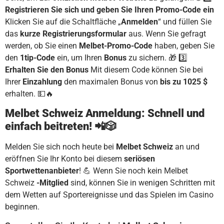
Registrieren Sie sich und geben Sie Ihren Promo-Code ein
Klicken Sie auf die Schaltfläche „
Anmelden
“ und füllen Sie
das
kurze Registrierungsformular
aus. Wenn Sie gefragt
werden, ob Sie einen
Melbet-Promo-Code
haben, geben Sie
den
1tip-Code
ein, um Ihren
Bonus
zu sichern. 🎁 3️⃣
Erhalten Sie den Bonus
Mit diesem Code können Sie bei
Ihrer
Einzahlung
den maximalen Bonus von
bis zu 1025 $
erhalten. 💵🔥
Melbet Schweiz Anmeldung: Schnell und
einfach beitreten! 📲🎲
Melden Sie sich noch heute bei
Melbet Schweiz
an und
eröffnen Sie Ihr Konto bei diesem
seriösen
Sportwettenanbieter
! 💪 Wenn Sie noch kein Melbet
Schweiz
-Mitglied
sind, können Sie in wenigen Schritten mit
dem Wetten auf Sportereignisse und das Spielen im Casino
beginnen.