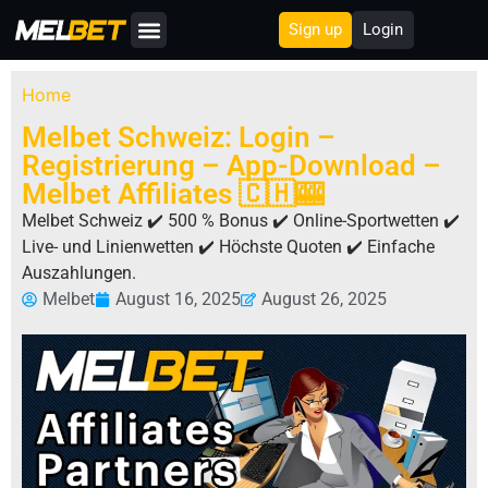
Sign up
Login
Home
Melbet Schweiz: Login –
Registrierung – App-Download –
Melbet Affiliates 🇨🇭🎰
Melbet Schweiz ✔️ 500 % Bonus ✔️ Online-Sportwetten ✔️
Live- und Linienwetten ✔️ Höchste Quoten ✔️ Einfache
Auszahlungen.
Melbet
August 16, 2025
August 26, 2025