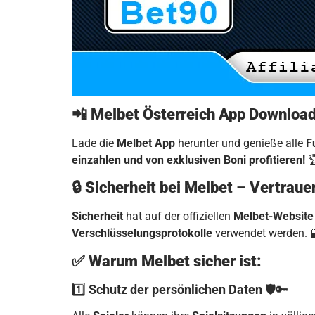
📲
Melbet Österreich App Downloa
Lade die
Melbet App
herunter und genieße alle
F
einzahlen und von exklusiven Boni profitieren!

🔒
Sicherheit bei Melbet – Vertraue
Sicherheit
hat auf der offiziellen
Melbet-Website
Verschlüsselungsprotokolle
verwendet werden. 
✅
Warum Melbet sicher ist:
1️⃣
Schutz der persönlichen Daten
🛡️🔑