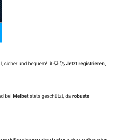
l, sicher und bequem! 📱💥 🚀
Jetzt registrieren,
nd bei
Melbet
stets geschützt, da
robuste