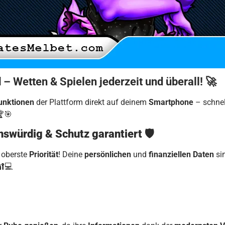
d
– Wetten & Spielen jederzeit und überall! 🚀
unktionen
der Plattform direkt auf deinem
Smartphone
– schnel
🎯
nswürdig & Schutz garantiert
🛡️
oberste
Priorität
! Deine
persönlichen
und
finanziellen Daten
si
🔐💻