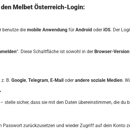
r den Melbet Österreich-Login:
 benutze die
mobile Anwendung
für
Android
oder
iOS
. Der Logi
nmelden
“. Diese Schaltfläche ist sowohl in der
Browser-Version
 z. B.
Google
,
Telegram
,
E-Mail
oder
andere soziale Medien
. W

– stelle sicher, dass sie mit den Daten übereinstimmen, die du b
n Passwort zurückzusetzen und wieder Zugriff auf dein Konto zu