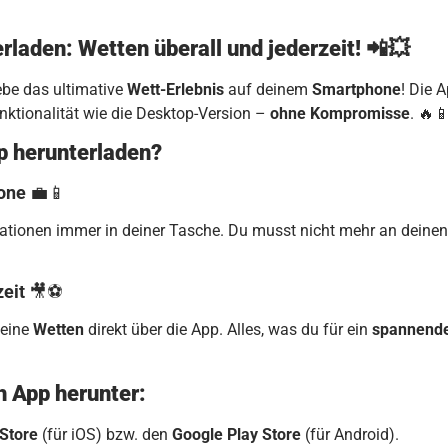
rladen: Wetten überall und jederzeit!
📲💥
ebe das ultimative
Wett-Erlebnis
auf deinem
Smartphone
! Die A
Funktionalität wie die Desktop-Version –
ohne Kompromisse
. 🔥
p herunterladen?
one
💼📱
mationen immer in deiner Tasche. Du musst nicht mehr an dein
eit
🎥⚽
deine
Wetten
direkt über die App. Alles, was du für ein
spannende
h App herunter:
Store
(für iOS) bzw. den
Google Play Store
(für Android).