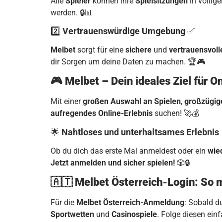
Alle
Spieler
können ihre
Spielsitzungen
in völlig
werden. 🔒📊
2️⃣
Vertrauenswürdige Umgebung
✅
Melbet
sorgt für eine
sichere
und
vertrauensvoll
dir Sorgen um deine Daten zu machen. 🏆🎮
🎮
Melbet – Dein ideales Ziel für 
Mit einer
großen Auswahl an Spielen
,
großzügig
aufregendes Online-Erlebnis
suchen! 🚀💰
🌟
Nahtloses und unterhaltsames Erlebnis
Ob du dich das erste Mal anmeldest oder ein
wie
Jetzt anmelden und sicher spielen!
🎲🔒
🇦🇹
Melbet Österreich-Login: So m
Für die
Melbet Österreich-Anmeldung
: Sobald d
Sportwetten
und
Casinospiele
. Folge diesen ein