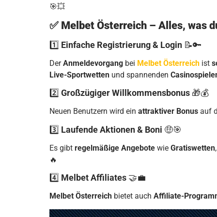
🎯💥
✅
Melbet Österreich – Alles, was 
1️⃣
Einfache Registrierung & Login
📝🔑
Der
Anmeldevorgang
bei
Melbet Österreich
ist
s
Live-Sportwetten
und spannenden
Casinospiele
2️⃣
Großzügiger Willkommensbonus
🎁💰
Neuen Benutzern wird ein
attraktiver Bonus
auf 
3️⃣
Laufende Aktionen & Boni
🤑🎯
Es gibt
regelmäßige Angebote
wie
Gratiswetten
🔥
4️⃣
Melbet Affiliates
🤝💼
Melbet Österreich
bietet auch
Affiliate-Progra