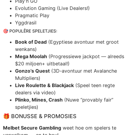
Play’n GO
Evolution Gaming (Live Dealers!)
Pragmatic Play
Yggdrasil
🎯 POPULÊRE SPELETJIES:
Book of Dead
(Egyptiese avontuur met groot
wenkans)
Mega Moolah
(Progressiewe jackpot — alreeds
$20 miljoen+ uitbetaal!)
Gonzo’s Quest
(3D-avontuur met Avalanche
Multipliers)
Live Roulette & Blackjack
(Speel teen regte
dealers via video)
Plinko, Mines, Crash
(Nuwe “provably fair”
speletjies)
🎁 BONUSSE & PROMOSIES
Melbet Secure Gambling
weet hoe om spelers te
verwelkom — en te hou!