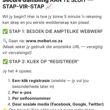
STAP-VIR-STAP 📈
Wil jy begin? Hier is hoe jy binne 5 minute ’n rekening
kan skep en jou eerste weddenskap kan plaas!
✅ STAP 1: BESOEK DIE AMPTELIKE WEBWERF
🔍 Gaan na:
www.melbet.co.za
(Maak seker jy gebruik die amptelike URL — versigtig
vir vervalsings!)
✅ STAP 2: KLIEK OP “REGISTREER”
Jy het 4 opsies:
Een-klik registrasie
(snelste — jy vul jou
besonderhede later in)
Per e-pos
Per selfoonnommer
Deur sosiale media (Facebook, Google, Twitter)
👉
Ons beveel “Een-klik” aan vir nuwe gebruikers.