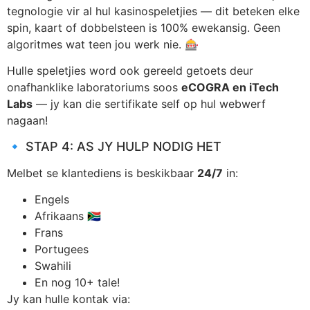
tegnologie vir al hul kasinospeletjies — dit beteken elke
spin, kaart of dobbelsteen is 100% ewekansig. Geen
algoritmes wat teen jou werk nie. 🎰
Hulle speletjies word ook gereeld getoets deur
onafhanklike laboratoriums soos
eCOGRA en iTech
Labs
— jy kan die sertifikate self op hul webwerf
nagaan!
🔹 STAP 4: AS JY HULP NODIG HET
Melbet se klantediens is beskikbaar
24/7
in:
Engels
Afrikaans 🇿🇦
Frans
Portugees
Swahili
En nog 10+ tale!
Jy kan hulle kontak via: