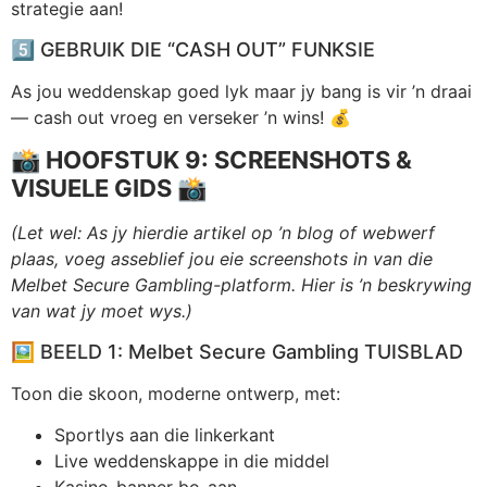
strategie aan!
5️⃣ GEBRUIK DIE “CASH OUT” FUNKSIE
As jou weddenskap goed lyk maar jy bang is vir ’n draai
— cash out vroeg en verseker ’n wins! 💰
📸 HOOFSTUK 9: SCREENSHOTS &
VISUELE GIDS 📸
(Let wel: As jy hierdie artikel op ’n blog of webwerf
plaas, voeg asseblief jou eie screenshots in van die
Melbet Secure Gambling-platform. Hier is ’n beskrywing
van wat jy moet wys.)
🖼️ BEELD 1: Melbet Secure Gambling TUISBLAD
Toon die skoon, moderne ontwerp, met:
Sportlys aan die linkerkant
Live weddenskappe in die middel
Kasino-banner bo-aan