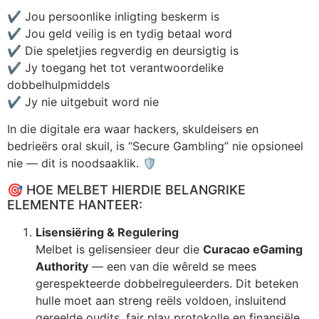
✔️ Jou persoonlike inligting beskerm is
✔️ Jou geld veilig is en tydig betaal word
✔️ Die speletjies regverdig en deursigtig is
✔️ Jy toegang het tot verantwoordelike
dobbelhulpmiddels
✔️ Jy nie uitgebuit word nie
In die digitale era waar hackers, skuldeisers en
bedrieërs oral skuil, is “Secure Gambling” nie opsioneel
nie — dit is noodsaaklik. 🛡️
🎯 HOE MELBET HIERDIE BELANGRIKE
ELEMENTE HANTEER:
Lisensiëring & Regulering
Melbet is gelisensieer deur die
Curacao eGaming
Authority
— een van die wêreld se mees
gerespekteerde dobbelreguleerders. Dit beteken
hulle moet aan streng reëls voldoen, insluitend
gereelde oudits, fair play protokolle en finansiële