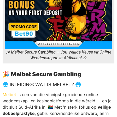
🎉 Melbet Secure Gambling – Jou Veilige Keuse vir Online
Weddenskappe in Afrikaans! 🎉
🎉
Melbet Secure Gambling
🌐 INLEIDING: WAT IS MELBET? 🌐
Melbet
is een van die vinnigste groeiende online
weddenskap- en kasinoplatforms in die wêreld — en ja,
dit sluit Suid-Afrika in! 🇿🇦 Met ’n sterk fokus op
veilige
dobbelpraktyke
, gebruikersvriendelike ontwerp, en ’n