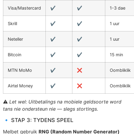
Visa/Mastercard
✔️
✔️
1-3 dae
Skrill
✔️
✔️
1 uur
Neteller
✔️
✔️
1 uur
Bitcoin
✔️
✔️
15 min
MTN MoMo
✔️
❌
Oombliklik
Airtel Money
✔️
❌
Oombliklik
⚠️
Let wel: Uitbetalings na mobiele geldsoorte word
tans nie ondersteun nie — slegs stortings.
🔹 STAP 3: TYDENS SPEEL
Melbet gebruik
RNG (Random Number Generator)