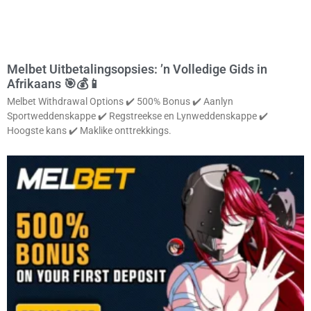
Melbet Uitbetalingsopsies: ’n Volledige Gids in
Afrikaans 🎯💰📱
Melbet Withdrawal Options ✔️ 500% Bonus ✔️ Aanlyn
Sportweddenskappe ✔️ Regstreekse en Lynweddenskappe ✔️
Hoogste kans ✔️ Maklike onttrekkings.