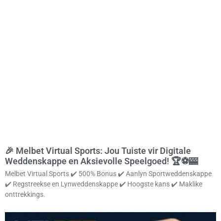
🎉 Melbet Virtual Sports: Jou Tuiste vir Digitale
Weddenskappe en Aksievolle Speelgoed! 🏆⚽🎰
Melbet Virtual Sports ✔️ 500% Bonus ✔️ Aanlyn Sportweddenskappe
✔️ Regstreekse en Lynweddenskappe ✔️ Hoogste kans ✔️ Maklike
onttrekkings.