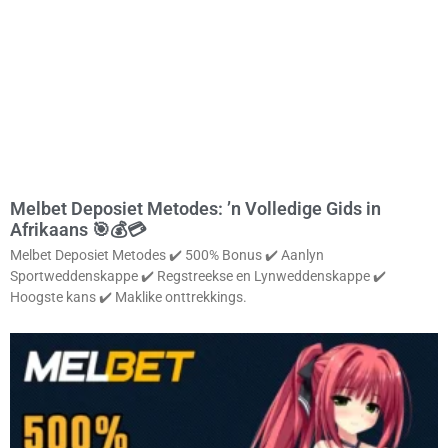
Melbet Deposiet Metodes: ’n Volledige Gids in
Afrikaans 🎯💰💳
Melbet Deposiet Metodes ✔️ 500% Bonus ✔️ Aanlyn
Sportweddenskappe ✔️ Regstreekse en Lynweddenskappe ✔️
Hoogste kans ✔️ Maklike onttrekkings.