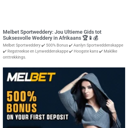
Melbet Sportweddery: Jou Ultieme Gids tot
Suksesvolle Weddery in Afrikaans 🏆📱💰
Melbet Sportweddery ✔️ 500% Bonus ✔️ Aanlyn Sportweddenskappe
✔️ Regstreekse en Lynweddenskappe ✔️ Hoogste kans ✔️ Maklike
onttrekkings.