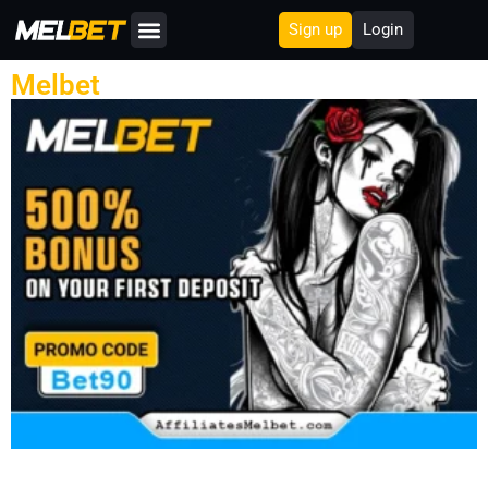
Sign up
Login
Melbet