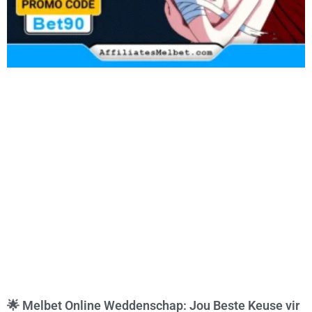
🌟 Melbet Online Weddenschap: Jou Beste Keuse vir