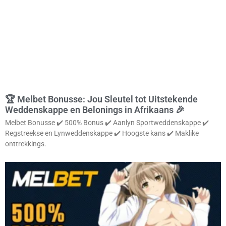
🏆 Melbet Bonusse: Jou Sleutel tot Uitstekende
Weddenskappe en Belonings in Afrikaans 🎉
Melbet Bonusse ✔️ 500% Bonus ✔️ Aanlyn Sportweddenskappe ✔️
Regstreekse en Lynweddenskappe ✔️ Hoogste kans ✔️ Maklike
onttrekkings.