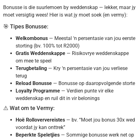
Bonusse is die suurlemoen by weddenskap — lekker, maar jy
moet versigtig wees! Hier is wat jy moet soek (en vermy):
🎯 Tipes Bonusse:
Welkombonus
— Meestal ‘n persentasie van jou eerste
storting (bv. 100% tot R2000)
Gratis Weddenskappe
— Risikovrye weddenskappe
om mee te speel
Terugbetaling
— Kry ‘n persentasie van jou verliese
terug
Reload Bonusse
— Bonusse op daaropvolgende storte
Loyalty Programme
— Verdien punte vir elke
weddenskap en ruil dit in vir belonings
⚠️ Wat om te Vermy:
Hoë Rolloververeistes
— bv. “Moet jou bonus 30x wed
voordat jy kan onttrek”
Beperkte Speletjies
— Sommige bonusse werk net op