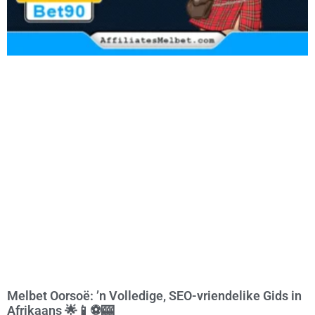
Melbet Oorsoë: ’n Volledige, SEO-vriendelike Gids in
Afrikaans 🌟📱⚽🎰