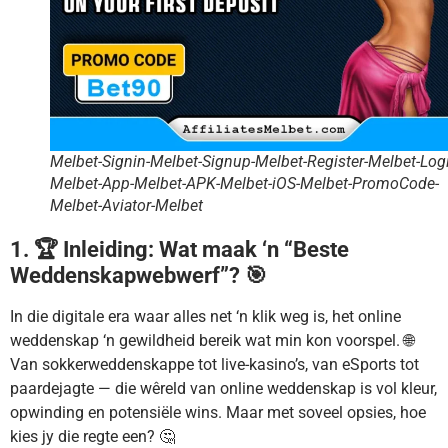
Melbet-Signin-Melbet-Signup-Melbet-Register-Melbet-Log
Melbet-App-Melbet-APK-Melbet-iOS-Melbet-PromoCode-
Melbet-Aviator-Melbet
1. 🏆 Inleiding: Wat maak ‘n “Beste
Weddenskapwebwerf”? 🎯
In die digitale era waar alles net ‘n klik weg is, het online
weddenskap ‘n gewildheid bereik wat min kon voorspel. 🌐
Van sokkerweddenskappe tot live-kasino’s, van eSports tot
paardejagte — die wêreld van online weddenskap is vol kleur,
opwinding en potensiële wins. Maar met soveel opsies, hoe
kies jy die regte een? 🤔