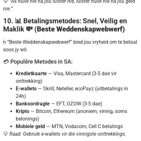
💡
“As hulle nie na jou luister nie, luister hulle nie na jou geld
nie.”
10. 📊 Betalingsmetodes: Snel, Veilig en
Maklik 💸 (
Beste Weddenskapwebwerf)
ŉ “Beste Weddenskapwebwerf” bied jou vryheid om te betaal
soos jy wil.
💳 Populêre Metodes in SA:
Kredietkaarte
— Visa, Mastercard (3-5 dae vir
onttrekking)
E-wallets
— Skrill, Neteller, ecoPayz (uitbetalings in
24h)
Bankoordragte
— EFT, OZOW (3-5 dae)
Kripto
— Bitcoin, Ethereum (anoniem, vinnig, soms
belonings)
Mobiele geld
— MTN, Vodacom, Cell C betalings
💡
Raad: Gebruik e-wallets vir die vinnigste onttrekkings.