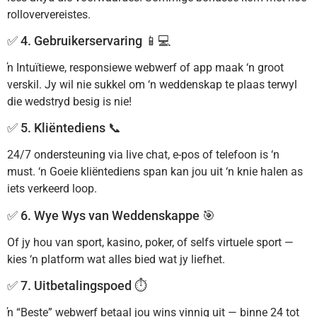
rolloververeistes.
✅ 4. Gebruikerservaring 📱💻
ŉ Intuïtiewe, responsiewe webwerf of app maak ‘n groot
verskil. Jy wil nie sukkel om ‘n weddenskap te plaas terwyl
die wedstryd besig is nie!
✅ 5. Kliëntediens 📞
24/7 ondersteuning via live chat, e-pos of telefoon is ‘n
must. ‘n Goeie kliëntediens span kan jou uit ‘n knie halen as
iets verkeerd loop.
✅ 6. Wye Wys van Weddenskappe 🎯
Of jy hou van sport, kasino, poker, of selfs virtuele sport —
kies ‘n platform wat alles bied wat jy liefhet.
✅ 7. Uitbetalingspoed ⏱️
ŉ “Beste” webwerf betaal jou wins vinnig uit — binne 24 tot