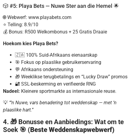
🎲 #5: Playa Bets — Nuwe Ster aan die Hemel 🌟
🌐 Webwerf: www.playabets.com
⭐ Telling: 8.9/10
💰 Bonus: R500 Welkombonus + 25 Gratis Draaie
Hoekom kies Playa Bets?
🇿🇦 100% Suid-Afrikaans eienaarskap
🎯 Fokus op plaaslike gebruikerservaring
💬 Afrikaans ondersteuning
🎁 Weeklikse terugbetalings en “Lucky Draw” promos
🔐 SSL-beskerming en verifieerde RNG
Nadeel:
Kleinere sportmarkte as internasionale reuse.
💡
“‘n Nuwe, vars benadering tot weddenskap — met ‘n
plaaslike hart.”
4. 🎁 Bonusse en Aanbiedings: Wat om te
Soek 🎯 (
Beste Weddenskapwebwerf)