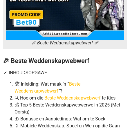
🎉 Beste Weddenskapwebwerf 🎉
🎉 Beste Weddenskapwebwerf
📌 INHOUDSOPGAWE:
🏆 Inleiding: Wat maak ‘n “
Beste
Weddenskapwebwerf
”?
🔍 Hoe om die
Beste Weddenskapwebwerf
te Kies
💰 Top 5 Beste Weddenskapwebwerwe in 2025 (Met
Oorsig)
🎁 Bonusse en Aanbiedings: Wat om te Soek
📱 Mobiele Weddenskap: Speel en Wen op die Gaan