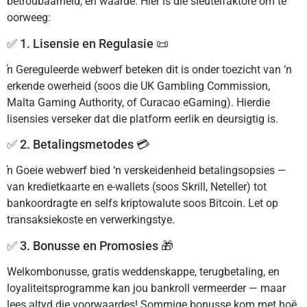
betroubaarheid, en waarde. Hier is die sleutelfaktore om te
oorweeg:
✅ 1. Lisensie en Regulasie 📜
ŉ Gereguleerde webwerf beteken dit is onder toezicht van ‘n
erkende owerheid (soos die UK Gambling Commission,
Malta Gaming Authority, of Curacao eGaming). Hierdie
lisensies verseker dat die platform eerlik en deursigtig is.
✅ 2. Betalingsmetodes 💳
ŉ Goeie webwerf bied ‘n verskeidenheid betalingsopsies —
van kredietkaarte en e-wallets (soos Skrill, Neteller) tot
bankoordragte en selfs kriptowalute soos Bitcoin. Let op
transaksiekoste en verwerkingstye.
✅ 3. Bonusse en Promosies 🎁
Welkombonusse, gratis weddenskappe, terugbetaling, en
loyaliteitsprogramme kan jou bankroll vermeerder — maar
lees altyd die voorwaardes! Sommige bonusse kom met hoë