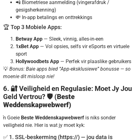
📲 Biometriese aanmelding (vingerafdruk /
gesigsherkenning)
💸 In-app betalings en onttrekkings
🏆 Top 3 Mobiele Apps:
Betway App
— Sleek, vinnig, alles-in-een
1xBet App
— Vol opsies, selfs vir eSports en virtuele
sport
Hollywoodbets App
— Perfek vir plaaslike gebruikers
💡
Bonus: Baie apps bied “App-eksklusiewe” bonusse — so
moenie dit misloop nie!
6. 🔐 Veiligheid en Regulasie: Moet Jy Jou
Geld Vertrou? 🛡️ (
Beste
Weddenskapwebwerf)
ŉ Goeie
Beste Weddenskapwebwerf
is niks sonder
veiligheid nie. Hier is wat jy moet kyk:
✅ 1. SSL-beskerming (https://) — jou data is