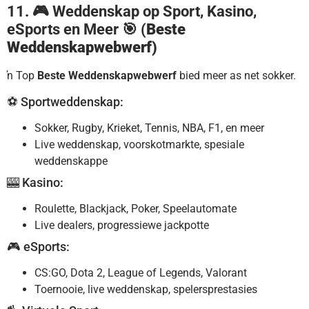
11. 🎮 Weddenskap op Sport, Kasino,
eSports en Meer 🎯 (
Beste
Weddenskapwebwerf)
ŉ Top
Beste Weddenskapwebwerf
bied meer as net sokker.
⚽ Sportweddenskap:
Sokker, Rugby, Krieket, Tennis, NBA, F1, en meer
Live weddenskap, voorskotmarkte, spesiale
weddenskappe
🎰 Kasino:
Roulette, Blackjack, Poker, Speelautomate
Live dealers, progressiewe jackpotte
🎮 eSports:
CS:GO, Dota 2, League of Legends, Valorant
Toernooie, live weddenskap, spelersprestasies