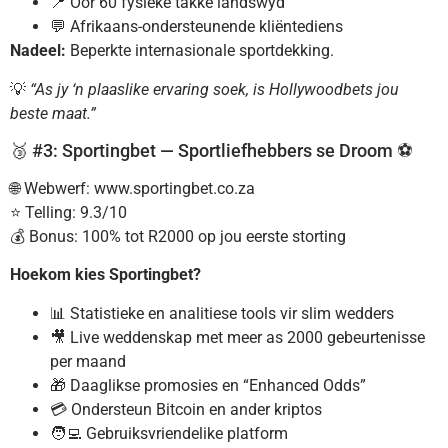
📍 Oor 60 fysieke takke landswyd
💬 Afrikaans-ondersteunende kliëntediens
Nadeel:
Beperkte internasionale sportdekking.
💡
“As jy ‘n plaaslike ervaring soek, is Hollywoodbets jou
beste maat.”
🥉 #3: Sportingbet — Sportliefhebbers se Droom ⚽
🌐 Webwerf: www.sportingbet.co.za
⭐ Telling: 9.3/10
💰 Bonus: 100% tot R2000 op jou eerste storting
Hoekom kies Sportingbet?
📊 Statistieke en analitiese tools vir slim wedders
🎥 Live weddenskap met meer as 2000 gebeurtenisse
per maand
🎁 Daaglikse promosies en “Enhanced Odds”
💳 Ondersteun Bitcoin en ander kriptos
🧑‍💻 Gebruiksvriendelike platform