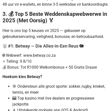
48 uur vir e-wallets, en binne 3-5 werksdae vir bankoordragte.
3. 💰 Top 5 Beste Weddenskapwebwerwe in
2025 (Met Oorsig) 🏅
Hier is ons top 5 keuses vir 2025 — gebaseer op
gebruikerservaring, veiligheid, bonusse, en betroubaarheid.
🥇 #1: Betway — Die Alles-in-Een Reus 🐘
🌐 Webwerf: www.betway.co.za
⭐ Telling: 9.8/10
💰 Bonus: Tot R1000 Welkombonus + 50 Gratis Draaie
Hoekom kies Betway?
🎯 Ondersteun alle groot sporte: sokker, rugby, krieket,
tennis, en meer
🎰 Top kasino met live dealers en progressiewe
jackpotte
📱 Uitstekende mobiele app (iOS & Android)