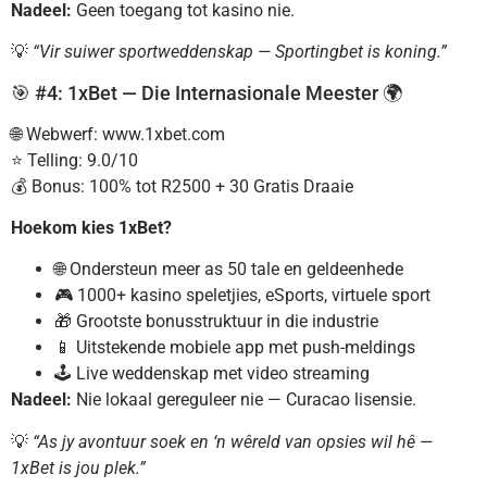
Nadeel:
Geen toegang tot kasino nie.
💡
“Vir suiwer sportweddenskap — Sportingbet is koning.”
🎯 #4: 1xBet — Die Internasionale Meester 🌍
🌐 Webwerf: www.1xbet.com
⭐ Telling: 9.0/10
💰 Bonus: 100% tot R2500 + 30 Gratis Draaie
Hoekom kies 1xBet?
🌐 Ondersteun meer as 50 tale en geldeenhede
🎮 1000+ kasino speletjies, eSports, virtuele sport
🎁 Grootste bonusstruktuur in die industrie
📱 Uitstekende mobiele app met push-meldings
🕹️ Live weddenskap met video streaming
Nadeel:
Nie lokaal gereguleer nie — Curacao lisensie.
💡
“As jy avontuur soek en ‘n wêreld van opsies wil hê —
1xBet is jou plek.”