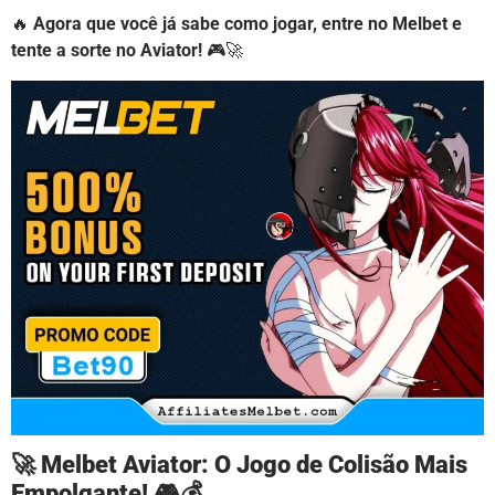
🔥
Agora que você já sabe como jogar, entre no Melbet e
tente a sorte no Aviator!
🎮🚀
🚀
Melbet Aviator: O Jogo de Colisão Mais
Empolgante!
🎮💰