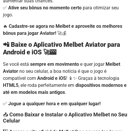
aumentar suas chances.
✅
Ative seu bônus no momento certo
para otimizar seu
jogo.
🔥
Cadastre-se agora no Melbet e aproveite os melhores
bônus para jogar Aviator!
🚀💰
📲
Baixe o Aplicativo Melbet Aviator para
Android e iOS
🚀🎰
Se você está
sempre em movimento
e quer jogar
Melbet
Aviator
no seu celular, a boa notícia é que o jogo é
compatível com
Android e iOS
! 📱✨ Graças à tecnologia
HTML5
, ele roda perfeitamente em
dispositivos modernos e
até em modelos mais antigos
.
✅
Jogue a qualquer hora e em qualquer lugar!
📥
Como Baixar e Instalar o Aplicativo Melbet no Seu
Celular