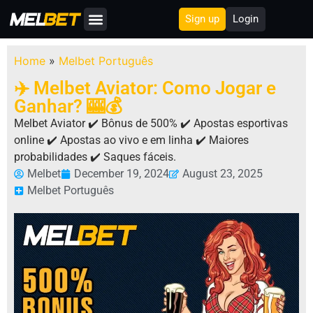
Sign up
Login
Home
»
Melbet Português
✈️ Melbet Aviator: Como Jogar e
Ganhar? 🎰💰
Melbet Aviator ✔️ Bônus de 500% ✔️ Apostas esportivas
online ✔️ Apostas ao vivo e em linha ✔️ Maiores
probabilidades ✔️ Saques fáceis.
Melbet
December 19, 2024
August 23, 2025
Melbet Português