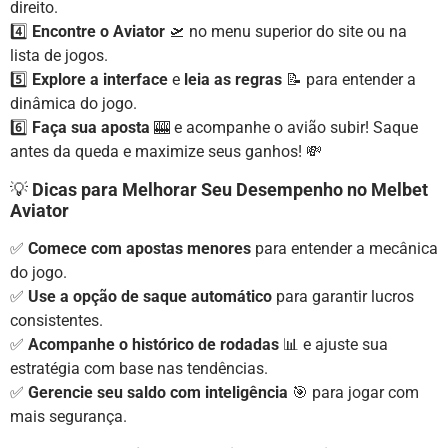
direito.
4️⃣
Encontre o Aviator
🛫 no menu superior do site ou na
lista de jogos.
5️⃣
Explore a interface
e
leia as regras
📝 para entender a
dinâmica do jogo.
6️⃣
Faça sua aposta
🎰 e acompanhe o avião subir! Saque
antes da queda e maximize seus ganhos! 💸
💡
Dicas para Melhorar Seu Desempenho no Melbet
Aviator
✅
Comece com apostas menores
para entender a mecânica
do jogo.
✅
Use a opção de saque automático
para garantir lucros
consistentes.
✅
Acompanhe o histórico de rodadas
📊 e ajuste sua
estratégia com base nas tendências.
✅
Gerencie seu saldo com inteligência
🎯 para jogar com
mais segurança.