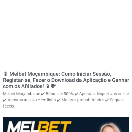
📱 Melbet Moçambique: Como Iniciar Sessão,
Registar-se, Fazer o Download da Aplicação e Ganhar
com os Afiliados! 📱💸
Melbet Moçambique ✔️ Bónus de 500% ✔️ Apostas desportivas online
✔️ Apostas ao vivo e em linha ✔️ Maiores probabilidades ✔️ Saques
fáceis.