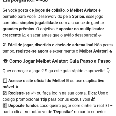
Se você gosta de
jogos de colisão
, o
Melbet Aviator
é
perfeito para você! Desenvolvido pela
Spribe
, esse jogo
combina
simples jogabilidade
com a chance de ganhar
grandes prêmios
. O objetivo é
apostar no multiplicador
crescente
📈 e sacar antes que o avião desapareça! ✈️
🎯
Fácil de jogar, divertido e cheio de adrenalina!
Não perca
tempo,
registre-se agora
e experimente o
Melbet Aviator
! 🔥
🎓
Como Jogar Melbet Aviator: Guia Passo a Passo
Quer começar a jogar? Siga este guia rápido e aproveite! 👇
1️⃣
Acesse o site oficial do Melbet
🌐 ou use o
aplicativo
móvel
📱.
2️⃣
Registre-se
✍️ ou faça login na sua conta.
Dica:
Use o
código promocional
1tip
para bônus exclusivos! 🎁
3️⃣
Deposite fundos
caso queira jogar com dinheiro real 💵 –
basta clicar no botão verde
‘Depositar’
no canto superior