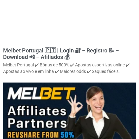
Melbet Portugal 🇵🇹 | Login 🔐 – Registro 📝 –
Download 📲 – Afiliados 💰
Melbet Portugal ✔️ Bônus de 500% ✔️ Apostas esportivas online ✔️
Apostas ao vivo e em linha ✔️ Maiores odds ✔️ Saques fáceis.