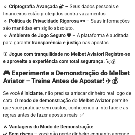
🔹
Criptografia Avançada
🔐 – Seus dados pessoais e
financeiros estão protegidos contra vazamentos.
🔹
Política de Privacidade Rigorosa
📜 – Suas informações
são mantidas em sigilo absoluto.
🔹
Ambiente de Jogo Seguro
🛡️ – A plataforma é auditada
para garantir
transparência e justiça
nas apostas.
🎯
Jogue com tranquilidade no Melbet Aviator! Registre-se
e aproveite a experiência com total segurança.
🚀💰
🎮
Experimente a Demonstração do Melbet
Aviator – Treine Antes de Apostar!
✈️💰
Se você é
iniciante
, não precisa arriscar dinheiro real logo de
cara! O
modo de demonstração
do
Melbet Aviator
permite
que você pratique sem custos, conhecendo a interface e as
regras antes de fazer apostas reais. ✅
🔥
Vantagens do Modo de Demonstração:
✔️
Sem riscos
– você não perde dinheiro enquanto aprende.