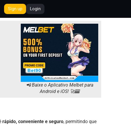
Sign up
Login
📲 Baixe o Aplicativo Melbet para
Android e iOS! 🚀🎰
 é
rápido, conveniente e seguro
, permitindo que