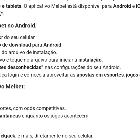
e tablets
. O aplicativo Melbet está disponível para
Android
e
i
🚀
bet no Android
:
 do seu celular.
o de download
para
Android
.
 do arquivo de instalação.
vo e toque no arquivo para iniciar a
instalação
.
tes desconhecidas”
nas configurações do seu Android.
faça login e comece a aproveitar as
apostas em esportes
,
jogos 
vo Melbet:
rtes, com odds competitivas.
tantâneas
enquanto os jogos acontecem.
ackjack
, e mais, diretamente no seu celular.