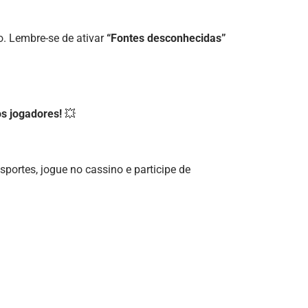
ão. Lembre-se de ativar
“Fontes desconhecidas”
os jogadores!
💥
sportes, jogue no cassino e participe de