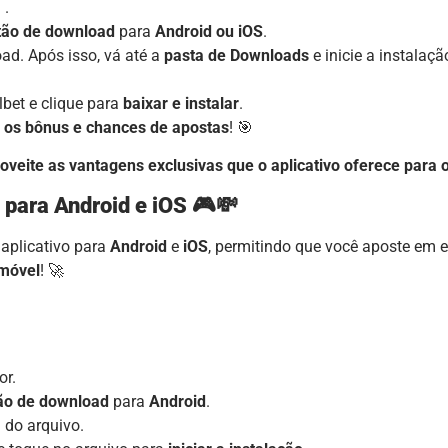
.
tão de download
para
Android ou iOS
.
ad. Após isso, vá até a
pasta de Downloads
e inicie a instalaç
lbet e clique para
baixar e instalar
.
 os bônus e chances de apostas
! 🎯
veite as vantagens exclusivas que o aplicativo oferece para 
 para Android e iOS
🎮💸
aplicativo para
Android
e
iOS
, permitindo que você aposte em e
 móvel
! 🚀
or.
ão de download
para
Android
.
 do arquivo.