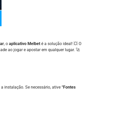
lar
, o
aplicativo Melbet
é a solução ideal! 💥 O
ade ao jogar e apostar em qualquer lugar. 🚀
e a instalação. Se necessário, ative
“Fontes