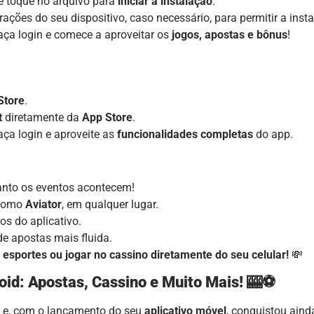
 e toque no arquivo para
iniciar a instalação
.
ações do seu dispositivo, caso necessário, para permitir a inst
faça login e comece a aproveitar os
jogos, apostas e bônus
!
Store
.
t
diretamente da
App Store
.
faça login e aproveite as
funcionalidades completas
do app.
nto os eventos acontecem!
 como
Aviator
, em qualquer lugar.
os do aplicativo.
e apostas mais fluida.
esportes ou jogar no cassino diretamente do seu celular!
💸
oid: Apostas, Cassino e Muito Mais!
🎰⚽
e, com o lançamento do seu
aplicativo móvel
, conquistou aind