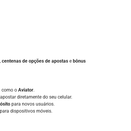
,
centenas de opções de apostas
e
bônus
os como o
Aviator
.
apostar diretamente do seu celular.
ósito
para novos usuários.
para dispositivos móveis.