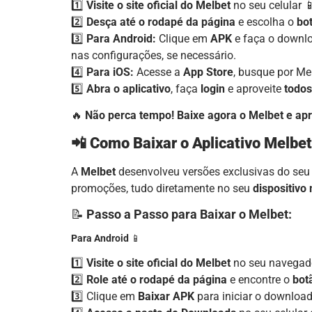
1️⃣
Visite o site oficial do Melbet
no seu celular 
2️⃣
Desça até o rodapé da página
e escolha o
bo
3️⃣
Para Android:
Clique em
APK
e faça o downlo
nas configurações, se necessário.
4️⃣
Para iOS:
Acesse a
App Store
, busque por Me
5️⃣
Abra o aplicativo
, faça
login
e aproveite
todos
🔥
Não perca tempo! Baixe agora o Melbet e apro
📲
Como Baixar o Aplicativo Melbet
A
Melbet
desenvolveu versões exclusivas do seu 
promoções, tudo diretamente no seu
dispositivo
📝
Passo a Passo para Baixar o Melbet:
Para Android
📱
1️⃣
Visite o site oficial do Melbet
no seu navegad
2️⃣
Role até o rodapé da página
e encontre o
bot
3️⃣ Clique em
Baixar APK
para iniciar o download