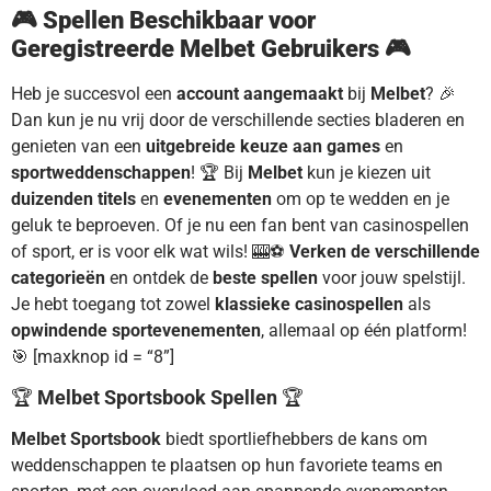
🎮
Spellen Beschikbaar voor
Geregistreerde Melbet Gebruikers
🎮
Heb je succesvol een
account aangemaakt
bij
Melbet
? 🎉
Dan kun je nu vrij door de verschillende secties bladeren en
genieten van een
uitgebreide keuze aan games
en
sportweddenschappen
! 🏆 Bij
Melbet
kun je kiezen uit
duizenden titels
en
evenementen
om op te wedden en je
geluk te beproeven. Of je nu een fan bent van casinospellen
of sport, er is voor elk wat wils! 🎰⚽
Verken de verschillende
categorieën
en ontdek de
beste spellen
voor jouw spelstijl.
Je hebt toegang tot zowel
klassieke casinospellen
als
opwindende sportevenementen
, allemaal op één platform!
🎯
[maxknop id = “8”]
🏆
Melbet Sportsbook Spellen
🏆
Melbet Sportsbook
biedt sportliefhebbers de kans om
weddenschappen te plaatsen op hun favoriete teams en