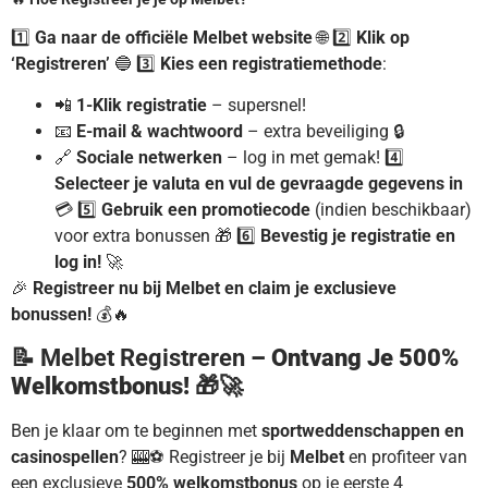
1️⃣
Ga naar de officiële Melbet website
🌐 2️⃣
Klik op
‘Registreren’
🔵 3️⃣
Kies een registratiemethode
:
📲
1-Klik registratie
– supersnel!
📧
E-mail & wachtwoord
– extra beveiliging 🔒
🔗
Sociale netwerken
– log in met gemak! 4️⃣
Selecteer je valuta en vul de gevraagde gegevens in
💳 5️⃣
Gebruik een promotiecode
(indien beschikbaar)
voor extra bonussen 🎁 6️⃣
Bevestig je registratie en
log in!
🚀
🎉
Registreer nu bij Melbet en claim je exclusieve
bonussen!
💰🔥
📝 Melbet Registreren
– Ontvang Je 500%
Welkomstbonus!
🎁🚀
Ben je klaar om te beginnen met
sportweddenschappen en
casinospellen
? 🎰⚽ Registreer je bij
Melbet
en profiteer van
een exclusieve
500% welkomstbonus
op je eerste 4