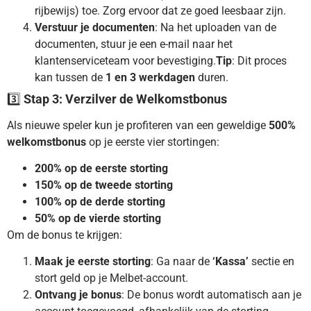
rijbewijs) toe. Zorg ervoor dat ze goed leesbaar zijn.
Verstuur je documenten
: Na het uploaden van de
documenten, stuur je een e-mail naar het
klantenserviceteam voor bevestiging.
Tip
: Dit proces
kan tussen de
1 en 3 werkdagen
duren.
3️⃣
Stap 3: Verzilver de Welkomstbonus
Als nieuwe speler kun je profiteren van een geweldige
500%
welkomstbonus
op je eerste vier stortingen:
200% op de eerste storting
150% op de tweede storting
100% op de derde storting
50% op de vierde storting
Om de bonus te krijgen:
Maak je eerste storting
: Ga naar de
‘Kassa’
sectie en
stort geld op je Melbet-account.
Ontvang je bonus
: De bonus wordt automatisch aan je