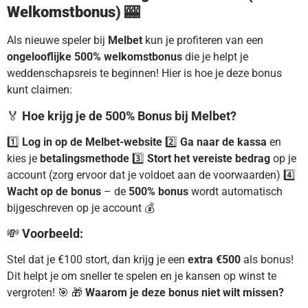
Welkomstbonus)
🎰
Als nieuwe speler bij
Melbet
kun je profiteren van een
ongelooflijke 500% welkomstbonus
die je helpt je
weddenschapsreis te beginnen! Hier is hoe je deze bonus
kunt claimen:
🏅
Hoe krijg je de 500% Bonus bij Melbet?
1️⃣
Log in op de Melbet-website
2️⃣
Ga naar de kassa
en
kies je
betalingsmethode
3️⃣
Stort het vereiste bedrag
op je
account (zorg ervoor dat je voldoet aan de voorwaarden) 4️⃣
Wacht op de bonus
– de
500% bonus
wordt automatisch
bijgeschreven op je account 💰
💸
Voorbeeld:
Stel dat je €100 stort, dan krijg je een
extra €500
als bonus!
Dit helpt je om sneller te spelen en je kansen op winst te
vergroten! 🎯 🎁
Waarom je deze bonus niet wilt missen?