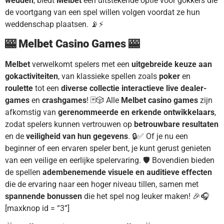
wedden
, biedt
Melbet
een uitstekende optie voor gokkers die
de voortgang van een spel willen volgen voordat ze hun
weddenschap plaatsen. 📡⚡
🎰
Melbet Casino Games
🎰
Melbet
verwelkomt spelers met een
uitgebreide keuze aan
gokactiviteiten
, van klassieke spellen zoals
poker
en
roulette
tot een
diverse collectie interactieve live dealer-
games
en
crashgames
! 🃏🎲 Alle
Melbet casino games
zijn
afkomstig van
gerenommeerde en erkende ontwikkelaars
,
zodat spelers kunnen vertrouwen op
betrouwbare resultaten
en de
veiligheid van hun gegevens
. 🔒✅ Of je nu een
beginner of een ervaren speler bent, je kunt gerust genieten
van een veilige en eerlijke spelervaring. 🛡️ Bovendien bieden
de spellen
adembenemende visuele en auditieve effecten
die de ervaring naar een hoger niveau tillen, samen met
spannende bonussen
die het spel nog leuker maken! 🎉🎧
[maxknop id = “3”]