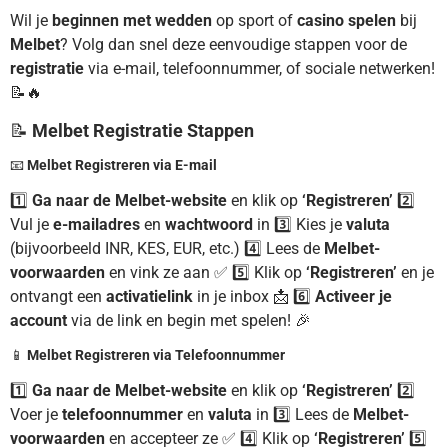
Wil je
beginnen met wedden
op sport of
casino spelen
bij
Melbet
? Volg dan snel deze eenvoudige stappen voor de
registratie
via e-mail, telefoonnummer, of sociale netwerken!
📝🔥
📝
Melbet Registratie Stappen
📧
Melbet Registreren via E-mail
1️⃣
Ga naar de Melbet-website
en klik op
‘Registreren’
2️⃣
Vul je
e-mailadres
en
wachtwoord
in 3️⃣ Kies je
valuta
(bijvoorbeeld INR, KES, EUR, etc.) 4️⃣ Lees de
Melbet-
voorwaarden
en vink ze aan ✅ 5️⃣ Klik op
‘Registreren’
en je
ontvangt een
activatielink
in je inbox 📩 6️⃣
Activeer je
account
via de link en begin met spelen! 🎉
📱
Melbet Registreren via Telefoonnummer
1️⃣
Ga naar de Melbet-website
en klik op
‘Registreren’
2️⃣
Voer je
telefoonnummer
en
valuta
in 3️⃣ Lees de
Melbet-
voorwaarden
en accepteer ze ✅ 4️⃣ Klik op
‘Registreren’
5️⃣