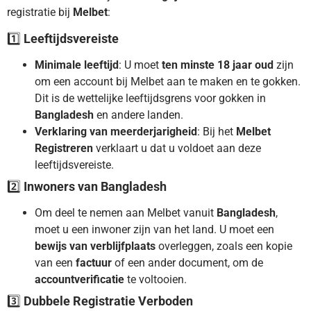
registratie bij
Melbet
:
1️⃣
Leeftijdsvereiste
Minimale leeftijd
: U moet
ten minste 18 jaar oud
zijn
om een account bij Melbet aan te maken en te gokken.
Dit is de wettelijke leeftijdsgrens voor gokken in
Bangladesh
en andere landen.
Verklaring van meerderjarigheid
: Bij het
Melbet
Registreren
verklaart u dat u voldoet aan deze
leeftijdsvereiste.
2️⃣
Inwoners van Bangladesh
Om deel te nemen aan Melbet vanuit
Bangladesh
,
moet u een inwoner zijn van het land. U moet een
bewijs van verblijfplaats
overleggen, zoals een kopie
van een
factuur
of een ander document, om de
accountverificatie
te voltooien.
3️⃣
Dubbele Registratie Verboden