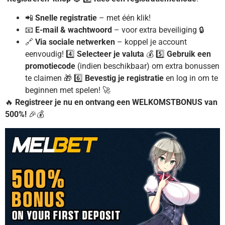
📲
Snelle registratie
– met één klik!
📧
E-mail & wachtwoord
– voor extra beveiliging 🔒
🔗
Via sociale netwerken
– koppel je account
eenvoudig! 4️⃣
Selecteer je valuta
💰 5️⃣
Gebruik een
promotiecode
(indien beschikbaar) om extra bonussen
te claimen 🎁 6️⃣
Bevestig je registratie
en log in om te
beginnen met spelen! 🚀
🔥
Registreer je nu en ontvang een WELKOMSTBONUS van
500%!
🎉💰