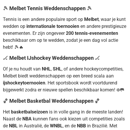
🎾
Melbet Tennis Weddenschappen
🎾
Tennis is een andere populaire sport op
Melbet
, waar je kunt
wedden op
internationale toernooien
en andere prestigieuze
evenementen. Er zijn ongeveer
200 tennis-evenementen
beschikbaar om op te wedden, zodat je een dag vol actie
hebt! 🎾🔥
🏒
Melbet IJshockey Weddenschappen
🏒
Of je nu houdt van
NHL
,
SHL
, of andere hockeycompetities,
Melbet biedt weddenschappen op een breed scala aan
ijshockeytoernooien
. Het sportsbook wordt voortdurend
bijgewerkt zodra er nieuwe spellen beschikbaar komen! ❄️🥅
🏀
Melbet Basketbal Weddenschappen
🏀
Het
basketbalseizoen
is in volle gang in de meeste landen!
Naast de
NBA
kunnen fans ook kiezen uit competities zoals
de
NBL
in Australië, de
WNBL
, en de
NBB
in Brazilië. Met