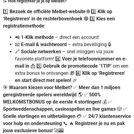
📝
Hoe registreer je je op Melbet?
1️⃣
Bezoek de officiële Melbet-website
🌐 2️⃣
Klik op
‘Registreren’ in de rechterbovenhoek
🔵 3️⃣
Kies een
registratiemethode
:
📲
1-Klik methode
– direct een account!
📧
E-mail & wachtwoord
– extra beveiliging 🔒
🔗
Sociale netwerken
– snel inloggen via jouw
favoriete platform! 4️⃣
Voer je telefoonnummer en e-
mail in
📩 5️⃣
Gebruik de promotiecode ‘1TIP’
om een
extra bonus te ontvangen 🎁 6️⃣
Klik op ‘Registreren’
en start direct met spelen!
🎉
🎯
Waarom kiezen voor Melbet?
✅
Meer dan 1 miljoen
geregistreerde spelers wereldwijd
🌎 ✅
500%
WELKOMSTBONUS op de eerste 4 stortingen!
💰 ✅
Sportweddenschappen, casinospellen en live games
🎲 ✅
Snelle stortingen en uitbetalingen
💳 ✅
24/7 klantenservice
voor hulp en ondersteuning
📞 🔥
Registreer je nu en pak
jouw exclusieve bonus!
🚀🎰