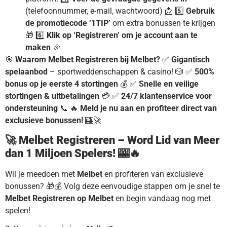
(telefoonnummer, e-mail, wachtwoord) 📩 5️⃣
Gebruik
de promotiecode ‘1TIP’
om extra bonussen te krijgen
🎁 6️⃣
Klik op ‘Registreren’ om je account aan te
maken
🎉
🎯
Waarom Melbet Registreren bij Melbet?
✅
Gigantisch
spelaanbod
– sportweddenschappen & casino! 🎲 ✅
500%
bonus op je eerste 4 stortingen
💰 ✅
Snelle en veilige
stortingen & uitbetalingen
💳 ✅
24/7 klantenservice voor
ondersteuning
📞 🔥
Meld je nu aan en profiteer direct van
exclusieve bonussen!
🎰🚀
🚀
Melbet Registreren – Word Lid van Meer
dan 1 Miljoen Spelers!
🎰🔥
Wil je meedoen met
Melbet
en profiteren van exclusieve
bonussen? 🎁💰 Volg deze eenvoudige stappen om je snel te
Melbet Registreren op Melbet
en begin vandaag nog met
spelen!