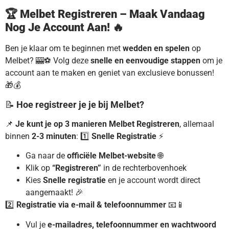
🏆
Melbet Registreren – Maak Vandaag
Nog Je Account Aan!
🔥
Ben je klaar om te beginnen met
wedden en spelen
op
Melbet? 🎰⚽ Volg deze
snelle en eenvoudige stappen
om je
account aan te maken en geniet van exclusieve bonussen!
🎁💰
📝
Hoe registreer je je bij Melbet?
📌
Je kunt je op 3 manieren Melbet Registreren
, allemaal
binnen
2-3 minuten
: 1️⃣
Snelle Registratie
⚡
Ga naar de
officiële Melbet-website
🌐
Klik op
“Registreren”
in de rechterbovenhoek
Kies
Snelle registratie
en je account wordt direct
aangemaakt! 🎉
2️⃣
Registratie via e-mail & telefoonnummer
📧📱
Vul je
e-mailadres, telefoonnummer en wachtwoord