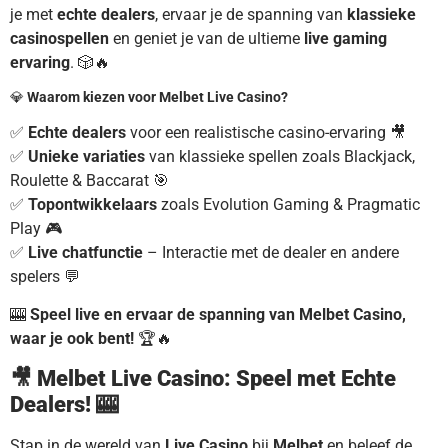
je met
echte dealers
, ervaar je de spanning van
klassieke
casinospellen
en geniet je van de ultieme
live gaming
ervaring
. 🎲🔥
💎
Waarom kiezen voor Melbet Live Casino?
✅
Echte dealers
voor een realistische casino-ervaring 🎥
✅
Unieke variaties
van klassieke spellen zoals Blackjack,
Roulette & Baccarat 🎯
✅
Topontwikkelaars
zoals Evolution Gaming & Pragmatic
Play 🎮
✅
Live chatfunctie
– Interactie met de dealer en andere
spelers 💬
🎰
Speel live en ervaar de spanning van Melbet Casino,
waar je ook bent!
🏆🔥
🎥
Melbet Live Casino: Speel met Echte
Dealers!
🎰
Stap in de wereld van
Live Casino
bij
Melbet
en beleef de