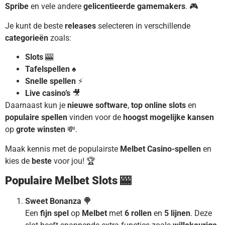
Spribe
en vele andere
gelicentieerde gamemakers
. 🎮
Je kunt de beste
releases
selecteren in verschillende
categorieën
zoals:
Slots
🎰
Tafelspellen
♠️
Snelle spellen
⚡
Live casino’s
🎥
Daarnaast kun je
nieuwe software
,
top online slots
en
populaire spellen
vinden voor de
hoogst mogelijke kansen
op
grote winsten
💸.
Maak kennis met de populairste
Melbet Casino-spellen
en
kies de
beste
voor jou! 🏆
Populaire Melbet Slots 🎰
Sweet Bonanza 🍭
Een
fijn spel
op
Melbet
met
6 rollen
en
5 lijnen
. Deze