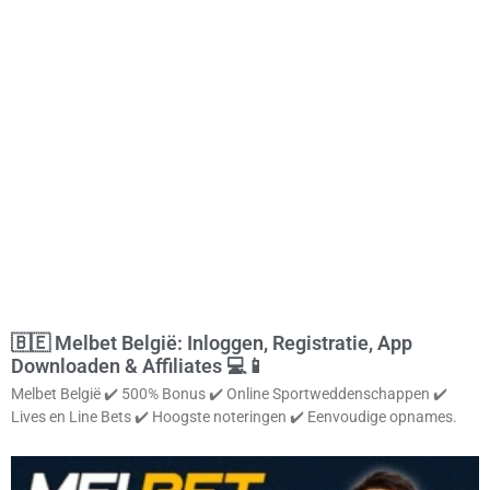
🇧🇪 Melbet België: Inloggen, Registratie, App
Downloaden & Affiliates 💻📱
Melbet België ✔️ 500% Bonus ✔️ Online Sportweddenschappen ✔️
Lives en Line Bets ✔️ Hoogste noteringen ✔️ Eenvoudige opnames.