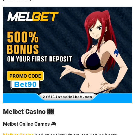
Melbet Casino 🎰
Melbet Online Games 🎮