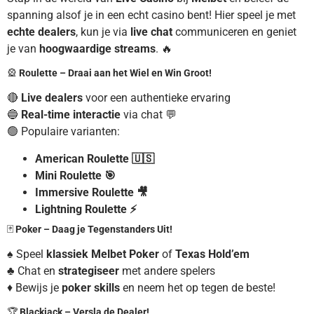
spanning alsof je in een echt casino bent! Hier speel je met
echte dealers
, kun je via
live chat
communiceren en geniet
je van
hoogwaardige streams
. 🔥
🎡
Roulette – Draai aan het Wiel en Win Groot!
🔴
Live dealers
voor een authentieke ervaring
🔵
Real-time interactie
via chat 💬
🟢 Populaire varianten:
American Roulette 🇺🇸
Mini Roulette 🎯
Immersive Roulette 🎥
Lightning Roulette ⚡
🃏
Poker – Daag je Tegenstanders Uit!
♠ Speel
klassiek Melbet Poker
of
Texas Hold’em
♣ Chat en
strategiseer
met andere spelers
♦ Bewijs je
poker skills
en neem het op tegen de beste!
🏆
Blackjack – Versla de Dealer!