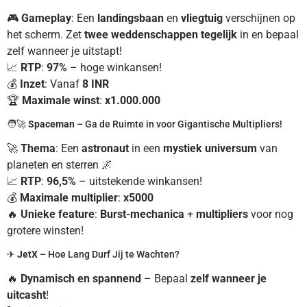
🎮
Gameplay
: Een
landingsbaan
en
vliegtuig
verschijnen op
het scherm. Zet
twee weddenschappen tegelijk
in en bepaal
zelf wanneer je uitstapt!
📈
RTP
:
97%
– hoge winkansen!
💰
Inzet
: Vanaf
8 INR
🏆
Maximale winst
:
x1.000.000
🧑‍🚀
Spaceman
– Ga de Ruimte in voor Gigantische Multipliers!
🚀
Thema
: Een
astronaut
in een
mystiek universum
van
planeten en sterren 🌌
📈
RTP
:
96,5%
– uitstekende winkansen!
💰
Maximale multiplier
:
x5000
🔥
Unieke feature
:
Burst-mechanica
+
multipliers
voor nog
grotere winsten!
✈
JetX
– Hoe Lang Durf Jij te Wachten?
🔥
Dynamisch en spannend
– Bepaal
zelf wanneer je
uitcasht
!