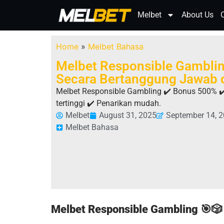
Melbet
About Us
Home
»
Melbet Bahasa
Melbet Responsible Gamblin
Secara Bertanggung Jawab d
Melbet Responsible Gambling ✔️ Bonus 500% ✔️
tertinggi ✔️ Penarikan mudah.
Melbet
August 31, 2025
September 14, 
Melbet Bahasa
Melbet Responsible Gambling 🎯🎲