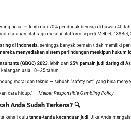
ang besar — lebih dari 70% penduduk berusia di bawah 40 tahu
da taruhan olahraga melalui platform seperti Melbet, 188Bet, 
aring di Indonesia
, sehingga banyak pemain tidak memiliki pe
mereka menyediakan sistem perlindungan meskipun hukum lo
onsultants (GBGC) 2023
, lebih dari
25% pemain judi daring di A
di kalangan usia 18–25 tahun.
indung moral dan teknis — sebuah “safety net” yang bisa meny
kan cara hidup.” —
Melbet Responsible Gambling Policy
kah Anda Sudah Terkena? 🔍
ta kenali dulu
tanda-tanda kecanduan judi
. Jika Anda mengala