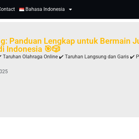
Contact
Bahasa Indonesia
g: Panduan Lengkap untuk Bermain J
i Indonesia 🎯🎲
 Taruhan Olahraga Online ✔️ Taruhan Langsung dan Garis ✔️ 
2025