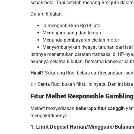
sepak bola. Tapi setelah menang Rp2 juta dalam
Dalam 6 bulan:
Ia menghabiskan Rp18 juta
Meminjam uang dari teman
Menunda pembayaran cicilan motor
Menyembunyikan riwayat taruhan dari istri
Istrinya menemukan catatan transaksi di HP-nya.
akunnya selama 6 bulan. Bersama konselor, ia b
Hasil?
Sekarang Rudi bebas dari kecanduan, suda
👉 Cerita Rudi bukan fiksi. Ini nyata. Dan ini bi
Fitur Melbet Responsible Gambling
Melbet menyediakan
beberapa fitur canggih
yang
mengaktifkannya:
1.
Limit Deposit Harian/Mingguan/Bulanan