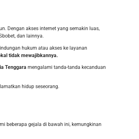
n. Dengan akses internet yang semakin luas,
Sbobet, dan lainnya.
rlindungan hukum atau akses ke layanan
kal tidak mewajibkannya.
sia Tenggara
mengalami tanda-tanda kecanduan
elamatkan hidup seseorang.
mi beberapa gejala di bawah ini, kemungkinan