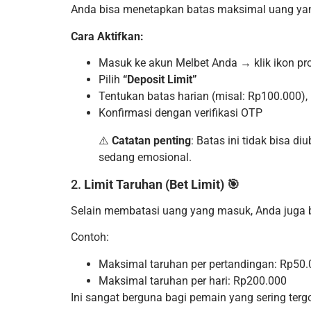
Anda bisa menetapkan batas maksimal uang yang
Cara Aktifkan:
Masuk ke akun Melbet Anda → klik ikon pro
Pilih
“Deposit Limit”
Tentukan batas harian (misal: Rp100.000)
Konfirmasi dengan verifikasi OTP
⚠️
Catatan penting
: Batas ini tidak bisa 
sedang emosional.
2.
Limit Taruhan (Bet Limit) 🎯
Selain membatasi uang yang masuk, Anda juga b
Contoh:
Maksimal taruhan per pertandingan: Rp50
Maksimal taruhan per hari: Rp200.000
Ini sangat berguna bagi pemain yang sering tergo