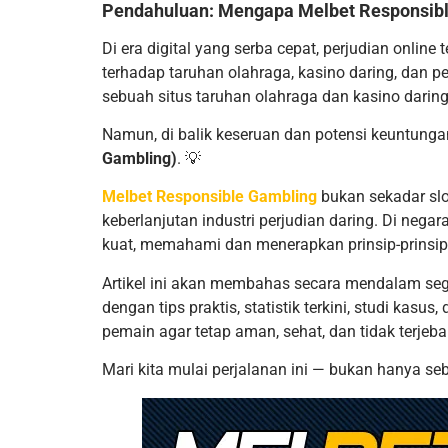
Pendahuluan: Mengapa Melbet Responsibl
Di era digital yang serba cepat, perjudian onlin
terhadap taruhan olahraga, kasino daring, dan 
sebuah situs taruhan olahraga dan kasino dar
Namun, di balik keseruan dan potensi keuntungan
Gambling)
. 💡
Melbet Responsible Gambling
bukan sekadar slo
keberlanjutan industri perjudian daring. Di nega
kuat, memahami dan menerapkan prinsip-prinsip 
Artikel ini akan membahas secara mendalam seg
dengan tips praktis, statistik terkini, studi k
pemain agar tetap aman, sehat, dan tidak terj
Mari kita mulai perjalanan ini — bukan hanya se