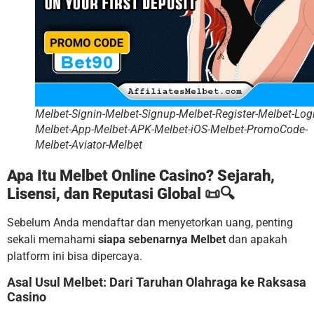
Melbet-Signin-Melbet-Signup-Melbet-Register-Melbet-Log
Melbet-App-Melbet-APK-Melbet-iOS-Melbet-PromoCode-
Melbet-Aviator-Melbet
Apa Itu Melbet Online Casino? Sejarah,
Lisensi, dan Reputasi Global 📜🔍
Sebelum Anda mendaftar dan menyetorkan uang, penting
sekali memahami
siapa sebenarnya Melbet
dan apakah
platform ini bisa dipercaya.
Asal Usul Melbet: Dari Taruhan Olahraga ke Raksasa
Casino