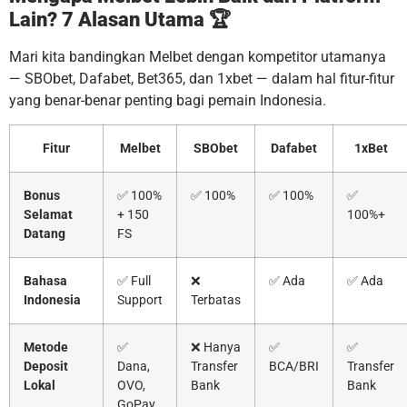
Lain? 7 Alasan Utama 🏆
Mari kita bandingkan Melbet dengan kompetitor utamanya
— SBObet, Dafabet, Bet365, dan 1xbet — dalam hal fitur-fitur
yang benar-benar penting bagi pemain Indonesia.
Fitur
Melbet
SBObet
Dafabet
1xBet
Bonus
✅ 100%
✅ 100%
✅ 100%
✅
Selamat
+ 150
100%+
Datang
FS
Bahasa
✅ Full
❌
✅ Ada
✅ Ada
Indonesia
Support
Terbatas
Metode
✅
❌ Hanya
✅
✅
Deposit
Dana,
Transfer
BCA/BRI
Transfer
Lokal
OVO,
Bank
Bank
GoPay,