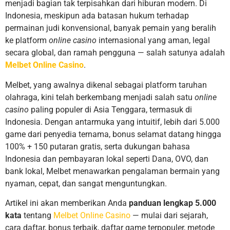
menjadi bagian tak terpisahkan dari hiburan modern. Di
Indonesia, meskipun ada batasan hukum terhadap
permainan judi konvensional, banyak pemain yang beralih
ke platform
online casino
internasional yang aman, legal
secara global, dan ramah pengguna — salah satunya adalah
Melbet Online Casino
.
Melbet, yang awalnya dikenal sebagai platform taruhan
olahraga, kini telah berkembang menjadi salah satu
online
casino
paling populer di Asia Tenggara, termasuk di
Indonesia. Dengan antarmuka yang intuitif, lebih dari 5.000
game dari penyedia ternama, bonus selamat datang hingga
100% + 150 putaran gratis, serta dukungan bahasa
Indonesia dan pembayaran lokal seperti Dana, OVO, dan
bank lokal, Melbet menawarkan pengalaman bermain yang
nyaman, cepat, dan sangat menguntungkan.
Artikel ini akan memberikan Anda
panduan lengkap 5.000
kata
tentang
Melbet Online Casino
— mulai dari sejarah,
cara daftar, bonus terbaik, daftar game terpopuler, metode