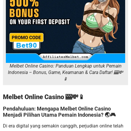
Melbet Online Casino: Panduan Lengkap untuk Pemain
Indonesia – Bonus, Game, Keamanan & Cara Daftar! 🎰💸
📱
Melbet Online Casino 🎰💸📱
Pendahuluan: Mengapa Melbet Online Casino
Menjadi Pilihan Utama Pemain Indonesia? 🌏🎮
Di era digital yang semakin canggih, perjudian online telah