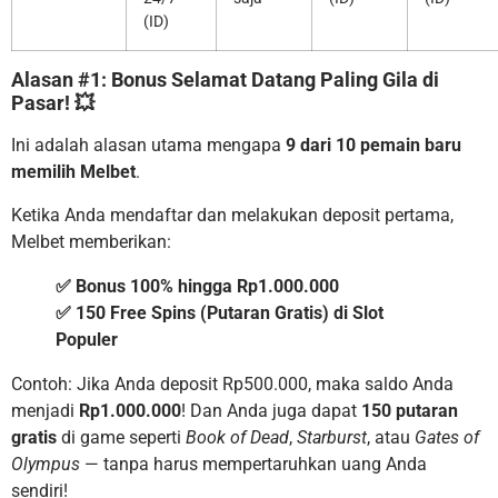
(ID)
Alasan #1: Bonus Selamat Datang Paling Gila di
Pasar! 💥
Ini adalah alasan utama mengapa
9 dari 10 pemain baru
memilih Melbet
.
Ketika Anda mendaftar dan melakukan deposit pertama,
Melbet memberikan:
✅ Bonus 100% hingga Rp1.000.000
✅ 150 Free Spins (Putaran Gratis) di Slot
Populer
Contoh: Jika Anda deposit Rp500.000, maka saldo Anda
menjadi
Rp1.000.000
! Dan Anda juga dapat
150 putaran
gratis
di game seperti
Book of Dead
,
Starburst
, atau
Gates of
Olympus
— tanpa harus mempertaruhkan uang Anda
sendiri!