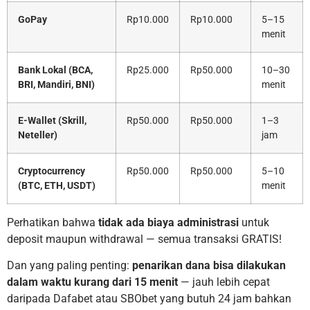
GoPay
Rp10.000
Rp10.000
5–15
menit
Bank Lokal (BCA,
Rp25.000
Rp50.000
10–30
BRI, Mandiri, BNI)
menit
E-Wallet (Skrill,
Rp50.000
Rp50.000
1–3
Neteller)
jam
Cryptocurrency
Rp50.000
Rp50.000
5–10
(BTC, ETH, USDT)
menit
Perhatikan bahwa
tidak ada biaya administrasi
untuk
deposit maupun withdrawal — semua transaksi GRATIS!
Dan yang paling penting:
penarikan dana bisa dilakukan
dalam waktu kurang dari 15 menit
— jauh lebih cepat
daripada Dafabet atau SBObet yang butuh 24 jam bahkan