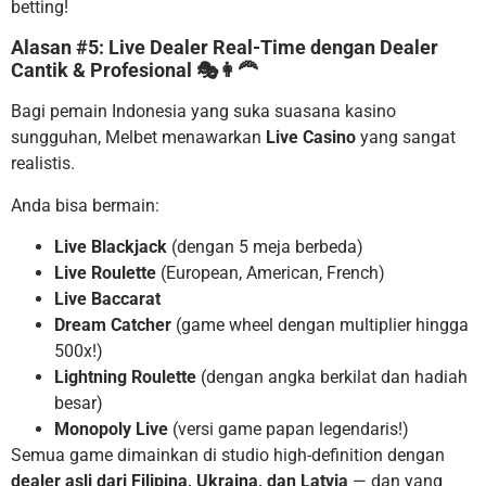
betting!
Alasan #5: Live Dealer Real-Time dengan Dealer
Cantik & Profesional 🎭👩‍🦰
Bagi pemain Indonesia yang suka suasana kasino
sungguhan, Melbet menawarkan
Live Casino
yang sangat
realistis.
Anda bisa bermain:
Live Blackjack
(dengan 5 meja berbeda)
Live Roulette
(European, American, French)
Live Baccarat
Dream Catcher
(game wheel dengan multiplier hingga
500x!)
Lightning Roulette
(dengan angka berkilat dan hadiah
besar)
Monopoly Live
(versi game papan legendaris!)
Semua game dimainkan di studio high-definition dengan
dealer asli dari Filipina, Ukraina, dan Latvia
— dan yang