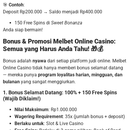
🎯
Contoh
:
Deposit Rp200.000 → Saldo menjadi Rp400.000
150 Free Spins di
Sweet Bonanza
Anda siap bermain!
Bonus & Promosi Melbet Online Casino:
Semua yang Harus Anda Tahu! 🎁💰
Bonus adalah
nyawa
dari setiap platform judi online. Melbet
Online Casino tidak hanya memberi bonus selamat datang
— mereka punya
program loyalitas harian, mingguan, dan
bulanan
yang sangat menggiurkan.
1. Bonus Selamat Datang: 100% + 150 Free Spins
(Wajib Diklaim!)
Nilai Maksimum
: Rp1.000.000
Wagering Requirement
: 35x (jumlah bonus + deposit)
Berlaku untuk
: Slot & Live Casino