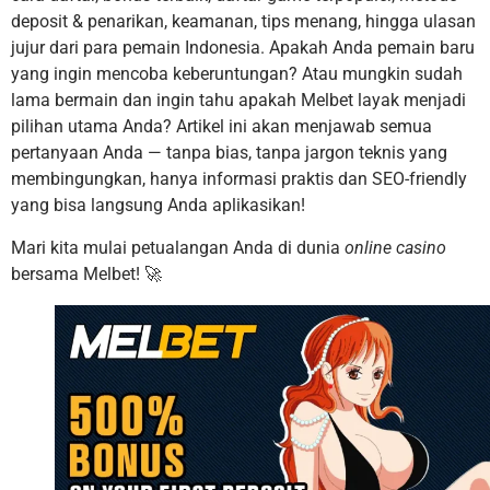
deposit & penarikan, keamanan, tips menang, hingga ulasan
jujur dari para pemain Indonesia. Apakah Anda pemain baru
yang ingin mencoba keberuntungan? Atau mungkin sudah
lama bermain dan ingin tahu apakah Melbet layak menjadi
pilihan utama Anda? Artikel ini akan menjawab semua
pertanyaan Anda — tanpa bias, tanpa jargon teknis yang
membingungkan, hanya informasi praktis dan SEO-friendly
yang bisa langsung Anda aplikasikan!
Mari kita mulai petualangan Anda di dunia
online casino
bersama Melbet! 🚀