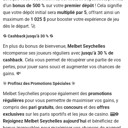
d’un
bonus de 500 %
sur votre
premier dépôt
! Cela signifie
que votre dépôt initial sera
multiplié par 5
, offrant ainsi un
maximum de
1 025 $
pour booster votre expérience de jeu
dès le départ. 🚀
🔁
Cashback jusqu’à 30 %
🔁
En plus du bonus de bienvenue,
Melbet Seychelles
récompense ses joueurs réguliers avec
jusqu’à 30 % de
cashback
. Cela vous permet de récupérer une partie de vos
pertes, pour jouer sans souci et augmenter vos chances de
gains. 💸
🎯
Profitez des Promotions Spéciales
🎯
Melbet Seychelles propose également des
promotions
régulières
pour vous permettre de maximiser vos gains, y
compris des
pari gratuits
, des
concours
et des
offres
exclusives
sur les paris sportifs et les jeux de casino. 🎰⚽
Rejoignez Melbet Seychelles aujourd’hui
et bénéficiez de
bonus incroyables pour maximiser vos chances de gagner!