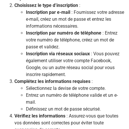
Choisissez le type d’inscription
:
Inscription par e-mail
: Fournissez votre adresse
e-mail, créez un mot de passe et entrez les
informations nécessaires.
Inscription par numéro de téléphone
: Entrez
votre numéro de téléphone, créez un mot de
passe et validez.
Inscription via réseaux sociaux
: Vous pouvez
également utiliser votre compte Facebook,
Google, ou un autre réseau social pour vous
inscrire rapidement.
Complétez les informations requises
:
Sélectionnez la devise de votre compte.
Entrez un numéro de téléphone valide et un e-
mail.
Définissez un mot de passe sécurisé.
Vérifiez les informations
: Assurez-vous que toutes
vos données sont correctes pour éviter toute