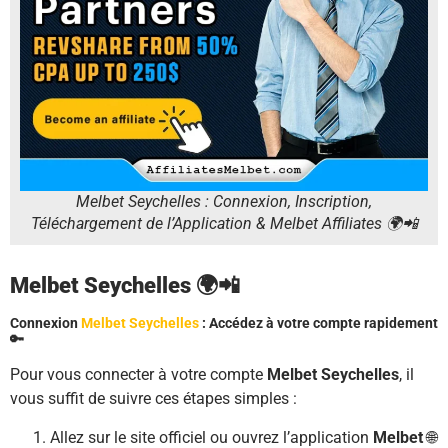
Melbet Seychelles : Connexion, Inscription,
Téléchargement de l’Application & Melbet Affiliates 🌍📲
Melbet Seychelles 🌍📲
Connexion
Melbet Seychelles
: Accédez à votre compte rapidement
🔑
Pour vous connecter à votre compte
Melbet Seychelles
, il
vous suffit de suivre ces étapes simples :
Allez sur le site officiel ou ouvrez l’application
Melbet
🌐