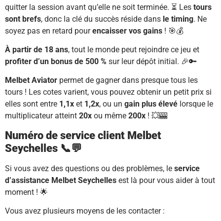
quitter la session avant qu’elle ne soit terminée. ⏳ Les
tours
sont brefs
, donc la clé du succès réside dans
le timing
. Ne
soyez pas en retard pour
encaisser vos gains
! 🎯💰
À partir de 18 ans
, tout le monde peut rejoindre ce jeu et
profiter d’un bonus de 500 %
sur leur dépôt initial. 🎉🔑
Melbet Aviator
permet de gagner dans presque tous les
tours ! Les cotes varient, vous pouvez obtenir un petit prix si
elles sont entre
1,1x
et
1,2x
, ou un
gain plus élevé
lorsque le
multiplicateur atteint
20x
ou même
200x
! 💥🎰
Numéro de service client Melbet
Seychelles 📞💬
Si vous avez des questions ou des problèmes, le
service
d’assistance Melbet Seychelles
est là pour vous aider à tout
moment ! 🌟
Vous avez plusieurs moyens de les contacter :