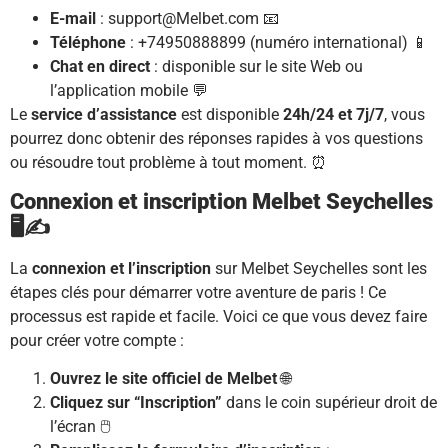
E-mail
: support@Melbet.com 📧
Téléphone
: +74950888899 (numéro international) 📱
Chat en direct
: disponible sur le site Web ou
l’application mobile 💬
Le
service d’assistance
est disponible
24h/24 et 7j/7
, vous
pourrez donc obtenir des réponses rapides à vos questions
ou résoudre tout problème à tout moment. ⏰
Connexion et inscription Melbet Seychelles
🖥️✍️
La
connexion et l’inscription
sur Melbet Seychelles sont les
étapes clés pour démarrer votre aventure de paris ! Ce
processus est rapide et facile. Voici ce que vous devez faire
pour créer votre compte :
Ouvrez le site officiel de Melbet
🌐
Cliquez sur “Inscription”
dans le coin supérieur droit de
l’écran 🖱️