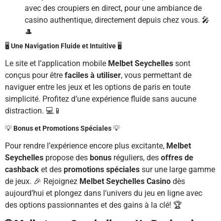
avec des croupiers en direct, pour une ambiance de
casino authentique, directement depuis chez vous. 🎤
🎩
🖥️
Une Navigation Fluide et Intuitive
🖥️
Le site et l’application mobile
Melbet Seychelles
sont
conçus pour être
faciles à utiliser
, vous permettant de
naviguer entre les jeux et les options de paris en toute
simplicité. Profitez d’une expérience fluide sans aucune
distraction. 💻📱
💡
Bonus et Promotions Spéciales
💡
Pour rendre l’expérience encore plus excitante,
Melbet
Seychelles
propose des
bonus
réguliers, des
offres de
cashback
et des
promotions spéciales
sur une large gamme
de jeux. 🎉 Rejoignez
Melbet Seychelles Casino
dès
aujourd’hui et plongez dans l’univers du jeu en ligne avec
des options passionnantes et des gains à la clé! 🏆