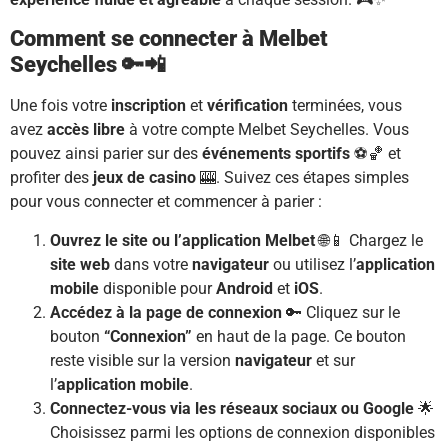
Comment se connecter à Melbet
Seychelles 🔑📲
Une fois votre
inscription
et
vérification
terminées, vous
avez
accès libre
à votre compte Melbet Seychelles. Vous
pouvez ainsi parier sur des
événements sportifs
⚽️🏀 et
profiter des
jeux de casino
🎰. Suivez ces étapes simples
pour vous connecter et commencer à parier :
Ouvrez le site ou l’application Melbet
🌐📱 Chargez le
site web
dans votre
navigateur
ou utilisez l’
application
mobile
disponible pour
Android
et
iOS
.
Accédez à la page de connexion
🔑 Cliquez sur le
bouton
“Connexion”
en haut de la page. Ce bouton
reste visible sur la version
navigateur
et sur
l’
application mobile
.
Connectez-vous via les réseaux sociaux ou Google
🌟
Choisissez parmi les options de connexion disponibles