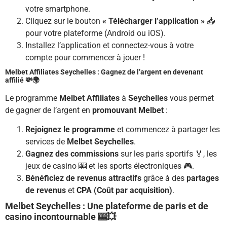
votre smartphone.
Cliquez sur le bouton
« Télécharger l’application »
📥
pour votre plateforme (Android ou iOS).
Installez l’application et connectez-vous à votre
compte pour commencer à jouer !
Melbet Affiliates Seychelles : Gagnez de l’argent en devenant
affilié 💸🌍
Le programme
Melbet Affiliates
à
Seychelles
vous permet
de gagner de l’argent en
promouvant Melbet
:
Rejoignez le programme
et commencez à partager les
services de
Melbet Seychelles
.
Gagnez des commissions
sur les paris sportifs 🏅, les
jeux de casino 🎰 et les sports électroniques 🎮.
Bénéficiez de revenus attractifs
grâce à des
partages
de revenus
et
CPA (Coût par acquisition)
.
Melbet Seychelles : Une plateforme de paris et de
casino incontournable 🎰💥