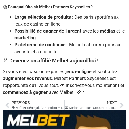
🚀
Pourquoi Choisir Melbet Partners Seychelles ?
Large sélection de produits
: Des paris sportifs aux
jeux de casino en ligne.
Possibilité de gagner de l’argent
avec les
médias
et le
marketing
.
Plateforme de confiance
: Melbet est connu pour sa
sécurité et sa fiabilité.
🏅
Devenez un affilié Melbet aujourd’hui
!
Si vous êtes passionné par les
jeux en ligne
et souhaitez
augmenter vos revenus
, Melbet Partners Seychelles est
l’opportunité qu’il vous faut. 🌟 Inscrivez-vous maintenant et
commencez à gagner
avec Melbet ! 🎯💵
PREVIOUS
NEXT
🌍 Melbet Sénégal: Connexion – Inscription – Téléchargement de l’application – Melbet Affiliates
🎰 Melbet Suisse : Connexion, Inscription & Téléchargement de l’App 📲