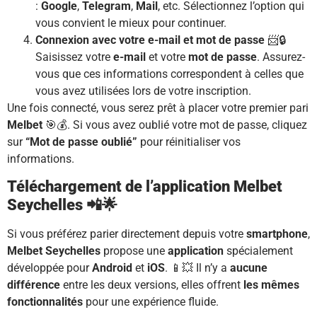
:
Google
,
Telegram
,
Mail
, etc. Sélectionnez l’option qui
vous convient le mieux pour continuer.
Connexion avec votre e-mail et mot de passe
📨🔒
Saisissez votre
e-mail
et votre
mot de passe
. Assurez-
vous que ces informations correspondent à celles que
vous avez utilisées lors de votre inscription.
Une fois connecté, vous serez prêt à placer votre premier pari
Melbet
🎯💰. Si vous avez oublié votre mot de passe, cliquez
sur
“Mot de passe oublié”
pour réinitialiser vos
informations.
Téléchargement de l’application Melbet
Seychelles 📲🌟
Si vous préférez parier directement depuis votre
smartphone
,
Melbet Seychelles
propose une
application
spécialement
développée pour
Android
et
iOS
. 📱💥 Il n’y a
aucune
différence
entre les deux versions, elles offrent
les mêmes
fonctionnalités
pour une expérience fluide.