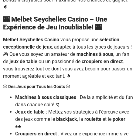
🌟
🎰
Melbet Seychelles Casino – Une
Expérience de Jeu Inoubliable!
🎰
Melbet Seychelles Casino
vous propose une
sélection
exceptionnelle de jeux
, adaptée à tous les types de joueurs !
🎮 Que vous soyez un amateur de
machines à sous
, un fan
de
jeux de table
ou un passionné de
croupiers en direct
,
vous trouverez tout ce dont vous avez besoin pour passer un
moment agréable et excitant. 🌟
🎲
Des Jeux pour Tous les Goûts
🎲
Machines à sous classiques
: De la simplicité et du fun
dans chaque spin! 🌀
Jeux de table
: Mettez vos stratégies à l’épreuve avec
des jeux comme le
blackjack
, la
roulette
et le
poker
.
♠️♣️
Croupiers en direct
: Vivez une expérience immersive