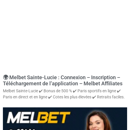
🌍 Melbet Sainte-Lucie : Connexion – Inscription –
Téléchargement de l’application – Melbet Affiliates
Melbet Sainte-Lucie ✔️ Bonus de 500 % ✔️ Paris sportifs en ligne ✔️
Paris en direct et en ligne ✔️ Cotes les plus élevées ✔️ Retraits faciles.