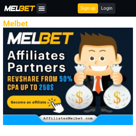
Sign up
Login
Melbet