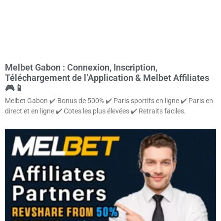
Melbet Gabon : Connexion, Inscription,
Téléchargement de l’Application & Melbet Affiliates
🎮📱
Melbet Gabon ✔️ Bonus de 500% ✔️ Paris sportifs en ligne ✔️ Paris en
direct et en ligne ✔️ Cotes les plus élevées ✔️ Retraits faciles.