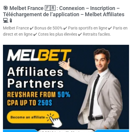
🎯 Melbet France 🇫🇷 : Connexion – Inscription –
Téléchargement de l’application – Melbet Affiliates
💻📱
Melbet France ✔️ Bonus de 500% ✔️ Paris sportifs en ligne ✔️ Paris en
direct et en ligne ✔️ Cotes les plus élevées ✔️ Retraits faciles.