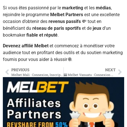
Si vous êtes passionné par le
marketing
et les
médias
,
rejoindre le programme
Melbet Partners
est une excellente
occasion d’obtenir des
revenus passifs
💸 tout en
bénéficiant du
réseau de paris sportifs
et de
jeux
d’un
bookmaker
fiable et réputé
.
Devenez affilié Melbet
et commencez à monétiser votre
audience tout en profitant des outils et du soutien marketing
fournis pour vous aider à réussir 🌐.
PREVIOUS
NEXT
Melbet Mali : Connexion, Inscription, Application et Affiliation 🎯
🎰 Melbet Vanuatu : Connexion 🔑 – Inscription ✍️ – Téléchargement 📲 – Programme d’affiliation 💰