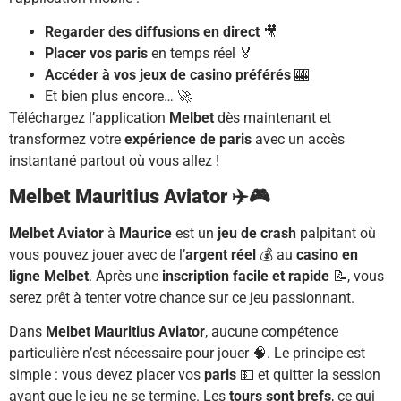
Regarder des diffusions en direct
🎥
Placer vos paris
en temps réel 🏅
Accéder à vos jeux de casino préférés
🎰
Et bien plus encore… 🚀
Téléchargez l’application
Melbet
dès maintenant et
transformez votre
expérience de paris
avec un accès
instantané partout où vous allez !
Melbet Mauritius Aviator
✈️🎮
Melbet Aviator
à
Maurice
est un
jeu de crash
palpitant où
vous pouvez jouer avec de l’
argent réel
💰 au
casino en
ligne Melbet
. Après une
inscription facile et rapide
📝, vous
serez prêt à tenter votre chance sur ce jeu passionnant.
Dans
Melbet Mauritius Aviator
, aucune compétence
particulière n’est nécessaire pour jouer 🧠. Le principe est
simple : vous devez placer vos
paris
💵 et quitter la session
avant que le jeu ne se termine. Les
tours sont brefs
, ce qui