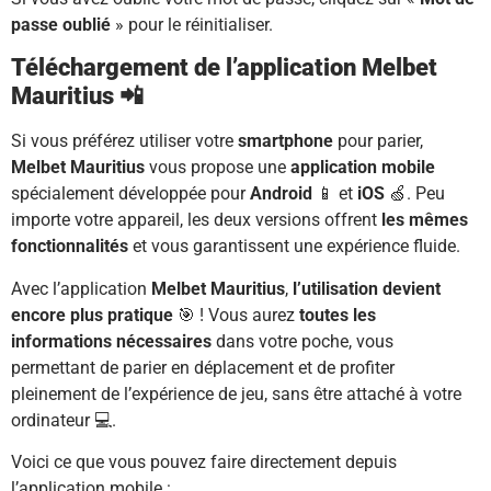
passe oublié
» pour le réinitialiser.
Téléchargement de l’application Melbet
Mauritius
📲
Si vous préférez utiliser votre
smartphone
pour parier,
Melbet Mauritius
vous propose une
application mobile
spécialement développée pour
Android
📱 et
iOS
🍏. Peu
importe votre appareil, les deux versions offrent
les mêmes
fonctionnalités
et vous garantissent une expérience fluide.
Avec l’application
Melbet Mauritius
,
l’utilisation devient
encore plus pratique
🎯 ! Vous aurez
toutes les
informations nécessaires
dans votre poche, vous
permettant de parier en déplacement et de profiter
pleinement de l’expérience de jeu, sans être attaché à votre
ordinateur 💻.
Voici ce que vous pouvez faire directement depuis
l’application mobile :