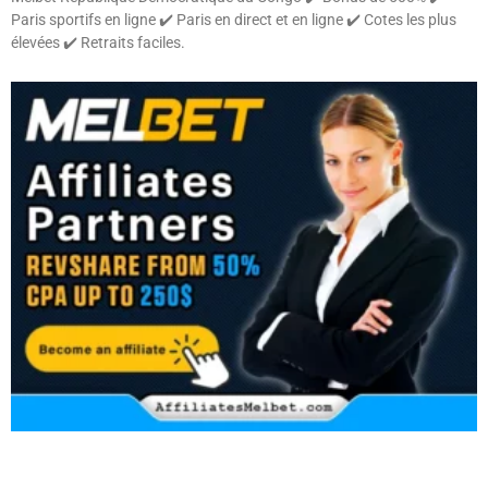
Paris sportifs en ligne ✔️ Paris en direct et en ligne ✔️ Cotes les plus
élevées ✔️ Retraits faciles.