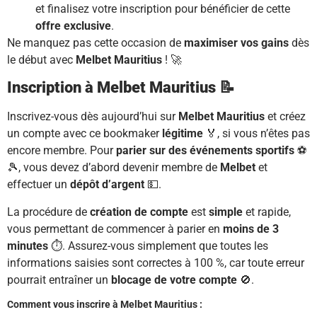
et finalisez votre inscription pour bénéficier de cette
offre exclusive
.
Ne manquez pas cette occasion de
maximiser vos gains
dès
le début avec
Melbet Mauritius
! 🚀
Inscription à Melbet Mauritius
📝
Inscrivez-vous dès aujourd’hui sur
Melbet Mauritius
et créez
un compte avec ce bookmaker
légitime
🏅, si vous n’êtes pas
encore membre. Pour
parier sur des événements sportifs
⚽
🎾, vous devez d’abord devenir membre de
Melbet
et
effectuer un
dépôt d’argent
💵.
La procédure de
création de compte
est
simple
et rapide,
vous permettant de commencer à parier en
moins de 3
minutes
⏱️. Assurez-vous simplement que toutes les
informations saisies sont correctes à 100 %, car toute erreur
pourrait entraîner un
blocage de votre compte
🚫.
Comment vous inscrire à Melbet Mauritius :