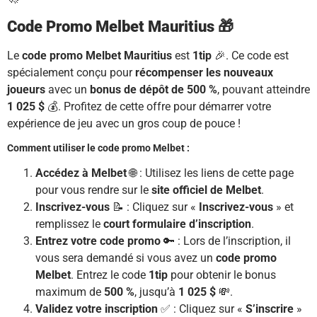
Code Promo Melbet Mauritius
🎁
Le
code promo Melbet Mauritius
est
1tip
🎉. Ce code est
spécialement conçu pour
récompenser les nouveaux
joueurs
avec un
bonus de dépôt de 500 %
, pouvant atteindre
1 025 $
💰. Profitez de cette offre pour démarrer votre
expérience de jeu avec un gros coup de pouce !
Comment utiliser le code promo Melbet :
Accédez à Melbet
🌐 : Utilisez les liens de cette page
pour vous rendre sur le
site officiel de Melbet
.
Inscrivez-vous
📝 : Cliquez sur «
Inscrivez-vous
» et
remplissez le
court formulaire d’inscription
.
Entrez votre code promo
🔑 : Lors de l’inscription, il
vous sera demandé si vous avez un
code promo
Melbet
. Entrez le code
1tip
pour obtenir le bonus
maximum de
500 %
, jusqu’à
1 025 $
💸.
Validez votre inscription
✅ : Cliquez sur «
S’inscrire
»