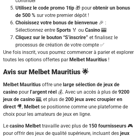
continuer
Utilisez le code promo 1tip
🎁 pour
obtenir un bonus
de 500 %
sur votre premier dépôt !
Choisissez votre bonus de bienvenue
🎉 :
Sélectionnez entre
Sports
🏅 ou
Casino
🎰
Cliquez sur le bouton “S’inscrire”
et finalisez le
processus de création de votre compte ✅
Une fois inscrit, vous pourrez commencer à parier et explorer
toutes les options offertes par
Melbet Mauritius
!
Avis sur Melbet Mauritius
🌟
Melbet Mauritius
offre une
large sélection de jeux de
casino
pour
l’argent réel
💰. Avec un accès à plus de
9200
jeux de casino
🎰, et plus de
200 jeux avec croupier en
direct
🎥,
Melbet
se positionne comme une plateforme de
choix pour les amateurs de jeux en ligne.
Le
casino Melbet
travaille avec plus de
150 fournisseurs
🎮
pour offrir des jeux de qualité supérieure, incluant des
jeux