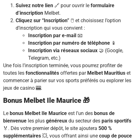
Suivez notre lien
🔗 pour ouvrir le
formulaire
d’inscription
Melbet.
Cliquez sur “Inscription”
🖱️ et choisissez l’option
d’inscription qui vous convient :
Inscription par e-mail
📧
Inscription par numéro de téléphone
📱
Inscription via réseaux sociaux
🤝 (Google,
Telegram, etc.)
Une fois l’inscription terminée, vous pourrez profiter de
toutes les
fonctionnalités
offertes par
Melbet Mauritius
et
commencer à parier sur vos sports préférés ou explorer les
jeux de casino 🎰.
Bonus Melbet Ile Maurice
🎁
Le
bonus Melbet Ile Maurice
est l’un des
bonus de
bienvenue
les plus
généreux
du secteur des
paris sportifs
🏅. Dès votre premier dépôt, le site ajoutera
500 %
supplémentaires
💥, vous offrant ainsi une
coup de pouce