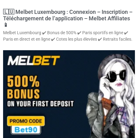
🇱🇺 Melbet Luxembourg : Connexion – Inscription –
Téléchargement de l’application – Melbet Affiliates
📱
Melbet Luxembourg ✔️ Bonus de 500% ✔️ Paris sportifs en ligne ✔️
Paris en direct et en ligne ✔️ Cotes les plus élevées ✔️ Retraits faciles.