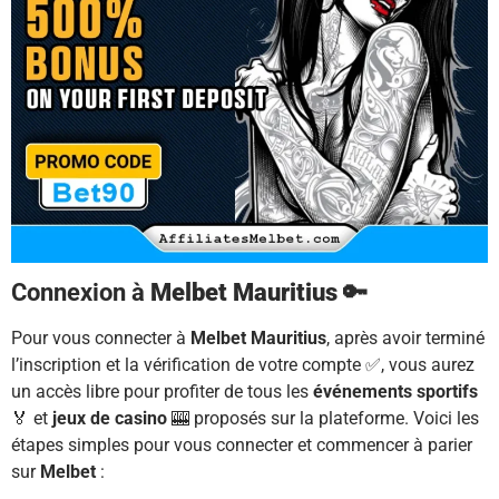
Connexion à
Melbet Mauritius
🔑
Pour vous connecter à
Melbet Mauritius
, après avoir terminé
l’inscription et la vérification de votre compte ✅, vous aurez
un accès libre pour profiter de tous les
événements sportifs
🏅 et
jeux de casino
🎰 proposés sur la plateforme. Voici les
étapes simples pour vous connecter et commencer à parier
sur
Melbet
: