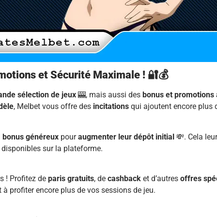
motions et Sécurité Maximale !
🔐💰
ande sélection de jeux
🎰, mais aussi des
bonus et promotions 
dèle
, Melbet vous offre des
incitations
qui ajoutent encore plus d
n
bonus généreux
pour
augmenter leur dépôt initial
💸. Cela leu
disponibles sur la plateforme.
s ! Profitez de
paris gratuits
, de
cashback
et d’autres
offres spé
 à profiter encore plus de vos sessions de jeu.