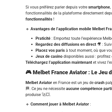
Si vous préférez parier depuis votre
smartphone
,
fonctionnalités de la plateforme directement depu
fonctionnalités
!
🔹
Avantages de l’application mobile Melbet Fr
Praticité
: Emportez toute l’expérience Melb
Regardez des diffusions en direct
🎥 : Sui
Placez vos paris
à tout moment, où que vou
Jeux de casino
disponibles aussi : profitez
Téléchargez l’application maintenant
et vivez l’
🎮
Melbet France Aviator : Le Jeu d
Melbet Aviator
en France est un jeu de
crash
palp
🏁. Ce jeu ne nécessite
aucune compétence parti
produise 🚀💥.
🔹
Comment jouer à Melbet Aviator
: