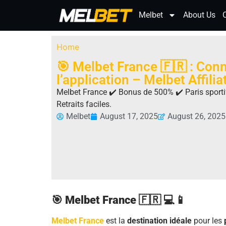
Melbet
About Us
Home
🎯 Melbet France 🇫🇷 : Con
l’application – Melbet Affilia
Melbet France ✔️ Bonus de 500% ✔️ Paris sportifs
Retraits faciles.
Melbet
August 17, 2025
August 26, 2025
🎯
Melbet France 🇫🇷
💻📱
Melbet France
est la
destination idéale
pour les