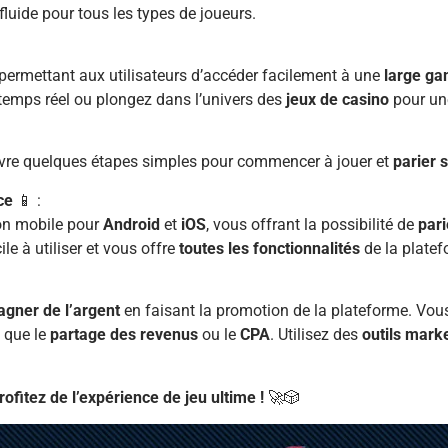
luide pour tous les types de joueurs.
 permettant aux utilisateurs d’accéder facilement à une
large ga
 temps réel ou plongez dans l’univers des
jeux de casino
pour une
suivre quelques étapes simples pour commencer à jouer et
parier 
ce
📱 :
on mobile pour
Android
et
iOS
, vous offrant la possibilité de
par
e à utiliser et vous offre
toutes les fonctionnalités
de la platef
agner de l’argent
en faisant la promotion de la plateforme. Vo
 que le
partage des revenus
ou le
CPA
. Utilisez des
outils mark
ofitez de l’expérience de jeu ultime !
🚀🎲