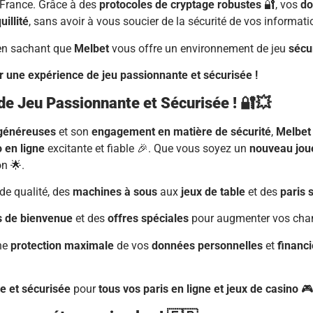
France. Grâce à des
protocoles de cryptage robustes
🔐, vos
do
uillité
, sans avoir à vous soucier de la sécurité de vos informati
 en sachant que
Melbet
vous offre un environnement de jeu
sécu
 une expérience de jeu passionnante et sécurisée !
de Jeu Passionnante et Sécurisée !
🔐💥
généreuses
et son
engagement en matière de sécurité
,
Melbet
 en ligne
excitante et fiable 🎉. Que vous soyez un
nouveau jou
n 🌟.
de qualité, des
machines à sous
aux
jeux de table
et des
paris 
 de bienvenue
et des
offres spéciales
pour augmenter vos chan
une
protection maximale
de vos
données personnelles
et
financ
 et sécurisée
pour
tous vos paris en ligne et jeux de casino
🎮