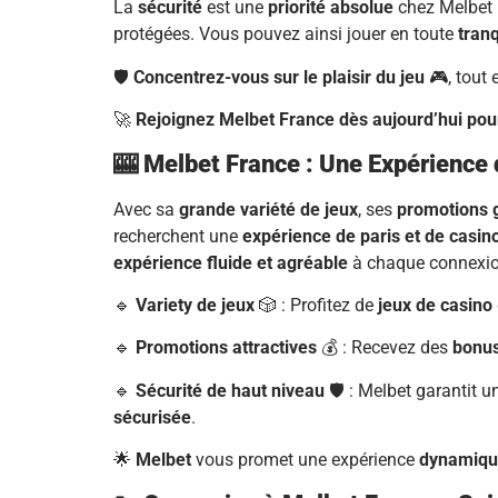
La
sécurité
est une
priorité absolue
chez Melbet 
protégées. Vous pouvez ainsi jouer en toute
tranq
🛡️
Concentrez-vous sur le plaisir du jeu
🎮, tout
🚀
Rejoignez Melbet France dès aujourd’hui pour
🎰
Melbet France : Une Expérience 
Avec sa
grande variété de jeux
, ses
promotions 
recherchent une
expérience de paris et de casino
expérience fluide et agréable
à chaque connexio
🔹
Variety de jeux
🎲 : Profitez de
jeux de casino
🔹
Promotions attractives
💰 : Recevez des
bonus
🔹
Sécurité de haut niveau
🛡️ : Melbet garantit 
sécurisée
.
🌟
Melbet
vous promet une expérience
dynamique