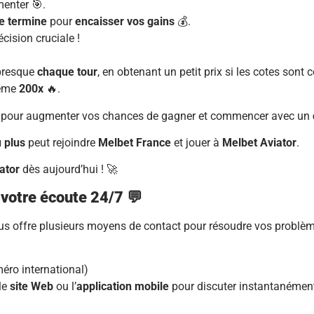
enter 🎯.
se termine
pour
encaisser vos gains
💰.
cision cruciale !
presque
chaque tour
, en obtenant un petit prix si les cotes sont
ême
200x
🔥.
pour augmenter vos chances de gagner et commencer avec un
 plus
peut rejoindre
Melbet France
et jouer à
Melbet Aviator
.
ator
dès aujourd’hui ! 🚀
 votre écoute 24/7
💬
s offre plusieurs moyens de contact pour résoudre vos problèm
ro international)
le
site Web
ou l’
application mobile
pour discuter instantanément