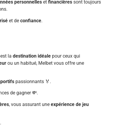
nnées personnelles
et
financières
sont toujours
ons.
risé
et de
confiance
.
est la
destination idéale
pour ceux qui
eur
ou un habitué, Melbet vous offre une
sportifs
passionnants 🏅.
ces de gagner 💸.
ières
, vous assurant une
expérience de jeu
.