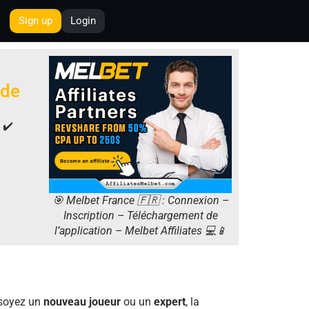
Sign up
Login
 de
 ✔️
🎯 Melbet France 🇫🇷 : Connexion –
Inscription – Téléchargement de
l’application – Melbet Affiliates 💻📱
 soyez un
nouveau joueur
ou un
expert
, la