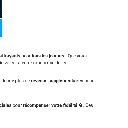
attrayants
pour
tous les joueurs
! Que vous
e valeur à votre expérience de jeu.
r donne plus de
revenus supplémentaires
pour
ciales
pour
récompenser votre fidélité
🔄. Ces