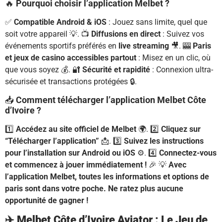
🔥
Pourquoi choisir l’application Melbet ?
✅
Compatible Android & iOS
: Jouez sans limite, quel que
soit votre appareil 💡. 📺
Diffusions en direct
: Suivez vos
événements sportifs préférés en
live streaming
🎥. 🎰
Paris
et jeux de casino accessibles partout
: Misez en un clic, où
que vous soyez 💰. 🔐
Sécurité et rapidité
: Connexion ultra-
sécurisée et transactions protégées 🔒.
📥
Comment télécharger l’application Melbet Côte
d’Ivoire ?
1️⃣
Accédez au site officiel de Melbet
🌍. 2️⃣
Cliquez sur
“Télécharger l’application”
📩. 3️⃣
Suivez les instructions
pour l’installation sur Android ou iOS
⚙️. 4️⃣
Connectez-vous
et commencez à jouer immédiatement !
🎉 💡
Avec
l’application Melbet, toutes les informations et options de
paris sont dans votre poche. Ne ratez plus aucune
opportunité de gagner !
✈️
Melbet Côte d’Ivoire Aviator : Le Jeu de