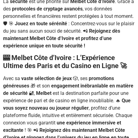
La
sécurité
est une priorité sur
Melbet Côte d’Ivoire
. Grâce à
des
protocoles de cryptage avancés
, vos données
personnelles et financières restent protégées à tout moment.
🛡️ 🎯
Jouez en toute sérénité
: Concentrez-vous sur le plaisir
du jeu sans aucun souci de sécurité. 📲
Rejoignez dès
maintenant Melbet Côte d’Ivoire et profitez d’une
expérience unique en toute sécurité !
🎰 Melbet Côte d’Ivoire : L’Expérience
Ultime des Paris et du Casino en Ligne 🚀
Avec sa
vaste sélection de jeux
🎲, ses
promotions
généreuses
🎁 et son
engagement inébranlable en matière
de sécurité
🔐,
Melbet
est la destination parfaite pour une
expérience de pari et de casino en ligne inoubliable. 🔥
Que
vous soyez nouveau ou joueur régulier
, profitez d’une
plateforme fluide, intuitive et entièrement sécurisée. Chaque
connexion vous garantit
une expérience immersive et
excitante
! 🎯 📲
Rejoignez dès maintenant Melbet Côte
d’Ivoire et plongez dans l’univers du jeu en ligne en toute