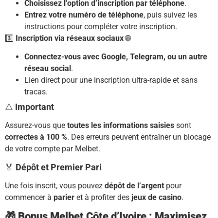
Choisissez l’option d’inscription par téléphone
.
Entrez votre numéro de téléphone
, puis suivez les
instructions pour compléter votre inscription.
3️⃣
Inscription via réseaux sociaux
🌐
Connectez-vous avec Google, Telegram, ou un autre
réseau social
.
Lien direct pour une inscription ultra-rapide et sans
tracas.
⚠️
Important
Assurez-vous que
toutes les informations saisies
sont
correctes à 100 %
. Des erreurs peuvent entraîner un blocage
de votre compte par Melbet.
🏅
Dépôt et Premier Pari
Une fois inscrit, vous pouvez
dépôt de l’argent
pour
commencer à
parier
et à profiter des
jeux de casino
.
🎁
Bonus Melbet Côte d’Ivoire : Maximisez