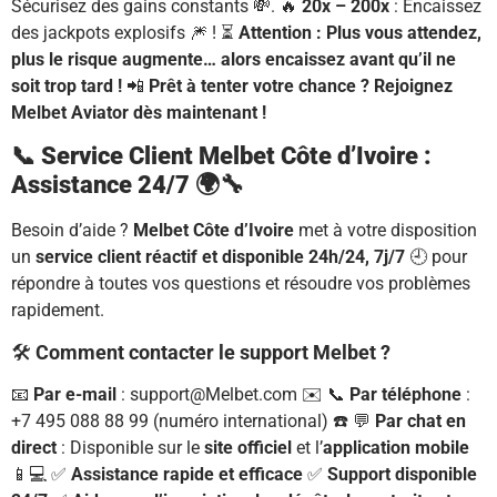
Sécurisez des gains constants 💸. 🔥
20x – 200x
: Encaissez
des jackpots explosifs 🎆 ! ⏳
Attention : Plus vous attendez,
plus le risque augmente… alors encaissez avant qu’il ne
soit trop tard !
📲
Prêt à tenter votre chance ? Rejoignez
Melbet Aviator dès maintenant !
📞
Service Client Melbet Côte d’Ivoire :
Assistance 24/7
🌍🔧
Besoin d’aide ?
Melbet Côte d’Ivoire
met à votre disposition
un
service client réactif et disponible 24h/24, 7j/7
🕘 pour
répondre à toutes vos questions et résoudre vos problèmes
rapidement.
🛠️
Comment contacter le support Melbet ?
📧
Par e-mail
: support@Melbet.com ✉️ 📞
Par téléphone
:
+7 495 088 88 99 (numéro international) ☎️ 💬
Par chat en
direct
: Disponible sur le
site officiel
et l’
application mobile
📱💻 ✅
Assistance rapide et efficace
✅
Support disponible