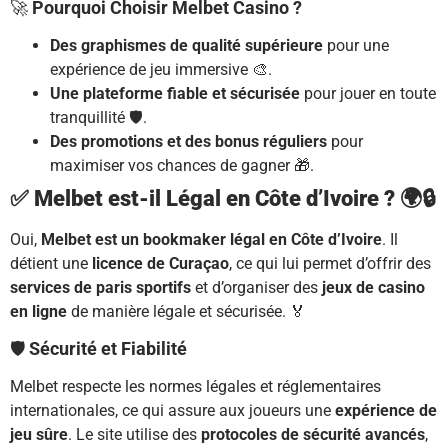
🚀
Pourquoi Choisir Melbet Casino ?
Des graphismes de qualité supérieure
pour une
expérience de jeu immersive 🎨.
Une plateforme fiable et sécurisée
pour jouer en toute
tranquillité 🛡️.
Des promotions et des bonus réguliers
pour
maximiser vos chances de gagner 🎁.
✅
Melbet est-il Légal en Côte d’Ivoire ?
🌍🔒
Oui,
Melbet est un bookmaker légal en Côte d’Ivoire
. Il
détient une
licence de Curaçao
, ce qui lui permet d’offrir des
services de paris sportifs
et d’organiser des
jeux de casino
en ligne
de manière légale et sécurisée. 🏅
🛡️
Sécurité et Fiabilité
Melbet respecte les normes légales et réglementaires
internationales, ce qui assure aux joueurs une
expérience de
jeu sûre
. Le site utilise des
protocoles de sécurité avancés
,