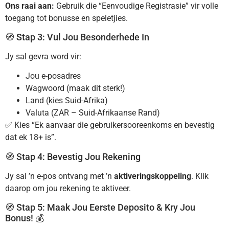
Ons raai aan:
Gebruik die “Eenvoudige Registrasie” vir volle
toegang tot bonusse en speletjies.
🧭 Stap 3: Vul Jou Besonderhede In
Jy sal gevra word vir:
Jou e-posadres
Wagwoord (maak dit sterk!)
Land (kies Suid-Afrika)
Valuta (ZAR – Suid-Afrikaanse Rand)
✅ Kies “Ek aanvaar die gebruikersooreenkoms en bevestig
dat ek 18+ is”.
🧭 Stap 4: Bevestig Jou Rekening
Jy sal ’n e-pos ontvang met ’n
aktiveringskoppeling
. Klik
daarop om jou rekening te aktiveer.
🧭 Stap 5: Maak Jou Eerste Deposito & Kry Jou
Bonus! 💰