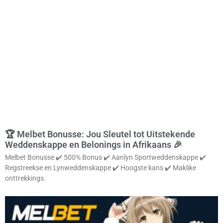
🏆 Melbet Bonusse: Jou Sleutel tot Uitstekende
Weddenskappe en Belonings in Afrikaans 🎉
Melbet Bonusse ✔️ 500% Bonus ✔️ Aanlyn Sportweddenskappe ✔️
Regstreekse en Lynweddenskappe ✔️ Hoogste kans ✔️ Maklike
onttrekkings.