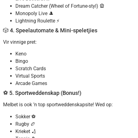
Dream Catcher (Wheel of Fortune-styl) 🎡
Monopoly Live 🎩
Lightning Roulette ⚡
🎲 4. Speelautomate & Mini-speletjies
Vir vinnige pret:
Keno
Bingo
Scratch Cards
Virtual Sports
Arcade Games
⚽ 5. Sportweddenskap (Bonus!)
Melbet is ook ’n top sportweddenskapsite! Wed op:
Sokker ⚽
Rugby 🏉
Krieket 🏏