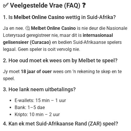
✅ Veelgestelde Vrae (FAQ) ❓
1. Is
Melbet Online Casino
wettig in Suid-Afrika?
Ja en nee. 🤔
Melbet Online Casino
is nie deur die Nasionale
Loteryraad geregistreer nie, maar dit is
internasionaal
gelisensieer (Curacao)
en bedien Suid-Afrikaanse spelers
legaal. Geen speler is ooit vervolg nie.
2. Hoe oud moet ek wees om by Melbet te speel?
Jy moet
18 jaar of ouer
wees om ’n rekening te skep en te
speel.
3. Hoe lank neem uitbetalings?
E-wallets: 15 min – 1 uur
Bank: 1–5 dae
Kripto: 10 min – 2 uur
4. Kan ek met Suid-Afrikaanse Rand (ZAR) speel?