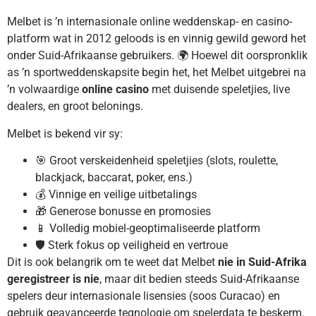
Melbet is ’n internasionale online weddenskap- en casino-
platform wat in 2012 geloods is en vinnig gewild geword het
onder Suid-Afrikaanse gebruikers. 🌍 Hoewel dit oorspronklik
as ’n sportweddenskapsite begin het, het Melbet uitgebrei na
’n volwaardige
online casino
met duisende speletjies, live
dealers, en groot belonings.
Melbet is bekend vir sy:
🎯 Groot verskeidenheid speletjies (slots, roulette,
blackjack, baccarat, poker, ens.)
💰 Vinnige en veilige uitbetalings
🎁 Generose bonusse en promosies
📱 Volledig mobiel-geoptimaliseerde platform
🛡️ Sterk fokus op veiligheid en vertroue
Dit is ook belangrik om te weet dat Melbet
nie in Suid-Afrika
geregistreer is nie
, maar dit bedien steeds Suid-Afrikaanse
spelers deur internasionale lisensies (soos Curacao) en
gebruik geavanceerde tegnologie om spelerdata te beskerm.