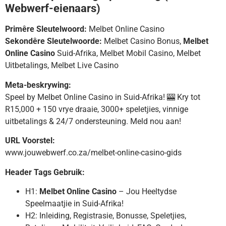
Webwerf-eienaars)
Primêre Sleutelwoord:
Melbet Online Casino
Sekondêre Sleutelwoorde:
Melbet Casino Bonus,
Melbet
Online Casino
Suid-Afrika, Melbet Mobil Casino, Melbet
Uitbetalings, Melbet Live Casino
Meta-beskrywing:
Speel by Melbet Online Casino in Suid-Afrika! 🎰 Kry tot
R15,000 + 150 vrye draaie, 3000+ speletjies, vinnige
uitbetalings & 24/7 ondersteuning. Meld nou aan!
URL Voorstel:
www.jouwebwerf.co.za/melbet-online-casino-gids
Header Tags Gebruik:
H1:
Melbet Online Casino
– Jou Heeltydse
Speelmaatjie in Suid-Afrika!
H2: Inleiding, Registrasie, Bonusse, Speletjies,