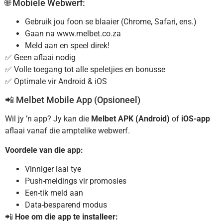
🌐 Mobiele Webwerf:
Gebruik jou foon se blaaier (Chrome, Safari, ens.)
Gaan na www.melbet.co.za
Meld aan en speel direk!
✅ Geen aflaai nodig
✅ Volle toegang tot alle speletjies en bonusse
✅ Optimale vir Android & iOS
📲 Melbet Mobile App (Opsioneel)
Wil jy ’n app? Jy kan die
Melbet APK (Android)
of
iOS-app
aflaai vanaf die amptelike webwerf.
Voordele van die app:
Vinniger laai tye
Push-meldings vir promosies
Een-tik meld aan
Data-besparend modus
📲
Hoe om die app te installeer: