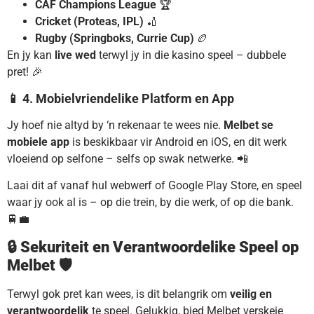
CAF Champions League
🏆
Cricket (Proteas, IPL)
🏏
Rugby (Springboks, Currie Cup)
🏉
En jy kan
live wed
terwyl jy in die kasino speel – dubbele
pret! 🎉
📱 4. Mobielvriendelike Platform en App
Jy hoef nie altyd by ‘n rekenaar te wees nie.
Melbet se
mobiele app
is beskikbaar vir Android en iOS, en dit werk
vloeiend op selfone – selfs op swak netwerke. 📲
Laai dit af vanaf hul webwerf of Google Play Store, en speel
waar jy ook al is – op die trein, by die werk, of op die bank.
🚆💼
🔒
Sekuriteit en Verantwoordelike Speel op
Melbet
🛡️
Terwyl gok pret kan wees, is dit belangrik om
veilig en
verantwoordelik
te speel. Gelukkig, bied Melbet verskeie