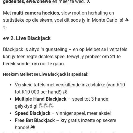
gedeeltes
,
ewe/onewe
en meer te wed. 🎯
Met
multi-camera hoekies
, slow-motion herhaling en
statistieke op die skerm, voel dit soos jy in Monte Carlo is! 🎩
✨
♠️♥️ 2. Live Blackjack
Blackjack is altyd ‘n gunsteling – en op Melbet se live tafels
kan jy teen regte dealers speel terwyl jy probeer om
21
te
bereik sonder om oor te gaan.
Hoekom Melbet se Live Blackjack is spesiaal:
Verskeie tafels met verskillende inzetvlakke (van R10
tot R10 000 per hand!) 💰
Multiple Hand Blackjack
– speel tot 3 hande
gelyktydig! 🖐️🖐️🖐️
Speed Blackjack
– vinniger speel, meer aksie!
Free Bet Blackjack
– kry gratis inzette op sekere
hande! 🎁