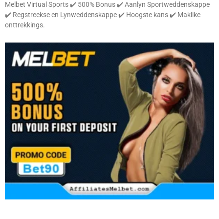
Melbet Virtual Sports ✔️ 500% Bonus ✔️ Aanlyn Sportweddenskappe
✔️ Regstreekse en Lynweddenskappe ✔️ Hoogste kans ✔️ Maklike
onttrekkings.