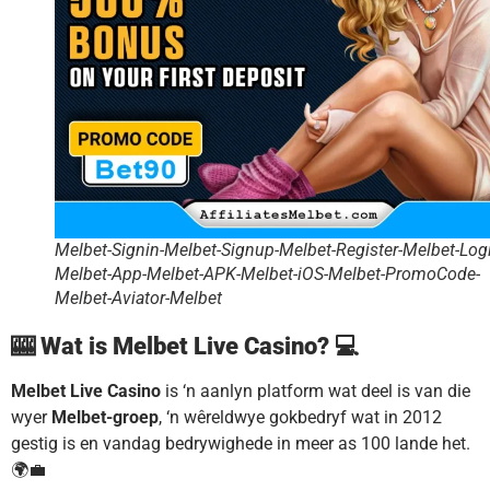
Melbet-Signin-Melbet-Signup-Melbet-Register-Melbet-Log
Melbet-App-Melbet-APK-Melbet-iOS-Melbet-PromoCode-
Melbet-Aviator-Melbet
🎰
Wat is Melbet Live Casino?
💻
Melbet Live Casino
is ‘n aanlyn platform wat deel is van die
wyer
Melbet-groep
, ‘n wêreldwye gokbedryf wat in 2012
gestig is en vandag bedrywighede in meer as 100 lande het.
🌍💼