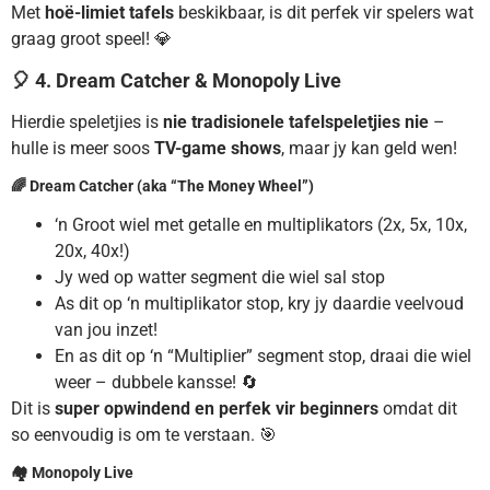
Met
hoë-limiet tafels
beskikbaar, is dit perfek vir spelers wat
graag groot speel! 💎
🎈 4. Dream Catcher & Monopoly Live
Hierdie speletjies is
nie tradisionele tafelspeletjies nie
–
hulle is meer soos
TV-game shows
, maar jy kan geld wen!
🌈 Dream Catcher (aka “The Money Wheel”)
‘n Groot wiel met getalle en multiplikators (2x, 5x, 10x,
20x, 40x!)
Jy wed op watter segment die wiel sal stop
As dit op ‘n multiplikator stop, kry jy daardie veelvoud
van jou inzet!
En as dit op ‘n “Multiplier” segment stop, draai die wiel
weer – dubbele kansse! 🔄
Dit is
super opwindend en perfek vir beginners
omdat dit
so eenvoudig is om te verstaan. 🎯
🏘️ Monopoly Live