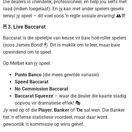
Die dealers is vriendelik, professioneel, en help jou selfs met
raad (indien toegelaat). En jy kan met ander spelers gesels
terwyl jy speel – dit voel soos ‘n regte sosiale ervaring! 👥💬
🃏 3. Live Baccarat
Baccarat is die speletjie van keuse vir baie hoë-roller spelers
(soos James Bond! 🕴️). Dit is maklik om te leer, maar baie
opwindend om te speel.
Op Melbet kan jy speel:
Punto Banco
(die mees gewilde variasie)
Speed Baccarat
No Commission Baccarat
Baccarat Squeeze
– waar die dealer die kaarte stadig
oopvou vir dramatiese effek! 🎭
Jy wed op of die
Player
,
Banker
of
Tie
sal wen. Die Banker
het ‘n effense statistiese voordeel, maar daar word
gewoonlik ‘n kommissie op wins gehef.