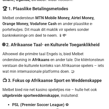
🏆 1. Plaaslike Betalingsmetodes
Melbet ondersteun
MTN Mobile Money, Airtel Money,
Orange Money, Vodafone Cash
en ander plaaslike e-
portefeuljes. Dit maak dit maklik vir spelers sonder
bankrekeninge om deel te neem. 📱💸
🌐 2. Afrikaanse Taal- en Kulturele Toeganklikheid
Alhoewel die primêre taal Engels is, bied Melbet
ondersteuning in
Afrikaans
en ander tale. Die kliëntonsteun
verstaan die kulturele konteks van Afrikaanse spelers – iets
wat min internasionale platforms doen. 🤝
📺 3. Fokus op Afrikaanse Sport en Weddenskappe
Melbet bied nie net kasino speletjies nie – hulle het ook
uitgebreide sportweddenskappe
, insluitend:
PSL (Premier Soccer League)
⚽