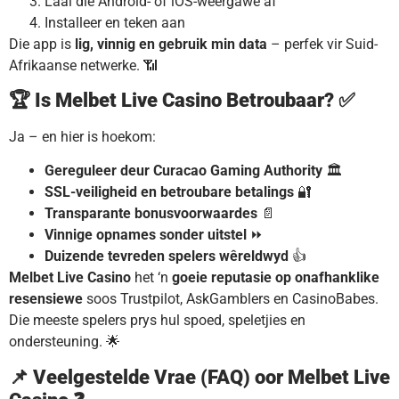
Laai die Android- of iOS-weergawe af
Installeer en teken aan
Die app is
lig, vinnig en gebruik min data
– perfek vir Suid-
Afrikaanse netwerke. 📶
🏆
Is Melbet Live Casino Betroubaar?
✅
Ja – en hier is hoekom:
Gereguleer deur Curacao Gaming Authority
🏛️
SSL-veiligheid en betroubare betalings
🔐
Transparante bonusvoorwaardes
📄
Vinnige opnames sonder uitstel
⏩
Duizende tevreden spelers wêreldwyd
👍
Melbet Live Casino
het ‘n
goeie reputasie op onafhanklike
resensiewe
soos Trustpilot, AskGamblers en CasinoBabes.
Die meeste spelers prys hul spoed, speletjies en
ondersteuning. 🌟
📌
Veelgestelde Vrae (FAQ) oor Melbet Live