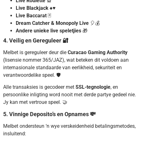
Live Roulette
🎡
Live Blackjack
♠️♥️
Live Baccarat
🃏
Dream Catcher & Monopoly Live
🎈💰
Andere unieke live speletjies
🎁
4. Veilig en Gereguleer 🔐
Melbet is gereguleer deur die
Curacao Gaming Authority
(lisensie nommer 365/JAZ), wat beteken dit voldoen aan
internasionale standaarde van eerlikheid, sekuriteit en
verantwoordelike speel. 🛡️
Alle transaksies is gecodeer met
SSL-tegnologie
, en
persoonlike inligting word nooit met derde partye gedeel nie.
Jy kan met vertroue speel. 🤝
5. Vinnige Deposito’s en Opnames 💸
Melbet ondersteun ‘n wye verskeidenheid betalingsmetodes,
insluitend: