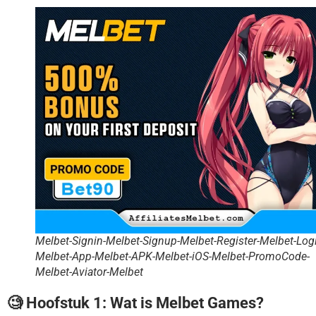
Melbet-Signin-Melbet-Signup-Melbet-Register-Melbet-Log
Melbet-App-Melbet-APK-Melbet-iOS-Melbet-PromoCode-
Melbet-Aviator-Melbet
🧐 Hoofstuk 1: Wat is Melbet Games?