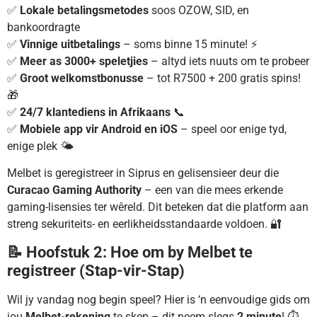
✅
Lokale betalingsmetodes
soos OZOW, SID, en
bankoordragte
✅
Vinnige uitbetalings
– soms binne 15 minute! ⚡
✅
Meer as 3000+ speletjies
– altyd iets nuuts om te probeer
✅
Groot welkomstbonusse
– tot R7500 + 200 gratis spins!
🎁
✅
24/7 klantediens in Afrikaans
📞
✅
Mobiele app vir Android en iOS
– speel oor enige tyd,
enige plek 🌤️
Melbet is geregistreer in Siprus en gelisensieer deur die
Curacao Gaming Authority
– een van die mees erkende
gaming-lisensies ter wêreld. Dit beteken dat die platform aan
streng sekuriteits- en eerlikheidsstandaarde voldoen. 🔐
📝 Hoofstuk 2: Hoe om by Melbet te
registreer (Stap-vir-Stap)
Wil jy vandag nog begin speel? Hier is ‘n eenvoudige gids om
jou
Melbet-rekening
te skep – dit neem slegs
2 minute
! ⏱️