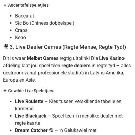
🔹 Ander tafelspeletjies
Baccarat
Sic Bo (Chinees dobbelspel)
Craps
Keno
🎥 3. Live Dealer Games (Regte Mense, Regte Tyd!)
Dit is waar
Melbet Games
regtig uitblink! Die
Live Kasino
-
afdeling laat jou speel teen
regte dealers
in regte tyd – alles
gestroom vanaf professionele studio’s in Latyns-Amerika,
Europa en Asië.
🌟 Gewilde Live Speletjies:
Live Roulette
– Kies tussen verskillende tabelle en
kameras
Live Blackjack
– Speel teen ‘n menslike dealer met
regte kaarte
Dream Catcher
🎡 – ‘n Gelukswiel met