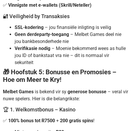
✅
Vinnigste met e-wallets (Skrill/Neteller)
🔐 Veiligheid by Transaksies
SSL-kodering
– jou finansiële inligting is veilig
Geen derdeparty-toegang
– Melbet Games deel nie
jou bankbesonderhede nie
Verifikasie nodig
– Moenie bekommerd wees as hulle
jou ID of bankstaat vra nie – dit is normaal vir
sekuriteit
🎁 Hoofstuk 5: Bonusse en Promosies –
Hoe om Meer te Kry!
Melbet Games
is bekend vir sy
generose bonusse
– veral vir
nuwe spelers. Hier is die belangrikste:
🏆 1. Welkomstbonus – Kasino
✅
100% bonus tot R7500
+
200 gratis spins
!