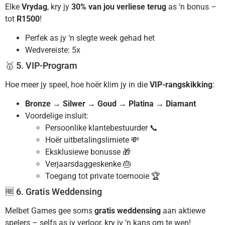
Elke
Vrydag
, kry jy
30% van jou verliese terug
as ‘n bonus –
tot
R1500
!
Perfek as jy ‘n slegte week gehad het
Wedvereiste: 5x
🥇 5. VIP-Program
Hoe meer jy speel, hoe hoër klim jy in die
VIP-rangskikking
:
Bronze
→
Silwer
→
Goud
→
Platina
→
Diamant
Voordelige insluit:
Persoonlike klantebestuurder 📞
Hoër uitbetalingslimiete 💸
Eksklusiewe bonusse 🎁
Verjaarsdaggeskenke 🎂
Toegang tot private toernooie 🏆
🆓 6. Gratis Weddensing
Melbet Games gee soms
gratis weddensing
aan aktiewe
spelers – selfs as jy verloor, kry jy ‘n kans om te wen!