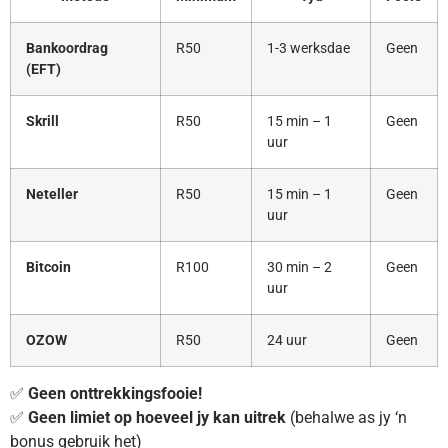
Bankoordrag
R50
1-3 werksdae
Geen
(EFT)
Skrill
R50
15 min – 1
Geen
uur
Neteller
R50
15 min – 1
Geen
uur
Bitcoin
R100
30 min – 2
Geen
uur
OZOW
R50
24 uur
Geen
✅
Geen onttrekkingsfooie!
✅
Geen limiet op hoeveel jy kan uitrek
(behalwe as jy ‘n
bonus gebruik het)