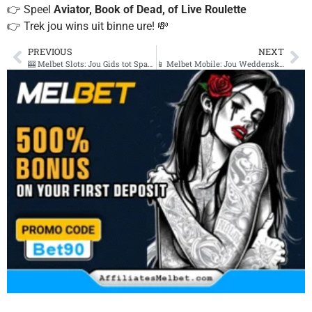
👉 Speel
Aviator, Book of Dead, of Live Roulette
👉 Trek jou wins uit binne ure! 💸
PREVIOUS
NEXT
🎰 Melbet Slots: Jou Gids tot Spannende Online Speelmasjiene in Afrikaans 🎰
📱 Melbet Mobile: Jou Weddenskappe Op Enige Plek! 🏆 | Volledige Gids in Afrikaans