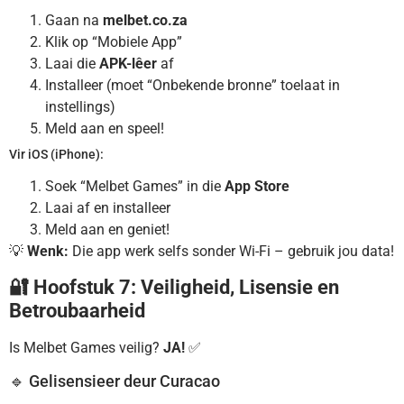
Gaan na
melbet.co.za
Klik op “Mobiele App”
Laai die
APK-lêer
af
Installeer (moet “Onbekende bronne” toelaat in
instellings)
Meld aan en speel!
Vir iOS (iPhone):
Soek “Melbet Games” in die
App Store
Laai af en installeer
Meld aan en geniet!
💡
Wenk:
Die app werk selfs sonder Wi-Fi – gebruik jou data!
🔐 Hoofstuk 7: Veiligheid, Lisensie en
Betroubaarheid
Is Melbet Games veilig?
JA!
✅
🔹 Gelisensieer deur Curacao