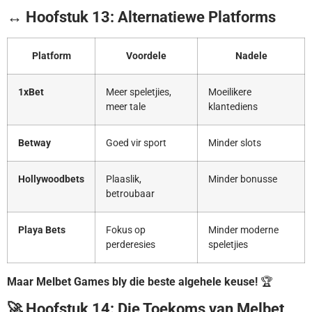
↔️ Hoofstuk 13: Alternatiewe Platforms
Platform
Voordele
Nadele
1xBet
Meer speletjies,
Moeilikere
meer tale
klantediens
Betway
Goed vir sport
Minder slots
Hollywoodbets
Plaaslik,
Minder bonusse
betroubaar
Playa Bets
Fokus op
Minder moderne
perderesies
speletjies
Maar Melbet Games bly die beste algehele keuse!
🏆
🚀 Hoofstuk 14: Die Toekoms van Melbet