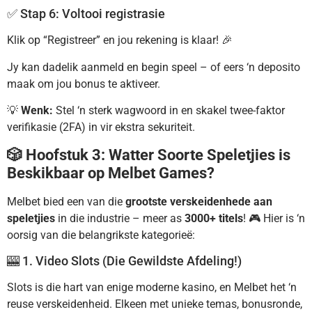
✅ Stap 6: Voltooi registrasie
Klik op “Registreer” en jou rekening is klaar! 🎉
Jy kan dadelik aanmeld en begin speel – of eers ‘n deposito
maak om jou bonus te aktiveer.
💡
Wenk:
Stel ‘n sterk wagwoord in en skakel twee-faktor
verifikasie (2FA) in vir ekstra sekuriteit.
🎲 Hoofstuk 3: Watter Soorte Speletjies is
Beskikbaar op Melbet Games?
Melbet bied een van die
grootste verskeidenhede aan
speletjies
in die industrie – meer as
3000+ titels
! 🎮 Hier is ‘n
oorsig van die belangrikste kategorieë:
🎰 1. Video Slots (Die Gewildste Afdeling!)
Slots is die hart van enige moderne kasino, en Melbet het ‘n
reuse verskeidenheid. Elkeen met unieke temas, bonusronde,