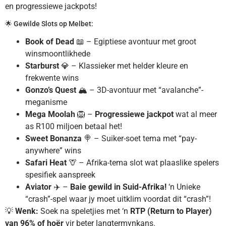
en progressiewe jackpots!
🌟 Gewilde Slots op Melbet:
Book of Dead
📖 – Egiptiese avontuur met groot
winsmoontlikhede
Starburst
💎 – Klassieker met helder kleure en
frekwente wins
Gonzo’s Quest
🏔️ – 3D-avontuur met “avalanche”-
meganisme
Mega Moolah
🦁 –
Progressiewe jackpot
wat al meer
as R100 miljoen betaal het!
Sweet Bonanza
🍭 – Suiker-soet tema met “pay-
anywhere” wins
Safari Heat
🦒 – Afrika-tema slot wat plaaslike spelers
spesifiek aanspreek
Aviator
✈️ –
Baie gewild in Suid-Afrika!
‘n Unieke
“crash”-spel waar jy moet uitklim voordat dit “crash”!
💡
Wenk:
Soek na speletjies met ‘n
RTP (Return to Player)
van 96% of hoër
vir beter langtermynkans.