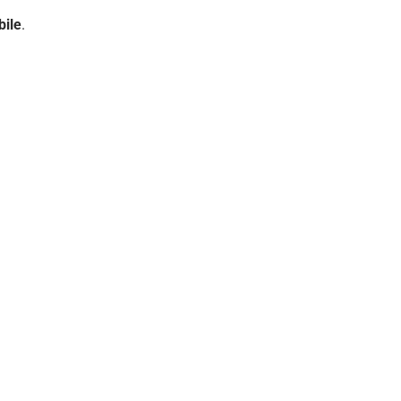
ile
.