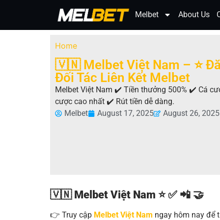
Melbet
About Us
Home
🇻🇳 Melbet Việt Nam – ⭐ Đă
Đối Tác Liên Kết Melbet
Melbet Việt Nam ✔️ Tiền thưởng 500% ✔️ Cá cược
cược cao nhất ✔️ Rút tiền dễ dàng.
Melbet
August 17, 2025
August 26, 2025
🇻🇳
Melbet Việt Nam
⭐ ✅ 📲 🤝
👉 Truy cập
Melbet Việt Nam
ngay hôm nay để tr