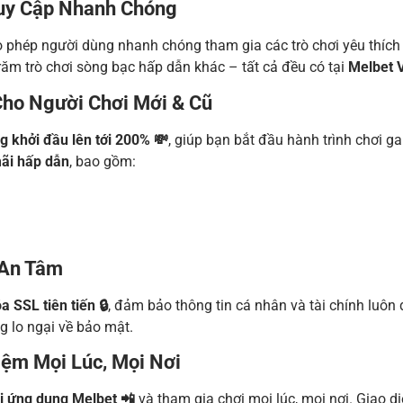
ruy Cập Nhanh Chóng
 phép người dùng nhanh chóng tham gia các trò chơi yêu thích 
răm trò chơi sòng bạc hấp dẫn khác – tất cả đều có tại
Melbet 
ho Người Chơi Mới & Cũ
 khởi đầu lên tới 200% 💸
, giúp bạn bắt đầu hành trình chơi gam
ãi hấp dẫn
, bao gồm:
 An Tâm
 SSL tiên tiến 🔒
, đảm bảo thông tin cá nhân và tài chính luôn
 lo ngại về bảo mật.
iệm Mọi Lúc, Mọi Nơi
ải ứng dụng Melbet 📲
và tham gia chơi mọi lúc, mọi nơi. Giao di