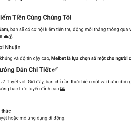
Kiếm Tiền Cùng Chúng Tôi
 Nam
, bạn sẽ có cơ hội kiếm tiền thụ động mỗi tháng thông qua v
ạn
💼💰
Lợi Nhuận
 khủng và độ tin cậy cao,
Melbet là lựa chọn số một cho người c
ướng Dẫn Chi Tiết ✅
 🎉 Tuyệt vời! Giờ đây, bạn chỉ cần thực hiện một vài bước đơn
sòng bạc trực tuyến đỉnh cao 🎰.
 thức
duyệt hoặc mở ứng dụng di động.