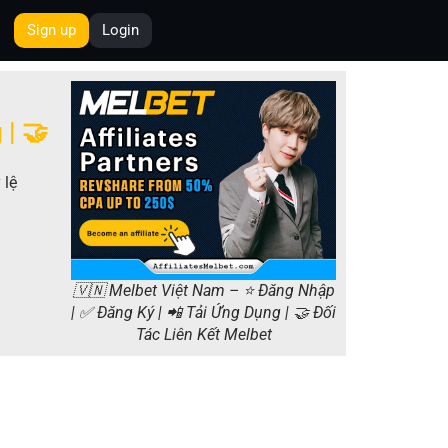
Sign up
Login
| 🤝
 lệ
🇻🇳 Melbet Việt Nam – ⭐ Đăng Nhập
| ✅ Đăng Ký | 📲 Tải Ứng Dụng | 🤝 Đối
Tác Liên Kết Melbet