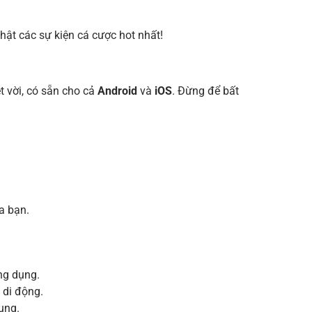
hật các sự kiện cá cược hot nhất!
 vời, có sẵn cho cả
Android
và
iOS
. Đừng để bất
a bạn.
ng dụng.
 di động.
ụng.