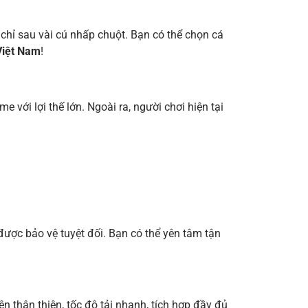
chỉ sau vài cú nhấp chuột. Bạn có thể chọn cá
Việt Nam
!
e với lợi thế lớn. Ngoài ra, người chơi hiện tại
 được bảo vệ tuyệt đối. Bạn có thể yên tâm tận
ện thân thiện, tốc độ tải nhanh, tích hợp đầy đủ