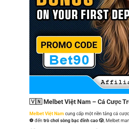
🇻🇳 Melbet Việt Nam – Cá Cược T
Melbet Việt Nam
cung cấp một nền tảng cá cược 
⚽
đến
trò chơi sòng bạc đỉnh cao 🎲
, Melbet ma