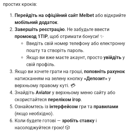
простих кроків:
Перейдіть на офіційний сайт Melbet
або відкрийте
мобільний додаток
.
Завершіть реєстрацію
. Не забудьте ввести
промокод 1TIP
, щоб отримати бонуси! ✨
Введіть свій номер телефону або електронну
пошту та створіть пароль.
Якщо ви вже маєте акаунт, просто
увійдіть
у
свій профіль.
Якщо ви хочете грати на гроші,
поповніть рахунок
натисканням на зелену кнопку
«Депозит»
у
верхньому правому куті. 💳
Знайдіть
Aviator
у верхньому меню сайту або
скористайтеся
переліком ігор
.
Ознайомтесь із
інтерфейсом
гри та
правилами
(якщо необхідно).
Коли будете готові —
зробіть ставку
і
насолоджуйтеся грою! 🎲