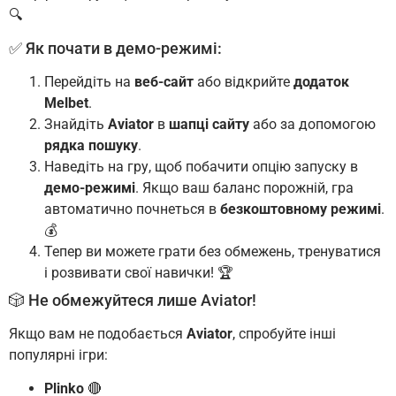
🔍
✅ Як почати в демо-режимі:
Перейдіть на
веб-сайт
або відкрийте
додаток
Melbet
.
Знайдіть
Aviator
в
шапці сайту
або за допомогою
рядка пошуку
.
Наведіть на гру, щоб побачити опцію запуску в
демо-режимі
. Якщо ваш баланс порожній, гра
автоматично почнеться в
безкоштовному режимі
.
💰
Тепер ви можете грати без обмежень, тренуватися
і розвивати свої навички! 🏆
🎲 Не обмежуйтеся лише Aviator!
Якщо вам не подобається
Aviator
, спробуйте інші
популярні ігри:
Plinko
🔴