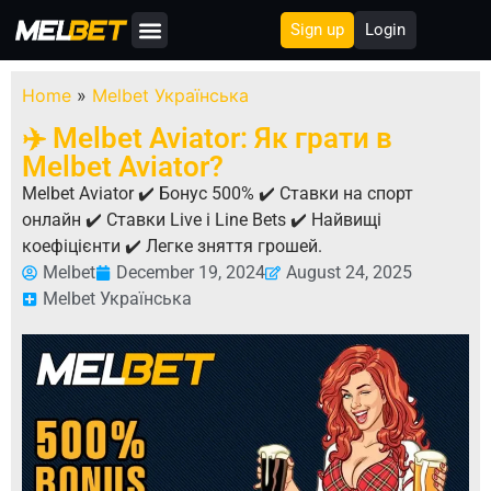
Sign up
Login
Home
»
Melbet Українська
✈️ Melbet Aviator: Як грати в
Melbet Aviator?
Melbet Aviator ✔️ Бонус 500% ✔️ Ставки на спорт
онлайн ✔️ Ставки Live і Line Bets ✔️ Найвищі
коефіцієнти ✔️ Легке зняття грошей.
Melbet
December 19, 2024
August 24, 2025
Melbet Українська