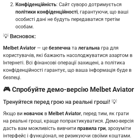
Конфіденційність
: Сайт суворо дотримується
політики конфіденційності
, гарантуючи, що ваші
особисті дані не будуть передаватися третім
особам.
💡 Висновок:
Melbet Aviator
— це
безпечна
та
легальна
гра для
користувачів, які бажають насолоджуватися азартом в
Інтернеті. Всі фінансові операції захищені, а політика
конфіденційності гарантує, що ваша інформація буде в
безпеці.
🎮 Спробуйте демо-версію Melbet Aviator
Тренуйтеся перед грою на реальні гроші! 💡
Якщо ви
новачок
в
Melbet Aviator
, перед тим, як грати
на реальні гроші, краще попрактикуватися. Демо-версія
дасть вам можливість вивчити
правила гри
, зрозуміти
інтерфейс і функціонал, не ризикуючи своїми коштами.