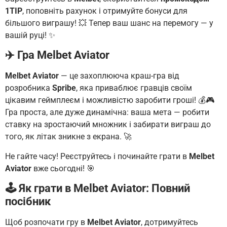
1TIP
, поповніть рахунок і отримуйте бонуси для
більшого виграшу! 💥 Тепер ваш шанс на перемогу — у
вашій руці! ✨
✈️ Гра Melbet Aviator
Melbet Aviator
— це захоплююча краш-гра від
розробника
Spribe
, яка приваблює гравців своїм
цікавим геймплеєм і можливістю заробити гроші! 💰🎮
Гра проста, але дуже динамічна: ваша мета — робити
ставку на зростаючий множник і забирати виграш до
того, як літак зникне з екрана. 🚀
Не гайте часу! Реєструйтесь і починайте грати в
Melbet
Aviator
вже сьогодні! 🎯
🕹 Як грати в Melbet Aviator: Повний
посібник
Щоб розпочати гру в
Melbet Aviator
, дотримуйтесь