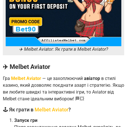
✈️ Melbet Aviator: Як грати в Melbet Aviator?
✈️ Melbet Aviator
Гра
Melbet Aviator
— це захоплюючий
авіатор
в стилі
казино, який дозволяє поєднати азарт і стратегію. Якщо
ви любите швидкі та інтерактивні ігри, то Aviator від
Melbet стане ідеальним вибором! 🏁💥
🕹 Як грати в
Melbet Aviator
?
Запуск гри