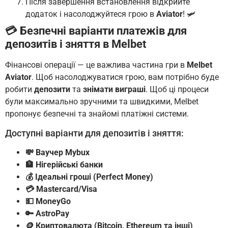
Після завершення встановлення відкрийте
додаток і насолоджуйтеся грою в
Aviator
! 🛩️
💳 Безпечні варіанти платежів для
депозитів і зняття в Melbet
Фінансові операції — це важлива частина гри в
Melbet
Aviator
. Щоб насолоджуватися грою, вам потрібно буде
робити
депозити
та
знімати виграші
. Щоб ці процеси
були максимально зручними та швидкими, Melbet
пропонує безпечні та знайомі платіжні системи.
Доступні варіанти для депозитів і зняття:
💸 Ваучер Mybux
🏦 Нігерійські банки
💰 Ідеальні гроші (Perfect Money)
💳 Mastercard/Visa
💵 MoneyGo
🔑 AstroPay
🪙 Криптовалюта (Bitcoin, Ethereum та інші)