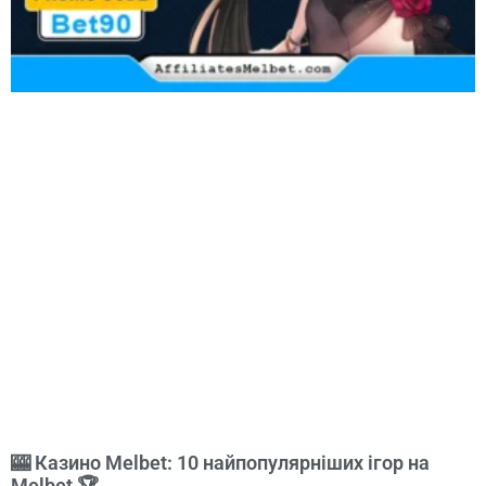
🎰 Казино Melbet: 10 найпопулярніших ігор на
Melbet 🏆