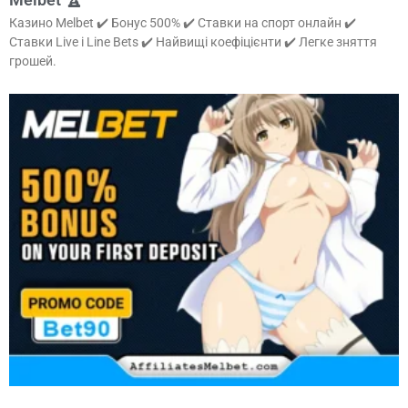
Казино Melbet ✔️ Бонус 500% ✔️ Ставки на спорт онлайн ✔️
Ставки Live і Line Bets ✔️ Найвищі коефіцієнти ✔️ Легке зняття
грошей.