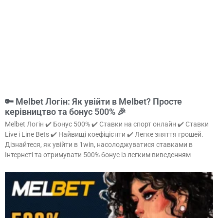
🔑 Melbet Логін: Як увійти в Melbet? Просте
керівництво та бонус 500% 🎉
Melbet Логін ✔️ Бонус 500% ✔️ Ставки на спорт онлайн ✔️ Ставки
Live і Line Bets ✔️ Найвищі коефіцієнти ✔️ Легке зняття грошей.
Дізнайтеся, як увійти в 1win, насолоджуватися ставками в
Інтернеті та отримувати 500% бонус із легким виведенням