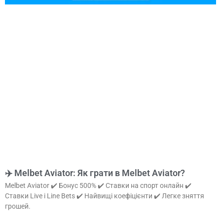
✈️ Melbet Aviator: Як грати в Melbet Aviator?
Melbet Aviator ✔️ Бонус 500% ✔️ Ставки на спорт онлайн ✔️
Ставки Live і Line Bets ✔️ Найвищі коефіцієнти ✔️ Легке зняття
грошей.