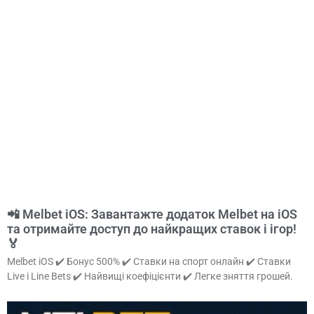
📲 Melbet iOS: Завантажте додаток Melbet на iOS
та отримайте доступ до найкращих ставок і ігор!
🏅
Melbet iOS ✔️ Бонус 500% ✔️ Ставки на спорт онлайн ✔️ Ставки
Live і Line Bets ✔️ Найвищі коефіцієнти ✔️ Легке зняття грошей.