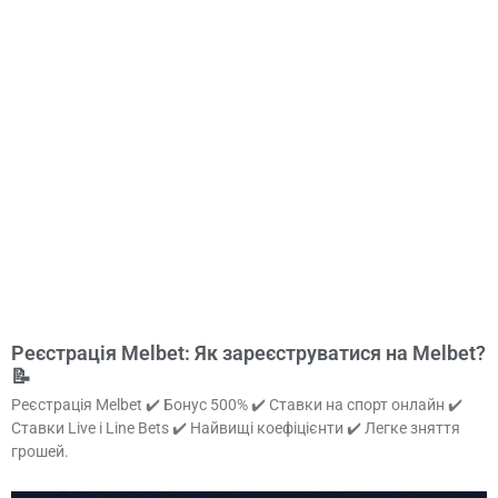
Реєстрація Melbet: Як зареєструватися на Melbet?
📝
Реєстрація Melbet ✔️ Бонус 500% ✔️ Ставки на спорт онлайн ✔️
Ставки Live і Line Bets ✔️ Найвищі коефіцієнти ✔️ Легке зняття
грошей.