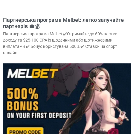
Партнерська програма Melbet: легко залучайте
партнерів 💼💰
Партнерська програма Melbet ✔️Отримайте до 60% частки
доходу та $25-100 CPA із щоденними або щотижневими
виплатами ✔️ Бонус користувача 500% ✔️ Ставки на спорт
онлайн.