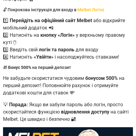
🔓 Покрокова інструкція для входу в
Melbet Логін
:
1️⃣
Перейдіть на офіційний сайт Melbet
або відкрийте
мобільний додаток 📲
2️⃣ Натисніть на
кнопку «Логін»
у верхньому правому
куті 🖱️
3️⃣ Введіть свій
логін та пароль
для входу
4️⃣ Натисніть
«Увійти»
і насолоджуйтесь ставками!
🎁
Бонус 500%
на перший депозит
Не забудьте скористатися чудовим
бонусом 500%
на
перший депозит! Поповнюйте рахунок і отримуйте
додаткові кошти для ставок 💸
💡
Порада:
Якщо ви забули пароль або логін, просто
скористайтеся функцією
відновлення доступу
на сайті
Melbet. Це швидко і безпечно 🔐