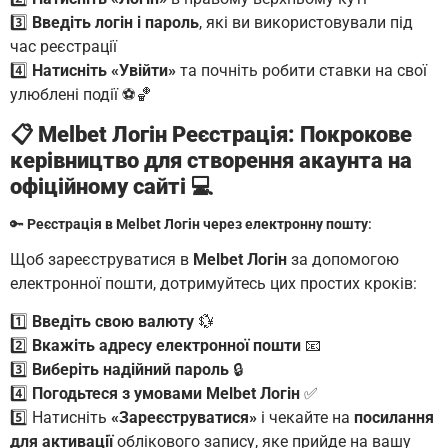
3️⃣
Введіть логін і пароль
, які ви використовували під
час реєстрації
4️⃣
Натисніть «Увійти»
та почніть робити ставки на свої
улюблені події ⚽🏀
📋
Melbet Логін
Реєстрація: Покрокове
керівництво для створення акаунта на
офіційному сайті
💻
🔑
Реєстрація в Melbet Логін через електронну пошту
:
Щоб зареєструватися в
Melbet Логін
за допомогою
електронної пошти, дотримуйтесь цих простих кроків:
1️⃣
Введіть свою валюту
💱
2️⃣
Вкажіть адресу електронної пошти
📧
3️⃣
Виберіть надійний пароль
🔒
4️⃣
Погодьтеся з умовами Melbet Логін
✅
5️⃣ Натисніть
«Зареєструватися»
і чекайте на
посилання
для активації
облікового запису, яке прийде на вашу