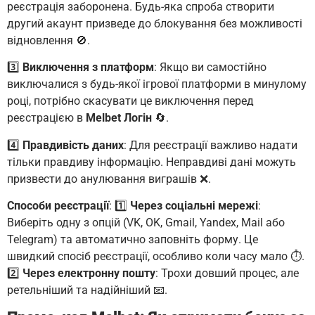
реєстрація заборонена. Будь-яка спроба створити
другий акаунт призведе до блокування без можливості
відновлення 🚫.
3️⃣
Виключення з платформ
: Якщо ви самостійно
виключалися з будь-якої ігрової платформи в минулому
році, потрібно скасувати це виключення перед
реєстрацією в
Melbet Логін
🔄.
4️⃣
Правдивість даних
: Для реєстрації важливо надати
тільки правдиву інформацію. Неправдиві дані можуть
призвести до анулювання виграшів ❌.
Способи реєстрації
: 1️⃣
Через соціальні мережі
:
Виберіть одну з опцій (VK, OK, Gmail, Yandex, Mail або
Telegram) та автоматично заповніть форму. Це
швидкий спосіб реєстрації, особливо коли часу мало ⏱️.
2️⃣
Через електронну пошту
: Трохи довший процес, але
ретельніший та надійніший 📧.