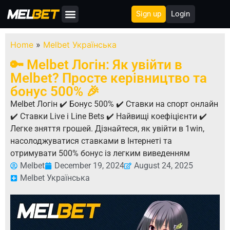
Sign up
Login
Home
»
Melbet Українська
🔑 Melbet Логін: Як увійти в
Melbet? Просте керівництво та
бонус 500% 🎉
Melbet Логін ✔️ Бонус 500% ✔️ Ставки на спорт онлайн
✔️ Ставки Live і Line Bets ✔️ Найвищі коефіцієнти ✔️
Легке зняття грошей. Дізнайтеся, як увійти в 1win,
насолоджуватися ставками в Інтернеті та
отримувати 500% бонус із легким виведенням
Melbet
December 19, 2024
August 24, 2025
Melbet Українська