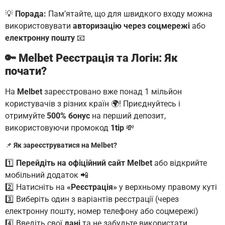
💡
Порада:
Пам’ятайте, що для швидкого входу можна
використовувати
авторизацію через соцмережі
або
електронну пошту
📧
🔑
Melbet Реєстрація та Логін: Як
почати?
На
Melbet
зареєстровано вже понад 1 мільйон
користувачів з різних країн 🌍! Приєднуйтесь і
отримуйте
500% бонус
на перший депозит,
використовуючи промокод
1tip
💸
📌
Як зареєструватися на Melbet?
1️⃣
Перейдіть на офіційний сайт Melbet
або відкрийте
мобільний додаток 📲
2️⃣ Натисніть на
«Реєстрація»
у верхньому правому куті
3️⃣ Виберіть один з варіантів реєстрації (через
електронну пошту, номер телефону або соцмережі)
4️⃣ Введіть свої
дані
та не забудьте використати