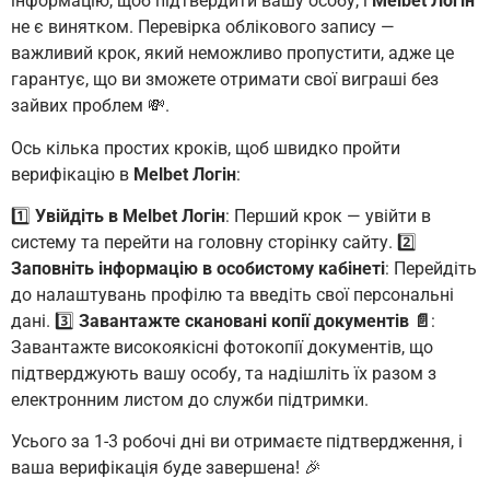
інформацію, щоб підтвердити вашу особу, і
Melbet Логін
не є винятком. Перевірка облікового запису —
важливий крок, який неможливо пропустити, адже це
гарантує, що ви зможете отримати свої виграші без
зайвих проблем 💸.
Ось кілька простих кроків, щоб швидко пройти
верифікацію в
Melbet Логін
:
1️⃣
Увійдіть в Melbet Логін
: Перший крок — увійти в
систему та перейти на головну сторінку сайту. 2️⃣
Заповніть інформацію в особистому кабінеті
: Перейдіть
до налаштувань профілю та введіть свої персональні
дані. 3️⃣
Завантажте скановані копії документів 📄
:
Завантажте високоякісні фотокопії документів, що
підтверджують вашу особу, та надішліть їх разом з
електронним листом до служби підтримки.
Усього за 1-3 робочі дні ви отримаєте підтвердження, і
ваша верифікація буде завершена! 🎉