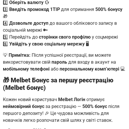
2️⃣
Оберіть валюту
💱
3️⃣
Введіть промокод 1TIP
для отримання
500% бонусу
🎁
4️⃣
Дозвольте доступ
до вашого облікового запису в
соціальній мережі 🔑
5️⃣ Перейдіть до
сторінки свого профілю
у соцмережі
6️⃣
Увійдіть у свою соціальну мережу
🖥️
💡
Примітка:
Після успішної реєстрації, ви можете
використовувати свій
пароль
для входу в акаунт на
мобільному телефоні
або
персональному комп’ютері
💻
🎁
Melbet Бонус за першу реєстрацію
(Melbet бонус)
Кожен новий користувач
Melbet Логін
отримує
неймовірний бонус
за реєстрацію —
500% бонус
після
першого депозиту! 🎉 Це чудова можливість для
новачків легко розпочати свій шлях у світі ставок.