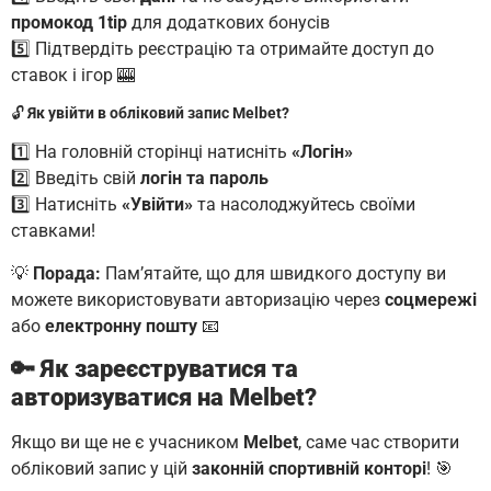
промокод 1tip
для додаткових бонусів
5️⃣ Підтвердіть реєстрацію та отримайте доступ до
ставок і ігор 🎰
🔓
Як увійти в обліковий запис Melbet?
1️⃣ На головній сторінці натисніть
«Логін»
2️⃣ Введіть свій
логін та пароль
3️⃣ Натисніть
«Увійти»
та насолоджуйтесь своїми
ставками!
💡
Порада:
Пам’ятайте, що для швидкого доступу ви
можете використовувати авторизацію через
соцмережі
або
електронну пошту
📧
🔑
Як зареєструватися та
авторизуватися на Melbet?
Якщо ви ще не є учасником
Melbet
, саме час створити
обліковий запис у цій
законній спортивній конторі
! 🎯