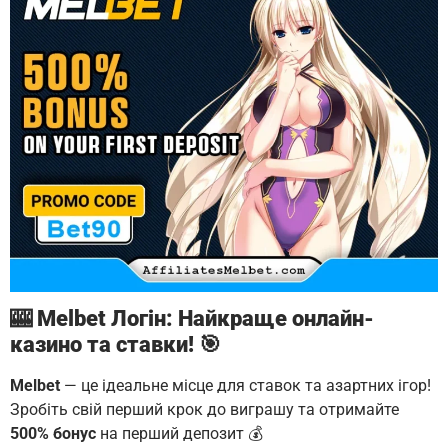
🎰
Melbet Логін: Найкраще онлайн-
казино та ставки!
🎯
Melbet
— це ідеальне місце для ставок та азартних ігор!
Зробіть свій перший крок до виграшу та отримайте
500% бонус
на перший депозит 💰