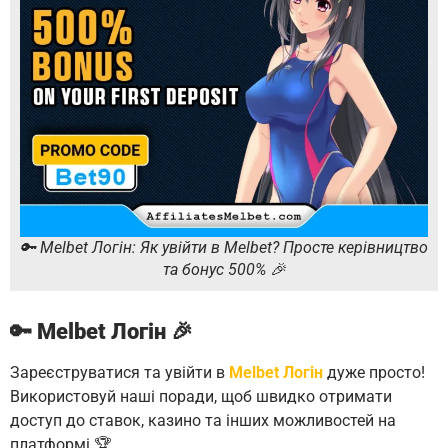
🔑 Melbet Логін: Як увійти в Melbet? Просте керівництво
та бонус 500% 🎉
🔑
Melbet Логін
🎉
Зареєструватися та увійти в
Melbet Логін
дуже просто!
Використовуй наші поради, щоб швидко отримати
доступ до ставок, казино та інших можливостей на
платформі 🏆