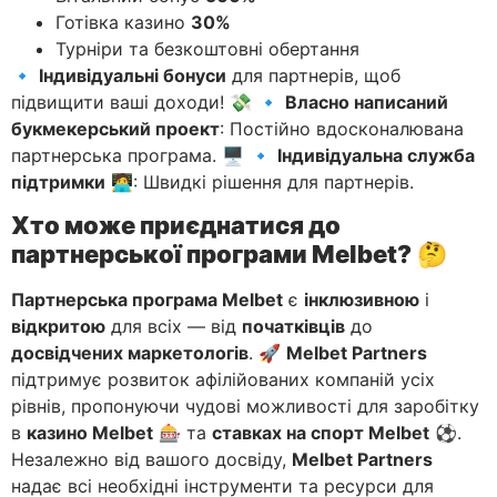
Готівка казино
30%
Турніри та безкоштовні обертання
🔹
Індивідуальні бонуси
для партнерів, щоб
підвищити ваші доходи! 💸 🔹
Власно написаний
букмекерський проект
: Постійно вдосконалювана
партнерська програма. 🖥️ 🔹
Індивідуальна служба
підтримки
🧑‍💻: Швидкі рішення для партнерів.
Хто може приєднатися до
партнерської програми Melbet?
🤔
Партнерська програма Melbet
є
інклюзивною
і
відкритою
для всіх — від
початківців
до
досвідчених маркетологів
. 🚀
Melbet Partners
підтримує розвиток афілійованих компаній усіх
рівнів, пропонуючи чудові можливості для заробітку
в
казино Melbet
🎰 та
ставках на спорт Melbet
⚽.
Незалежно від вашого досвіду,
Melbet Partners
надає всі необхідні інструменти та ресурси для