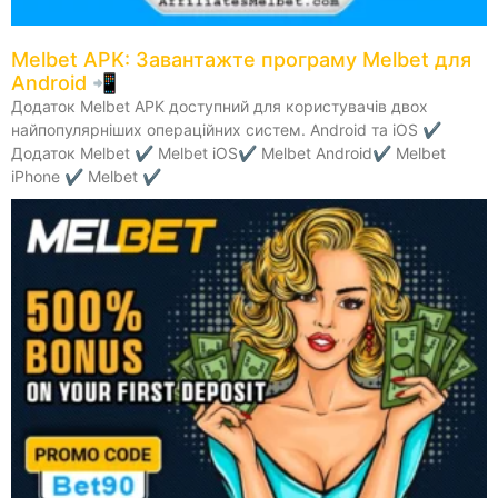
Melbet APK: Завантажте програму Melbet для
Android 📲
Додаток Melbet APK доступний для користувачів двох
найпопулярніших операційних систем. Android та iOS ✔️
Додаток Melbet ✔️ Melbet iOS✔️ Melbet Android✔️ Melbet
iPhone ✔️ Melbet ✔️