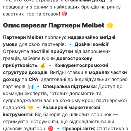
працювати з одним з найкращих брендів на ринку
азартних ігор та ставок! 🎯
Опис переваг Партнери Melbet
🌟
Партнери Melbet
пропонує
надзвичайно вигідні
умови
для своїх партнерів: 🔹
Довічні комісії
:
Отримуйте
постійні прибутки
від запрошених
гравців, забезпечуючи
довгострокову
прибутковість
. 💰 🔹
Конкурентоспроможні
структури доходів
: Вигідні ставки в
моделях частки
доходу
та
CPA
, адаптовані до індивідуальних потреб
партнерів. 📊 🔹
Спеціальна підтримка
: Доступ до
команди експертів, готових допомогти та
супроводжувати вас на кожному кроці партнерської
подорожі. 🤝 🔹
Розширені маркетингові
інструменти
: Від банерів до цільових сторінок —
отримуйте інструменти, що відповідають вашій
цільовій аудиторії. 🎯 🔹
Прозорі звіти
: Статистика в