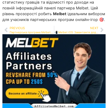
статистику гравців та відомості про доходи на
повній інформаційній панелі партнера Melbet. Цей
рівень прозорості робить
Melbet
ідеальним вибором
для учасників партнерських програм онлайн-ігор 🎯.
PREVIOUS
NEXT
Партнерська програма Melbet: легко залучайте партнерів 💼💰
📲 Melbet iOS: Завантажте додаток Melbet на iOS та отримайте доступ до найкращих ставок і ігор! 🏅