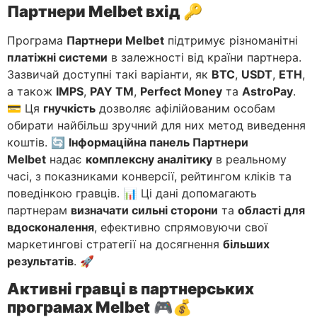
Партнери Melbet вхід
🔑
Програма
Партнери Melbet
підтримує різноманітні
платіжні системи
в залежності від країни партнера.
Зазвичай доступні такі варіанти, як
BTC
,
USDT
,
ETH
,
а також
IMPS
,
PAY TM
,
Perfect Money
та
AstroPay
.
💳 Ця
гнучкість
дозволяє афілійованим особам
обирати найбільш зручний для них метод виведення
коштів. 🔄
Інформаційна панель Партнери
Melbet
надає
комплексну аналітику
в реальному
часі, з показниками конверсії, рейтингом кліків та
поведінкою гравців. 📊 Ці дані допомагають
партнерам
визначати сильні сторони
та
області для
вдосконалення
, ефективно спрямовуючи свої
маркетингові стратегії на досягнення
більших
результатів
. 🚀
Активні гравці в партнерських
програмах Melbet
🎮💰