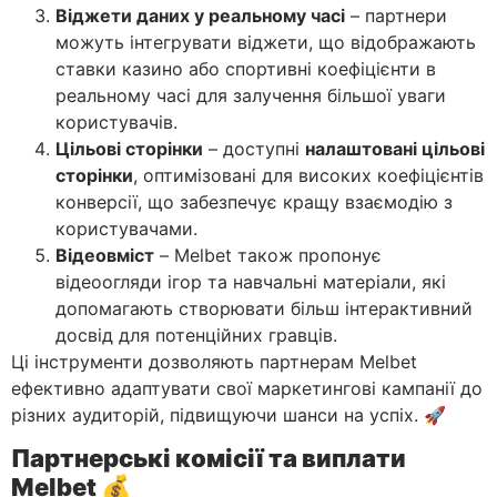
Віджети даних у реальному часі
– партнери
можуть інтегрувати віджети, що відображають
ставки казино або спортивні коефіцієнти в
реальному часі для залучення більшої уваги
користувачів.
Цільові сторінки
– доступні
налаштовані цільові
сторінки
, оптимізовані для високих коефіцієнтів
конверсії, що забезпечує кращу взаємодію з
користувачами.
Відеовміст
– Melbet також пропонує
відеоогляди ігор та навчальні матеріали, які
допомагають створювати більш інтерактивний
досвід для потенційних гравців.
Ці інструменти дозволяють партнерам Melbet
ефективно адаптувати свої маркетингові кампанії до
різних аудиторій, підвищуючи шанси на успіх. 🚀
Партнерські комісії та виплати
Melbet 💰