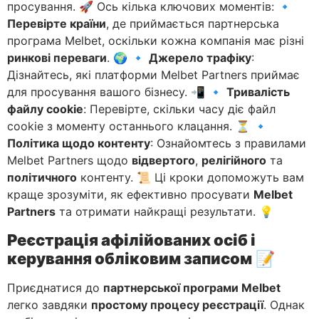
просування. 🚀 Ось кілька ключових моментів: 🔹
Перевірте країни
, де приймається партнерська
програма Melbet, оскільки кожна компанія має різні
ринкові переваги
. 🌍 🔹
Джерело трафіку
:
Дізнайтесь, які платформи Melbet Partners приймає
для просування вашого бізнесу. 📲 🔹
Тривалість
файлу cookie
: Перевірте, скільки часу діє файл
cookie з моменту останнього клацання. ⏳ 🔹
Політика щодо контенту
: Ознайомтесь з правилами
Melbet Partners щодо
відвертого
,
релігійного
та
політичного
контенту. 📜 Ці кроки допоможуть вам
краще зрозуміти, як ефективно просувати
Melbet
Partners
та отримати найкращі результати. 💡
Реєстрація афілійованих осіб і
керування обліковим записом
📝
Приєднатися до
партнерської програми Melbet
легко завдяки
простому процесу реєстрації
. Однак