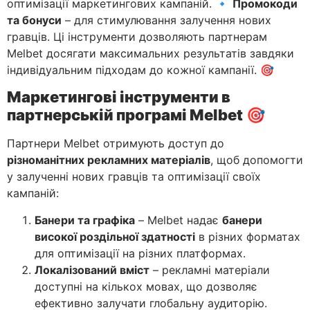
оптимізації маркетингових кампаній. 🔹
Промокоди
та бонуси
– для стимулювання залучення нових
гравців. Ці інструменти дозволяють партнерам
Melbet досягати максимальних результатів завдяки
індивідуальним підходам до кожної кампанії. 🎯
Маркетингові інструменти в
партнерській програмі Melbet
🎯
Партнери Melbet отримують доступ до
різноманітних рекламних матеріалів
, щоб допомогти
у залученні нових гравців та оптимізації своїх
кампаній:
Банери та графіка
– Melbet надає
банери
високої роздільної здатності
в різних форматах
для оптимізації на різних платформах.
Локалізований вміст
– рекламні матеріали
доступні на кількох мовах, що дозволяє
ефективно залучати глобальну аудиторію.