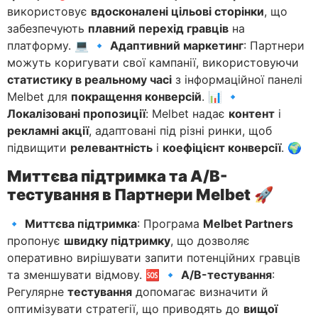
використовує
вдосконалені цільові сторінки
, що
забезпечують
плавний перехід гравців
на
платформу. 💻 🔹
Адаптивний маркетинг
: Партнери
можуть коригувати свої кампанії, використовуючи
статистику в реальному часі
з інформаційної панелі
Melbet для
покращення конверсій
. 📊 🔹
Локалізовані пропозиції
: Melbet надає
контент
і
рекламні акції
, адаптовані під різні ринки, щоб
підвищити
релевантність
і
коефіцієнт конверсії
. 🌍
Миттєва підтримка та A/B-
тестування в Партнери Melbet
🚀
🔹
Миттєва підтримка
: Програма
Melbet Partners
пропонує
швидку підтримку
, що дозволяє
оперативно вирішувати запити потенційних гравців
та зменшувати відмову. 🆘 🔹
A/B-тестування
:
Регулярне
тестування
допомагає визначити й
оптимізувати стратегії, що приводять до
вищої