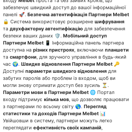
входу
Melbet
проста та без зайвих кроків, що
забезпечує швидкий доступ до вашої інформаційної
панелі 🚀.
Безпечна автентифікація Партнери Melbet
🔒
Система використовує розширене
шифрування
та
двухфакторну автентифікацію
для забезпечення
безпеки ваших даних 🛡️.
Мобільний доступ
Партнери Melbet 📱
Інформаційна панель партнера
доступна на
різних пристроях
, включаючи
планшети
та
смартфони
, для зручного управління в будь-який
час 🌍.
Швидке відновлення Партнери Melbet 🔑
Доступні
параметри швидкого відновлення
для
забутих паролів або проблем із входом, щоб ви
могли знову отримати доступ без зусиль ⏳.
Параметри мови в Партнери Melbet 🌐
Портал
входу підтримує
кілька мов
, що дозволяє працювати
з партнерами по всьому світу 🌎.
Перегляд
статистики та доходів Партнери Melbet 📊
Увійшовши в систему, партнери можуть легко
переглядати
ефективність своїх кампаній
,