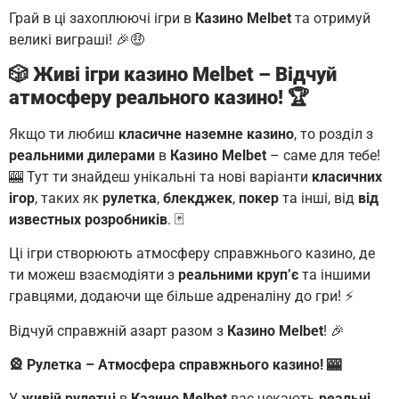
Грай в ці захоплюючі ігри в
Казино Melbet
та отримуй
великі виграші! 🎉🤑
🎲 Живі ігри казино Melbet – Відчуй
атмосферу реального казино! 🏆
Якщо ти любиш
класичне наземне казино
, то розділ з
реальними дилерами
в
Казино Melbet
– саме для тебе!
🎰 Тут ти знайдеш унікальні та нові варіанти
класичних
ігор
, таких як
рулетка
,
блекджек
,
покер
та інші, від
від
известных розробників
. 🃏
Ці ігри створюють атмосферу справжнього казино, де
ти можеш взаємодіяти з
реальними круп’є
та іншими
гравцями, додаючи ще більше адреналіну до гри! ⚡
Відчуй справжній азарт разом з
Казино Melbet
! 🎉
🎡 Рулетка – Атмосфера справжнього казино! 🎰
У
живій рулетці
в
Казино Melbet
вас чекають
реальні