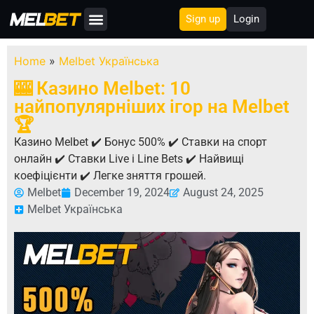
Sign up
Login
Home
»
Melbet Українська
🎰 Казино Melbet: 10
найпопулярніших ігор на Melbet
🏆
Казино Melbet ✔️ Бонус 500% ✔️ Ставки на спорт
онлайн ✔️ Ставки Live і Line Bets ✔️ Найвищі
коефіцієнти ✔️ Легке зняття грошей.
Melbet
December 19, 2024
August 24, 2025
Melbet Українська