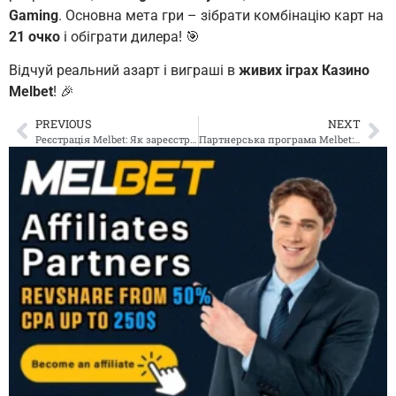
Gaming
. Основна мета гри – зібрати комбінацію карт на
21 очко
і обіграти дилера! 🎯
Відчуй реальний азарт і виграші в
живих іграх Казино
Melbet
! 🎉
PREVIOUS
NEXT
Реєстрація Melbet: Як зареєструватися на Melbet? 📝
Партнерська програма Melbet: легко залучайте партнерів 💼💰