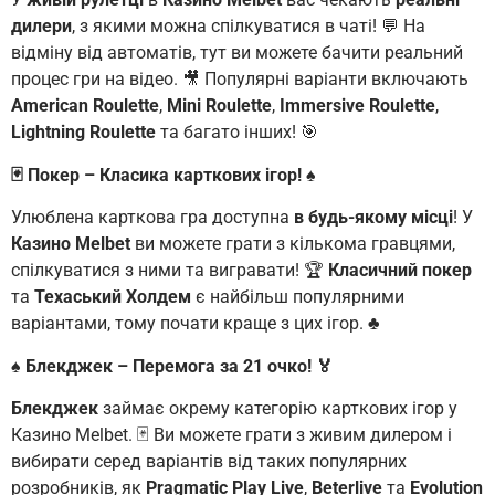
дилери
, з якими можна спілкуватися в чаті! 💬 На
відміну від автоматів, тут ви можете бачити реальний
процес гри на відео. 🎥 Популярні варіанти включають
American Roulette
,
Mini Roulette
,
Immersive Roulette
,
Lightning Roulette
та багато інших! 🎯
🃏 Покер – Класика карткових ігор! ♠️
Улюблена карткова гра доступна
в будь-якому місці
! У
Казино Melbet
ви можете грати з кількома гравцями,
спілкуватися з ними та вигравати! 🏆
Класичний покер
та
Техаський Холдем
є найбільш популярними
варіантами, тому почати краще з цих ігор. ♣️
♠️ Блекджек – Перемога за 21 очко! 🏅
Блекджек
займає окрему категорію карткових ігор у
Казино Melbet. 🃏 Ви можете грати з живим дилером і
вибирати серед варіантів від таких популярних
розробників, як
Pragmatic Play Live
,
Beterlive
та
Evolution