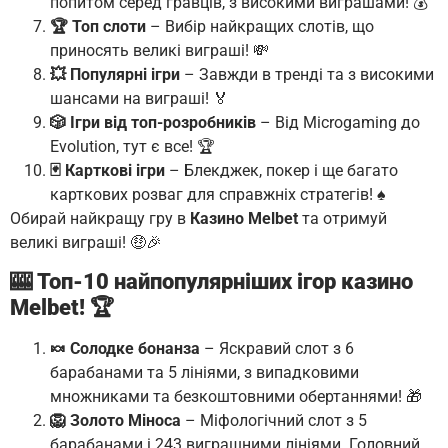
попитом серед гравців, з високими виграшами! 💰
🏆 Топ слоти
– Вибір найкращих слотів, що
приносять великі виграші! 💸
💥 Популярні ігри
– Завжди в тренді та з високими
шансами на виграші! 🏅
🎲 Ігри від топ-розробників
– Від Microgaming до
Evolution, тут є все! 🏆
🃏 Карткові ігри
– Блекджек, покер і ще багато
карткових розваг для справжніх стратегів! ♠️
Обирай найкращу гру в
Казино Melbet
та отримуй
великі виграші! 🤑🎉
🎰 Топ-10 найпопулярніших ігор казино
Melbet! 🏆
🍬 Солодке бонанза
– Яскравий слот з 6
барабанами та 5 лініями, з випадковими
множниками та безкоштовними обертаннями! 🎁
🦁 Золото Міноса
– Міфологічний слот з 5
барабанами і 243 виграшними лініями. Головний