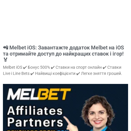
📲 Melbet iOS: Завантажте додаток Melbet на iOS
та отримайте доступ до найкращих ставок і ігор!
🏅
Melbet iOS ✔️ Бонус 500% ✔️ Ставки на спорт онлайн ✔️ Ставки
Live і Line Bets ✔️ Найвищі коефіцієнти ✔️ Легке зняття грошей.