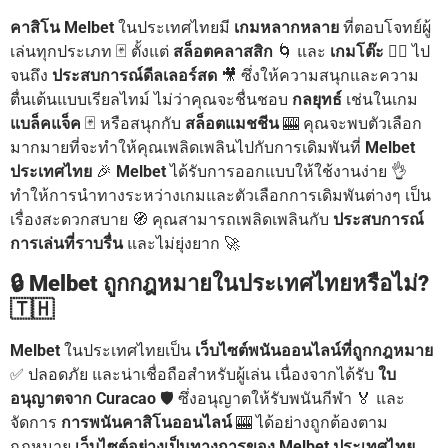
คาสิโน Melbet
ในประเทศไทยมี
เกมหลากหลาย
ที่ตอบโจทย์ผู้
เล่นทุกประเภท 🃏 ตั้งแต่
สล็อตคลาสสิก
🌀 และ
เกมโต๊ะ
🧑‍⚖️ ไป
จนถึง
ประสบการณ์ดีลเลอร์สด
🎥 ซึ่งให้ความสนุกและความ
ตื่นเต้นแบบเรียลไทม์ ไม่ว่าคุณจะชื่นชอบ
กลยุทธ์
เช่นในเกม
แบล็คแจ็ค
🃏 หรือสนุกกับ
สล็อตแมชชีน
🎰 คุณจะพบตัวเลือก
มากมายที่จะทำให้คุณเพลิดเพลินไปกับการเดิมพันที่
Melbet
ประเทศไทย
🎉
Melbet
ได้รับการออกแบบให้ใช้งานง่าย 👌
ทำให้การนำทางระหว่างเกมและตัวเลือกการเดิมพันต่างๆ เป็น
เรื่องสะดวกสบาย 🧭 คุณสามารถเพลิดเพลินกับ
ประสบการณ์
การเล่นที่ราบรื่น
และไม่ยุ่งยาก 🚀
🔒
Melbet ถูกกฎหมายในประเทศไทยหรือไม่?
🇹🇭
Melbet
ในประเทศไทยเป็น
เว็บไซต์พนันออนไลน์ที่ถูกกฎหมาย
✅ ปลอดภัย และน่าเชื่อถือสำหรับผู้เล่น เนื่องจากได้รับ
ใบ
อนุญาตจาก Curacao
🛡️ ซึ่งอนุญาตให้รับพนันกีฬา 🏅 และ
จัดการ
การพนันคาสิโนออนไลน์
🎰 ได้อย่างถูกต้องตาม
กฎหมาย
เว็บไซต์อย่างเป็นทางการของ Melbet ประเทศไทย