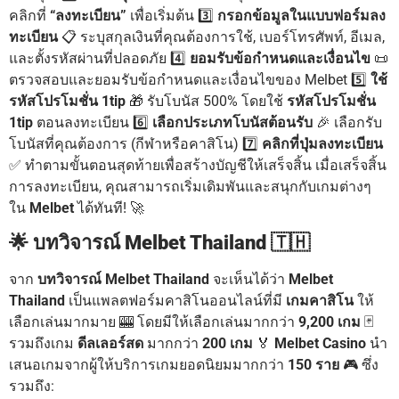
คลิกที่
“ลงทะเบียน”
เพื่อเริ่มต้น 3️⃣
กรอกข้อมูลในแบบฟอร์มลง
ทะเบียน
📋 ระบุสกุลเงินที่คุณต้องการใช้, เบอร์โทรศัพท์, อีเมล,
และตั้งรหัสผ่านที่ปลอดภัย 4️⃣
ยอมรับข้อกำหนดและเงื่อนไข
📜
ตรวจสอบและยอมรับข้อกำหนดและเงื่อนไขของ Melbet 5️⃣
ใช้
รหัสโปรโมชั่น 1tip
🎁 รับโบนัส 500% โดยใช้
รหัสโปรโมชั่น
1tip
ตอนลงทะเบียน 6️⃣
เลือกประเภทโบนัสต้อนรับ
🎉 เลือกรับ
โบนัสที่คุณต้องการ (กีฬาหรือคาสิโน) 7️⃣
คลิกที่ปุ่มลงทะเบียน
✅ ทำตามขั้นตอนสุดท้ายเพื่อสร้างบัญชีให้เสร็จสิ้น เมื่อเสร็จสิ้น
การลงทะเบียน, คุณสามารถเริ่มเดิมพันและสนุกกับเกมต่างๆ
ใน
Melbet
ได้ทันที! 🚀
🌟
บทวิจารณ์ Melbet Thailand
🇹🇭
จาก
บทวิจารณ์ Melbet Thailand
จะเห็นได้ว่า
Melbet
Thailand
เป็นแพลตฟอร์มคาสิโนออนไลน์ที่มี
เกมคาสิโน
ให้
เลือกเล่นมากมาย 🎰 โดยมีให้เลือกเล่นมากกว่า
9,200 เกม
🃏
รวมถึงเกม
ดีลเลอร์สด
มากกว่า
200 เกม
🏅
Melbet Casino
นำ
เสนอเกมจากผู้ให้บริการเกมยอดนิยมมากกว่า
150 ราย
🎮 ซึ่ง
รวมถึง: