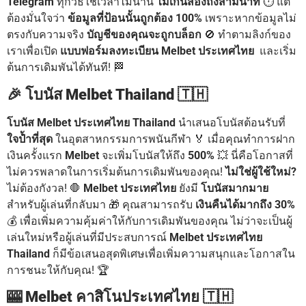
Telegram
ทุกวิธีใช้เวลาไม่นาน
ไม่เกินสองถึงสามนาที
⏱️ แต่
ต้องมั่นใจว่า
ข้อมูลที่ป้อนนั้นถูกต้อง 100%
เพราะหากข้อมูลไม่
ตรงกับความจริง
บัญชีของคุณจะถูกบล็อก
🚫 ทำตามลิงก์ของ
เราเพื่อเปิด
แบบฟอร์มลงทะเบียน Melbet ประเทศไทย
และเริ่ม
ต้นการเดิมพันได้ทันที! 🏁
🎉
โบนัส Melbet Thailand
🇹🇭
โบนัส Melbet ประเทศไทย Thailand
นำเสนอโบนัสต้อนรับที่
ใจป้ำที่สุด
ในอุตสาหกรรมการพนันกีฬา 🏅 เมื่อคุณทำการฝาก
เงินครั้งแรก
Melbet
จะเพิ่มโบนัสให้ถึง
500%
💥 นี่คือโอกาสที่
ไม่ควรพลาดในการเริ่มต้นการเดิมพันของคุณ!
ไม่ใช่ผู้ใช้ใหม่?
ไม่ต้องกังวล! 🛑
Melbet ประเทศไทย
ยังมี
โบนัสมากมาย
สำหรับผู้เล่นที่กลับมา 🎁 คุณสามารถรับ
เงินคืนได้มากถึง 30%
💰 เพื่อเพิ่มความคุ้มค่าให้กับการเดิมพันของคุณ ไม่ว่าจะเป็นผู้
เล่นใหม่หรือผู้เล่นที่มีประสบการณ์
Melbet ประเทศไทย
Thailand
ก็มีข้อเสนอสุดพิเศษเพื่อเพิ่มความสนุกและโอกาสใน
การชนะให้กับคุณ! 🏆
🎰
Melbet คาสิโนประเทศไทย
🇹🇭