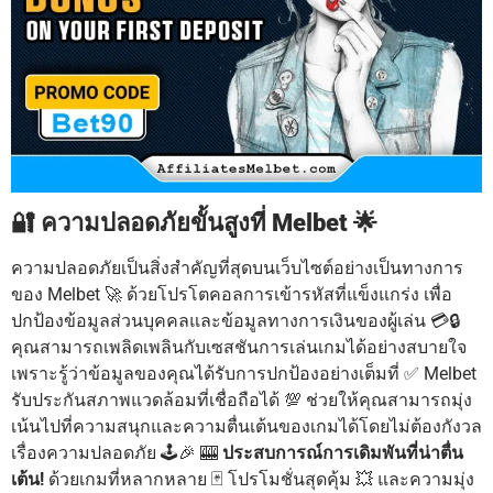
🔐
ความปลอดภัยขั้นสูงที่ Melbet
🌟
ความปลอดภัยเป็นสิ่งสำคัญที่สุดบนเว็บไซต์อย่างเป็นทางการ
ของ Melbet 🚀 ด้วยโปรโตคอลการเข้ารหัสที่แข็งแกร่ง เพื่อ
ปกป้องข้อมูลส่วนบุคคลและข้อมูลทางการเงินของผู้เล่น 💳🔒
คุณสามารถเพลิดเพลินกับเซสชันการเล่นเกมได้อย่างสบายใจ
เพราะรู้ว่าข้อมูลของคุณได้รับการปกป้องอย่างเต็มที่ ✅ Melbet
รับประกันสภาพแวดล้อมที่เชื่อถือได้ 💯 ช่วยให้คุณสามารถมุ่ง
เน้นไปที่ความสนุกและความตื่นเต้นของเกมได้โดยไม่ต้องกังวล
เรื่องความปลอดภัย 🕹️🎉 🎰
ประสบการณ์การเดิมพันที่น่าตื่น
เต้น!
ด้วยเกมที่หลากหลาย 🃏 โปรโมชั่นสุดคุ้ม 💥 และความมุ่ง