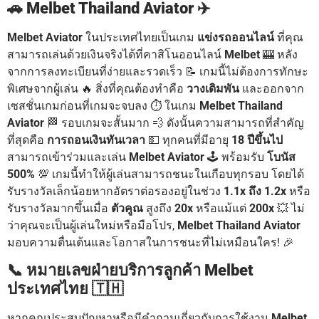
🚗
Melbet Thailand Aviator
✈️
Melbet Aviator
ในประเทศไทยเป็นเกม
แข่งรถออนไลน์
ที่คุณ
สามารถเล่นด้วยเงินจริงได้ที่คาสิโนออนไลน์
Melbet
🎰 หลัง
จากการลงทะเบียนที่ง่ายและรวดเร็ว 📝 เกมนี้ไม่ต้องการทักษะ
พิเศษจากผู้เล่น 🔥 สิ่งที่คุณต้องทำคือ
วางเดิมพัน
และออกจาก
เซสชั่นเกมก่อนที่เกมจะจบลง ⏱️ ในเกม
Melbet Thailand
Aviator
🏁 รอบเกมจะสั้นมาก 💨 ดังนั้นความสามารถที่สำคัญ
ที่สุดคือ
การถอนเงินทันเวลา
💵 ทุกคนที่มีอายุ
18 ปีขึ้นไป
สามารถเข้าร่วมและเล่น
Melbet Aviator
🕹️ พร้อมรับ
โบนัส
500%
💯 เกมนี้ทำให้ผู้เล่นสามารถชนะในเกือบทุกรอบ โดยได้
รับรางวัลเล็กน้อยหากอัตราต่อรองอยู่ในช่วง
1.1x ถึง 1.2x
หรือ
รับรางวัลมากขึ้นเมื่อ
ตัวคูณ
สูงถึง
20x
หรือแม้แต่
200x
💥 ไม่
ว่าคุณจะเป็นผู้เล่นใหม่หรือมือโปร,
Melbet Thailand Aviator
มอบความตื่นเต้นและโอกาสในการชนะที่ไม่เหมือนใคร! 🎉
📞
หมายเลขฝ่ายบริการลูกค้า Melbet
ประเทศไทย
🇹🇭
หากคุณประสบปัญหาหรือมีคำถามเกี่ยวกับการใช้งาน
Melbet