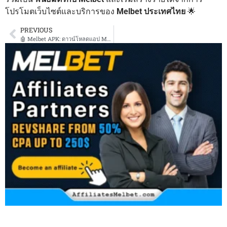
โปรโมตเว็บไซต์และบริการของ
Melbet ประเทศไทย
🌟
PREVIOUS
🤖 Melbet APK: ดาวน์โหลดแอป Melbet สำหรับ Android อย่างรวดเร็วและปลอดภัย