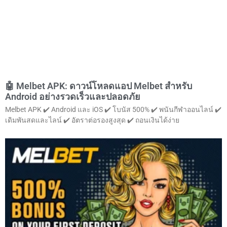
🤖 Melbet APK: ดาวน์โหลดแอป Melbet สำหรับ
Android อย่างรวดเร็วและปลอดภัย
Melbet APK ✔️ Android และ iOS ✔️ โบนัส 500% ✔️ พนันกีฬาออนไลน์ ✔️
เดิมพันสดและไลน์ ✔️ อัตราต่อรองสูงสุด ✔️ ถอนเงินได้ง่าย