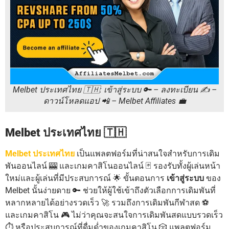
Melbet ประเทศไทย 🇹🇭: เข้าสู่ระบบ 🔑 – ลงทะเบียน ✍️ –
ดาวน์โหลดแอป 📲 – Melbet Affiliates 💼
Melbet ประเทศไทย 🇹🇭
Melbet ประเทศไทย
เป็นแพลตฟอร์มที่น่าสนใจสำหรับการเดิม
พันออนไลน์ 🎰 และเกมคาสิโนออนไลน์ 🃏 รองรับทั้งผู้เล่นหน้า
ใหม่และผู้เล่นที่มีประสบการณ์ 🌟 ขั้นตอนการ
เข้าสู่ระบบ
ของ
Melbet นั้นง่ายดาย 🔑 ช่วยให้ผู้ใช้เข้าถึงตัวเลือกการเดิมพันที่
หลากหลายได้อย่างรวดเร็ว 🚀 รวมถึงการเดิมพันกีฬาสด ⚽
และเกมคาสิโน 🎮 ไม่ว่าคุณจะสนใจการเดิมพันสดแบบรวดเร็ว
⏱️ หรือประสบการณ์ที่ดื่มด่ำของเกมคาสิโน 🎲 แพลตฟอร์ม