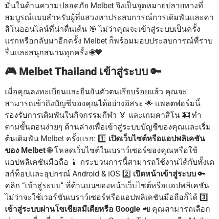
มั่นในด้านความปลอดภัย Melbet จึงเป็นจุดหมายปลายทางที่
สมบูรณ์แบบสำหรับผู้ที่แสวงหาประสบการณ์การเดิมพันและคา
สิโนออนไลน์ที่น่าตื่นเต้น 🎯 ไม่ว่าคุณจะเข้าสู่ระบบเป็นครั้ง
แรกหรือกลับมาอีกครั้ง Melbet ก็พร้อมมอบประสบการณ์ที่ราบ
รื่นและสนุกสนานทุกครั้ง 🌐💙
🎮
Melbet Thailand เข้าสู่ระบบ
🔑
เมื่อคุณลงทะเบียนและยืนยันตัวตนเรียบร้อยแล้ว คุณจะ
สามารถเข้าถึงบัญชีของคุณได้อย่างอิสระ 🌟 แพลตฟอร์มนี้
รองรับการเดิมพันในกิจกรรมกีฬา 🏅 และเกมคาสิโน 🎰 ทำ
ตามขั้นตอนง่ายๆ ด้านล่างเพื่อเข้าสู่ระบบบัญชีของคุณและเริ่ม
ต้นเดิมพัน Melbet ครั้งแรก: 1️⃣
เปิดเว็บไซต์หรือแอปพลิเคชัน
ของ Melbet
🌐 โหลดเว็บไซต์ในเบราว์เซอร์ของคุณหรือใช้
แอปพลิเคชันมือถือ 📱 กระบวนการนี้สามารถใช้งานได้กับทั้งเด
สก์ท็อปและอุปกรณ์ Android & iOS 2️⃣
เปิดหน้าเข้าสู่ระบบ
🔑
คลิก “เข้าสู่ระบบ” ที่ด้านบนของหน้าเว็บไซต์หรือแอปพลิเคชัน
ไม่ว่าจะใช้เวอร์ชันเบราว์เซอร์หรือแอปพลิเคชันมือถือก็ได้ 3️⃣
เข้าสู่ระบบผ่านโซเชียลมีเดียหรือ Google
📲 คุณสามารถเลือก