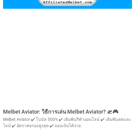
Melbet Aviator: วิธีการเล่น Melbet Aviator? 🛫🎮
Melbet Aviator ✔️ โบนัส 500% ✔️ เดิมพันกีฬาออนไลน์ ✔️ เดิมพันสดและ
ไลน์ ✔️ อัตราต่อรองสูงสุด ✔️ ถอนเงินได้ง่าย