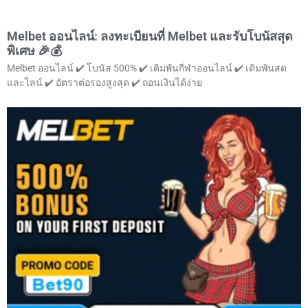
Melbet ออนไลน์: ลงทะเบียนที่ Melbet และรับโบนัสสุด
พิเศษ 🎉💰
Melbet ออนไลน์ ✔️ โบนัส 500% ✔️ เดิมพันกีฬาออนไลน์ ✔️ เดิมพันสด
และไลน์ ✔️ อัตราต่อรองสูงสุด ✔️ ถอนเงินได้ง่าย