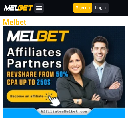
Sign up
Login
About Us
Melbet