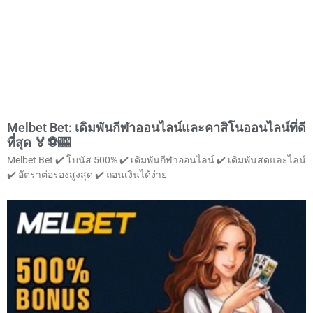
Melbet Bet: เดิมพันกีฬาออนไลน์และคาสิโนออนไลน์ที่ดี
ที่สุด 🏅⚽🎰
Melbet Bet ✔️ โบนัส 500% ✔️ เดิมพันกีฬาออนไลน์ ✔️ เดิมพันสดและไลน์
✔️ อัตราต่อรองสูงสุด ✔️ ถอนเงินได้ง่าย