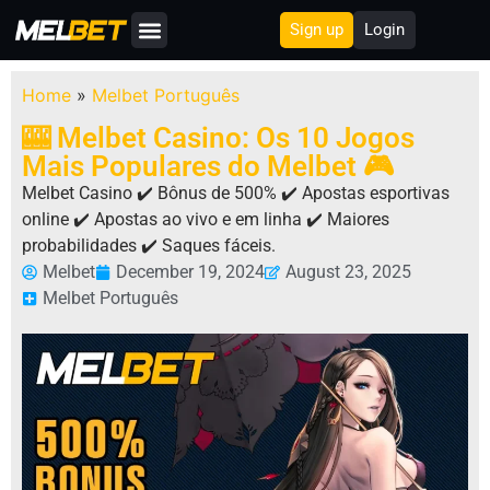
Sign up
Login
Home
»
Melbet Português
🎰 Melbet Casino: Os 10 Jogos
Mais Populares do Melbet 🎮
Melbet Casino ✔️ Bônus de 500% ✔️ Apostas esportivas
online ✔️ Apostas ao vivo e em linha ✔️ Maiores
probabilidades ✔️ Saques fáceis.
Melbet
December 19, 2024
August 23, 2025
Melbet Português