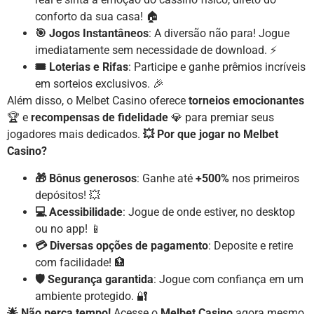
conforto da sua casa! 🏠
🎯 Jogos Instantâneos
: A diversão não para! Jogue
imediatamente sem necessidade de download. ⚡
🎟️ Loterias e Rifas
: Participe e ganhe prêmios incríveis
em sorteios exclusivos. 🎉
Além disso, o Melbet Casino oferece
torneios emocionantes
🏆 e
recompensas de fidelidade
💎 para premiar seus
jogadores mais dedicados.
💥 Por que jogar no Melbet
Casino?
🎁 Bônus generosos
: Ganhe até
+500%
nos primeiros
depósitos! 💥
💻 Acessibilidade
: Jogue de onde estiver, no desktop
ou no app! 📱
💳 Diversas opções de pagamento
: Deposite e retire
com facilidade! 🏦
🛡️ Segurança garantida
: Jogue com confiança em um
ambiente protegido. 🔐
🌟 Não perca tempo!
Acesse o
Melbet Casino
agora mesmo