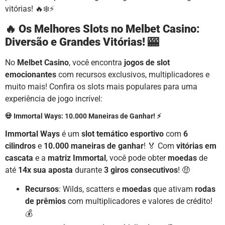
vitórias! 🔥❄️⚡
🔥 Os Melhores Slots no Melbet Casino:
Diversão e Grandes Vitórias! 🎰
No
Melbet Casino
, você encontra
jogos de slot
emocionantes
com recursos exclusivos, multiplicadores e
muito mais! Confira os slots mais populares para uma
experiência de jogo incrível:
💀 Immortal Ways: 10.000 Maneiras de Ganhar! ⚡
Immortal Ways
é um
slot temático esportivo
com
6
cilindros
e
10.000 maneiras de ganhar
! 🏅 Com
vitórias em
cascata
e a
matriz Immortal
, você pode obter
moedas
de
até
14x sua aposta
durante
3 giros consecutivos
! 🤑
Recursos
: Wilds, scatters e
moedas
que ativam
rodas
de prêmios
com multiplicadores e valores de crédito!
💰