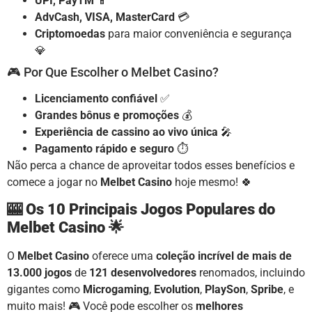
UPI, PayTM
📱
AdvCash, VISA, MasterCard
💳
Criptomoedas
para maior conveniência e segurança
💎
🎮 Por Que Escolher o Melbet Casino?
Licenciamento confiável
✅
Grandes bônus e promoções
💰
Experiência de cassino ao vivo única
🎤
Pagamento rápido e seguro
⏱️
Não perca a chance de aproveitar todos esses benefícios e
comece a jogar no
Melbet Casino
hoje mesmo! 🍀
🎰 Os 10 Principais Jogos Populares do
Melbet Casino 🌟
O
Melbet Casino
oferece uma
coleção incrível de mais de
13.000 jogos
de
121 desenvolvedores
renomados, incluindo
gigantes como
Microgaming
,
Evolution
,
PlaySon
,
Spribe
, e
muito mais! 🎮 Você pode escolher os
melhores