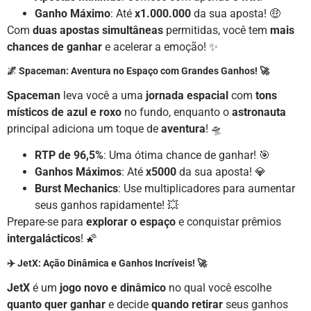
Ganho Máximo
: Até
x1.000.000
da sua aposta! 🤑
Com
duas apostas simultâneas
permitidas, você tem
mais
chances de ganhar
e acelerar a emoção! ✨
🌌 Spaceman: Aventura no Espaço com Grandes Ganhos! 🚀
Spaceman
leva você a uma
jornada espacial
com
tons
místicos de azul e roxo
no fundo, enquanto o
astronauta
principal adiciona um toque de
aventura
! 🛸
RTP de 96,5%
: Uma ótima chance de ganhar! 🎯
Ganhos Máximos
: Até
x5000
da sua aposta! 💎
Burst Mechanics
: Use multiplicadores para aumentar
seus ganhos rapidamente! 💥
Prepare-se para
explorar o espaço
e conquistar prêmios
intergalácticos
! 🌠
✈️ JetX: Ação Dinâmica e Ganhos Incríveis! 🚀
JetX
é um
jogo novo e dinâmico
no qual você escolhe
quanto quer ganhar
e decide
quando retirar
seus ganhos