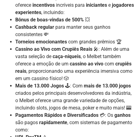
oferece
incentivos
incríveis para
iniciantes
e
jogadores
experientes
, incluindo:
Bônus de boas-vindas de 500%
💥
Cashback regular
para manter seus ganhos
consistentes 💸
Torneios emocionantes
com grandes prêmios 🏆
Cassino ao Vivo com Crupiês Reais
🎤: Além de uma
vasta seleção de
caça-níqueis
, o Melbet também
oferece a emoção de um
cassino ao vivo
com
crupiês
reais
, proporcionando uma experiência imersiva como
em um cassino físico! 🎲
Mais de 13.000 Jogos
🕹️: Com
mais de 13.000 jogos
criados pelos principais desenvolvedores da indústria,
o Melbet oferece uma grande variedade de opções,
incluindo slots, jogos de mesa, poker e muito mais! 🎰
Pagamentos Rápidos e Diversificados
💳: Os
ganhos
são pagos
rapidamente
, com sistemas de pagamento
como: