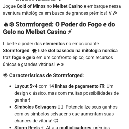
Jogue
Gold of Minos
no
Melbet Casino
e embarque nessa
aventura mitológica em busca de grandes prêmios! 🏅🎉
🔥❄️ Stormforged: O Poder do Fogo e do
Gelo no Melbet Casino ⚡
Liberte o poder dos
elementos
no emocionante
Stormforged
! 🌪️ Este
slot baseado na mitologia nórdica
traz
fogo e gelo
em um confronto épico, com recursos
únicos e grandes vitórias! 🔥❄️
🌟
Características de Stormforged
:
Layout 5×4
com
14 linhas de pagamento
🎰: Um
design clássico, mas com muitas possibilidades de
ganhar!
Símbolos Selvagens
🦸‍♂️: Potencialize seus ganhos
com os símbolos selvagens que aumentam suas
chances de vitória! 💥
Storm Reels
⚡: Atraia
multiplicadores
, prêmios