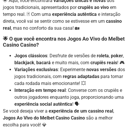
🌟 Aqui, você encontrará
variações únicas e novas
dos
jogos tradicionais, apresentados por
crupiês ao vivo
em
tempo real. 🃏 Com uma
experiência autêntica
e interação
direta, você vai se sentir como se estivesse em um
cassino
real
, mas no conforto da sua casa! 🏡
🌟 O que você encontra nos Jogos Ao Vivo do Melbet
Casino Casino?
Jogos clássicos
: Desfrute de versões de
roleta
,
poker
,
blackjack
,
bacará
e muito mais, com
crupiês reais
! 🎮
Variações exclusivas
: Experimente
novas versões
dos
jogos tradicionais, com
regras adaptadas
para tornar
cada rodada mais emocionante! 💥
Interação em tempo real
: Converse com os crupiês e
outros jogadores enquanto joga, proporcionando uma
experiência social autêntica
! 🗣️
Se você deseja viver a
experiência de um cassino real
,
Jogos Ao Vivo do Melbet Casino Casino
são a melhor
escolha para você! 💎