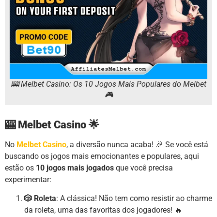
🎰 Melbet Casino: Os 10 Jogos Mais Populares do Melbet
🎮
🎰 Melbet Casino 🌟
No
Melbet Casino
, a diversão nunca acaba! 🎉 Se você está
buscando os jogos mais emocionantes e populares, aqui
estão os
10 jogos mais jogados
que você precisa
experimentar:
🎲 Roleta
: A clássica! Não tem como resistir ao charme
da roleta, uma das favoritas dos jogadores! 🔥