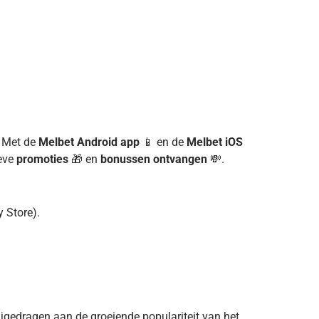
. Met de
Melbet Android app
📱 en de
Melbet iOS
eve
promoties
🎁 en
bonussen ontvangen
💸.
y Store).
ijgedragen aan de groeiende populariteit van het