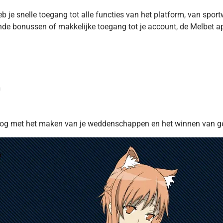
b je snelle toegang tot alle functies van het platform, van spo
e bonussen of makkelijke toegang tot je account, de Melbet ap
n
og met het maken van je weddenschappen en het winnen van gew