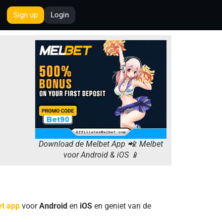
Sign up
Login
Download de Melbet App 📲: Melbet
voor Android & iOS 📱
t app
voor
Android
en
iOS
en geniet van de