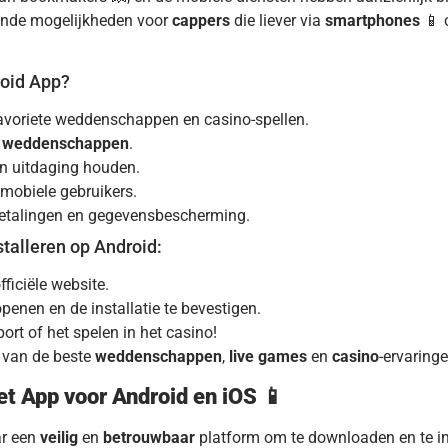
lende mogelijkheden voor
cappers
die liever via
smartphones
📱 
roid App?
favoriete weddenschappen en casino-spellen.
e weddenschappen
.
n uitdaging houden.
mobiele gebruikers.
betalingen en gegevensbescherming.
talleren op Android:
ficiële website.
enen en de installatie te bevestigen.
rt of het spelen in het casino!
 van de beste
weddenschappen
,
live games
en
casino
-ervaringe
t App voor Android en iOS 📱
ar een
veilig
en
betrouwbaar
platform om te downloaden en te in