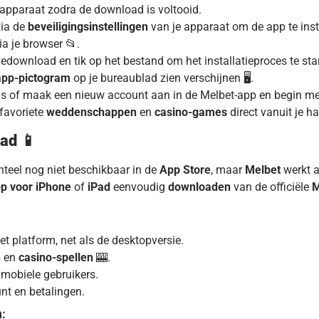
 apparaat zodra de download is voltooid.
ia de
beveiligingsinstellingen
van je apparaat om de app te insta
a je browser 📂.
gedownload en tik op het bestand om het installatieproces te sta
app-pictogram
op je bureaublad zien verschijnen 🖥️.
s of maak een nieuw account aan in de Melbet-app en begin me
 favoriete
weddenschappen
en
casino-games
direct vanuit je 
Pad 📱
eel nog niet beschikbaar in de
App Store
, maar
Melbet
werkt a
p voor iPhone
of
iPad
eenvoudig
downloaden
van de officiële
M
het platform, net als de desktopversie.
n
en
casino-spellen
🎰.
mobiele gebruikers.
nt en betalingen.
: