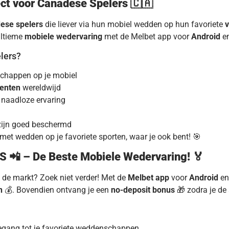
ct voor Canadese Spelers 🇨🇦
ese spelers
die liever via hun mobiel wedden op hun favoriete
v
ultieme
mobiele wedervaring
met de Melbet app voor
Android
e
lers?
chappen op je mobiel
enten
wereldwijd
 naadloze ervaring
ijn goed beschermd
et wedden op je favoriete sporten, waar je ook bent! 🎯
S 📲 – De Beste Mobiele Wedervaring! 🏅
 de markt? Zoek niet verder! Met de
Melbet app
voor
Android
e
n
💰. Bovendien ontvang je een
no-deposit bonus
🎁 zodra je de 
oegang tot je favoriete weddenschappen