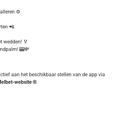
lleren ⚙️.
rten 📲.
t wedden! 🏅
handpalm! 🎰💸
ctief aan het beschikbaar stellen van de app via
elbet-website
🌐.