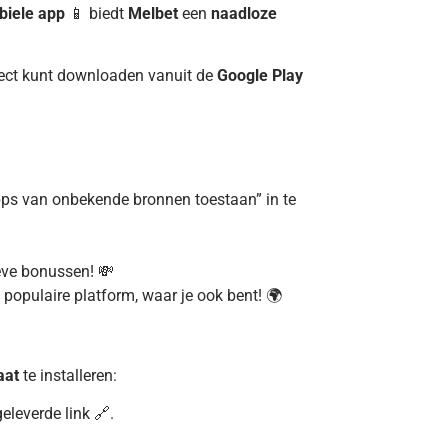
biele app
📱 biedt
Melbet
een
naadloze
rect kunt downloaden vanuit de
Google Play
apps van onbekende bronnen toestaan” in te
ve bonussen! 💸
 populaire platform, waar je ook bent! 🌍
aat
te installeren:
eleverde link 🔗.