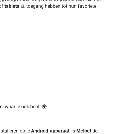
of
tablets
📊 toegang hebben tot hun favoriete
n, waar je ook bent! 🌍
stalleren op je
Android-apparaat
, is
Melbet
de