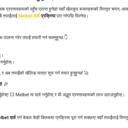
ाञ्चक प्रस्तावहरूको पहुँच प्राप्त हुनेछ! यहाँ खेलकुद बजारहरूको विस्तृत चयन, आ
बै तपाईंलाई
Melbet दर्ता
प्रक्रिया
पार गरेपछि मिल्नेछ।
लना गरेर तपाईं तयारी गर्न सक्नुहुन्छ:👇
स्।
र्नुहोस्।
, र अब तपाईंको खेलिङ यात्रा सुरु गर्न तयार हुनुहुन्छ! 🚀
स!
🎉
र्नुहोस्! 💥 Melbet मा दर्ता गर्नुहोस् र यी अद्भुत प्रस्तावहरूको लाभ उठाउनुहोस्।
bet दर्ता
गर्न केबल केही क्लिकमा प्रक्रिया पूरा गर्न सक्छन्! यहाँ तपाईंलाई विस्त