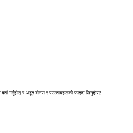
दर्ता गर्नुहोस् र अद्भुत बोनस र प्रस्तावहरूको फाइदा लिनुहोस्!