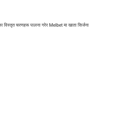
तलका विस्तृत चरणहरू पालना गरेर Melbet मा खाता सिर्जना