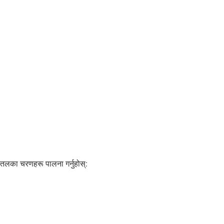
। तलका चरणहरू पालना गर्नुहोस्: