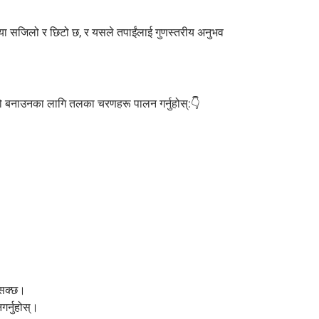
रिया सजिलो र छिटो छ, र यसले तपाईंलाई गुणस्तरीय अनुभव
लो बनाउनका लागि तलका चरणहरू पालन गर्नुहोस्:👇
 सक्छ।
र्नुहोस्।