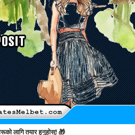
हरूको लागि तयार हुनुहोस्!
🎁