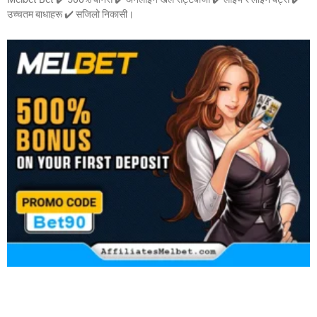
उच्चतम बाधाहरू ✔️ सजिलो निकासी।