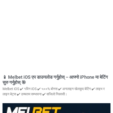
📱 Melbet iOS एप डाउनलोड गर्नुहोस् – आफ्नो iPhone मा बेटिंग
सुरु गर्नुहोस् 🎯
Melbet iOS ✔️ १विन iOS ✔️ ५००% बोनस ✔️ अनलाइन खेलकुद बेटिंग ✔️ लाइभ र
लाइन बेट्स ✔️ उच्चतम सम्भावना ✔️ सजिलो निकासी।