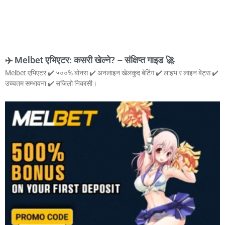
✈️ Melbet एभिएटर: कसरी खेल्ने? – संक्षिप्त गाइड 🚀
Melbet एभिएटर ✔️ ५००% बोनस ✔️ अनलाइन खेलकुद बेटिंग ✔️ लाइभ र लाइन बेट्स ✔️
उच्चतम सम्भावना ✔️ सजिलो निकासी।