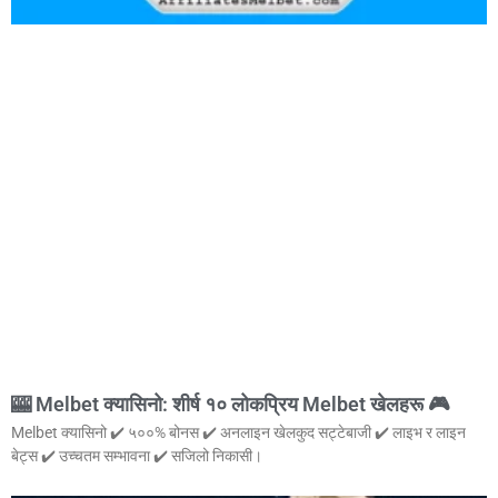
🎰 Melbet क्यासिनो: शीर्ष १० लोकप्रिय Melbet खेलहरू 🎮
Melbet क्यासिनो ✔️ ५००% बोनस ✔️ अनलाइन खेलकुद सट्टेबाजी ✔️ लाइभ र लाइन
बेट्स ✔️ उच्चतम सम्भावना ✔️ सजिलो निकासी।