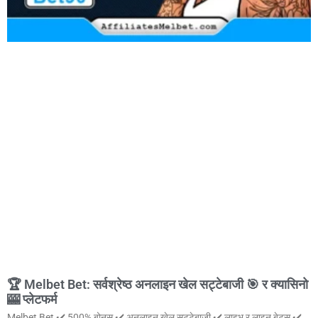
🏆 Melbet Bet: सर्वश्रेष्ठ अनलाइन खेल सट्टेबाजी 🎯 र क्यासिनो
🎰 प्लेटफर्म
Melbet Bet ✔️ 500% बोनस ✔️ अनलाइन खेल सट्टेबाजी ✔️ लाइभ र लाइन बेट्स ✔️