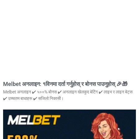
Melbet अनलाइन: १विनमा दर्ता गर्नुहोस् र बोनस पाउनुहोस् 🎉🎁
Melbet अनलाइन ✔️ ५००% बोनस ✔️ अनलाइन खेलकुद बेटिंग ✔️ लाइभ र लाइन बेट्स
✔️ उच्चतम बाधाहरू ✔️ सजिलो निकासी।