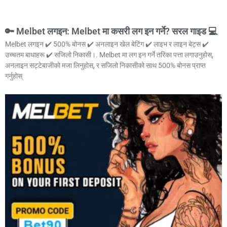
🔑 Melbet लगइन: Melbet मा कसरी लग इन गर्ने? सरल गाइड 💻
Melbet लगइन ✔️ 500% बोनस ✔️ अनलाइन खेल बेटिंग ✔️ लाइभ र लाइन बेट्स ✔️
उच्चतम बाधाहरू ✔️ सजिलो निकासी।. Melbet मा लग इन गर्ने तरिका पत्ता लगाउनुहोस्,
अनलाइन सट्टेबाजीको मजा लिनुहोस्, र सजिलो निकासीको साथ 500% बोनस प्राप्त
गर्नुहोस्