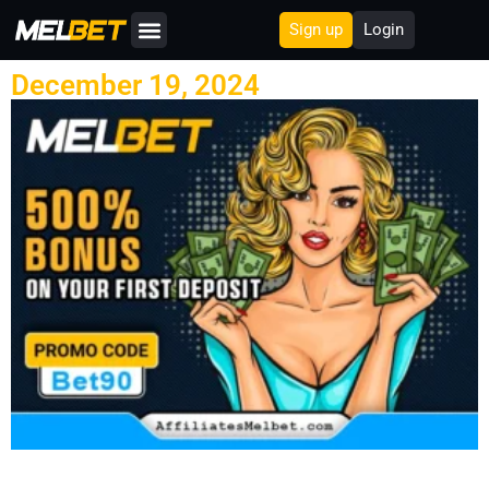
Sign up
Login
December 19, 2024