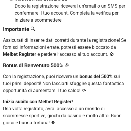
Dopo la registrazione, riceverai un’email o un SMS per
confermare il tuo account. Completa la verifica per
iniziare a scommettere.
Importante
🔍
Assicurati di inserire dati corretti durante la registrazione! Se
fornisci informazioni errate, potresti essere bloccato da
Melbet Register
e perdere l’accesso al tuo account. 🚫
Bonus di Benvenuto 500%
🎉
Con la registrazione, puoi ricevere un
bonus del 500%
sui
tuoi primi depositi! Non lasciarti sfuggire questa fantastica
opportunità di aumentare il tuo saldo! 💸
Inizia subito con Melbet Register!
Una volta registrato, avrai accesso a un mondo di
scommesse sportive, giochi da casinò e molto altro. Buon
gioco e buona fortuna! 🍀