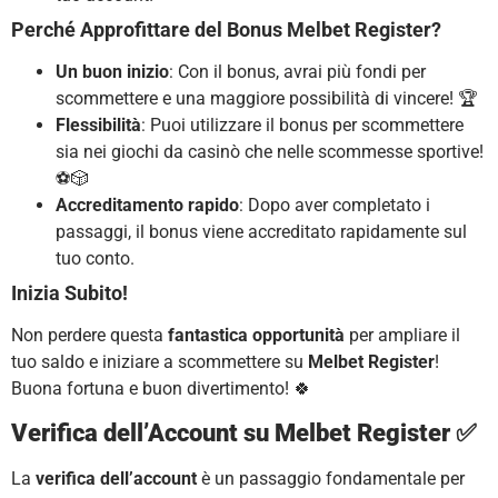
Perché Approfittare del Bonus Melbet Register?
Un buon inizio
: Con il bonus, avrai più fondi per
scommettere e una maggiore possibilità di vincere! 🏆
Flessibilità
: Puoi utilizzare il bonus per scommettere
sia nei giochi da casinò che nelle scommesse sportive!
⚽🎲
Accreditamento rapido
: Dopo aver completato i
passaggi, il bonus viene accreditato rapidamente sul
tuo conto.
Inizia Subito!
Non perdere questa
fantastica opportunità
per ampliare il
tuo saldo e iniziare a scommettere su
Melbet Register
!
Buona fortuna e buon divertimento! 🍀
Verifica dell’Account su Melbet Register
✅
La
verifica dell’account
è un passaggio fondamentale per