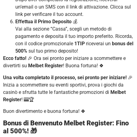
un’email o un SMS con il link di attivazione. Clicca sul
link per verificare il tuo account.
Effettua il Primo Deposito
💰
Vai alla sezione “Cassa”, scegli un metodo di
pagamento e deposita il tuo importo preferito. Ricorda,
con il codice promozionale
1TIP
riceverai un
bonus del
500%
sul tuo primo deposito!
Ecco fatto!
🎉 Ora sei pronto per iniziare a scommettere e
divertirti su
Melbet Register
! Buona fortuna! 🍀
Una volta completato il processo, sei pronto per iniziare!
🎉
Inizia a scommettere su eventi sportivi, prova i giochi da
casinò e sfrutta tutte le fantastiche promozioni di
Melbet
Register
! 🎰🏆
Buon divertimento e buona fortuna! 🍀
Bonus di Benvenuto Melbet Register: Fino
al 500%!
🎁