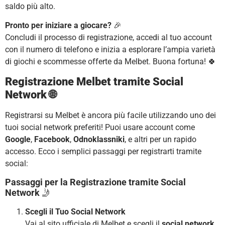
saldo più alto.
Pronto per iniziare a giocare?
🎉
Concludi il processo di registrazione, accedi al tuo account
con il numero di telefono e inizia a esplorare l’ampia varietà
di giochi e scommesse offerte da Melbet. Buona fortuna! 🍀
Registrazione Melbet tramite Social
Network
🌐
Registrarsi su Melbet è ancora più facile utilizzando uno dei
tuoi social network preferiti! Puoi usare account come
Google
,
Facebook
,
Odnoklassniki
, e altri per un rapido
accesso. Ecco i semplici passaggi per registrarti tramite
social:
Passaggi per la Registrazione tramite Social
Network
🤳
Scegli il Tuo Social Network
Vai al sito ufficiale di Melbet e scegli il
social network