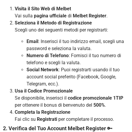
Visita il Sito Web di Melbet
Vai sulla
pagina ufficiale
di
Melbet Register
.
Seleziona il Metodo di Registrazione
Scegli uno dei seguenti metodi per registrarti:
Email
: Inserisci il tuo indirizzo email, scegli una
password e seleziona la valuta.
Numero di Telefono
: Fornisci il tuo numero di
telefono e scegli la valuta.
Social Network
: Puoi registrarti usando il tuo
account social preferito (Facebook, Google,
Telegram, ecc.).
Usa il Codice Promozionale
Se disponibile, inserisci il
codice promozionale 1TIP
per ottenere il bonus di benvenuto del
500%
.
Completa la Registrazione
Fai clic su
Registrati
per completare il processo.
2. Verifica del Tuo Account Melbet Register
🔑