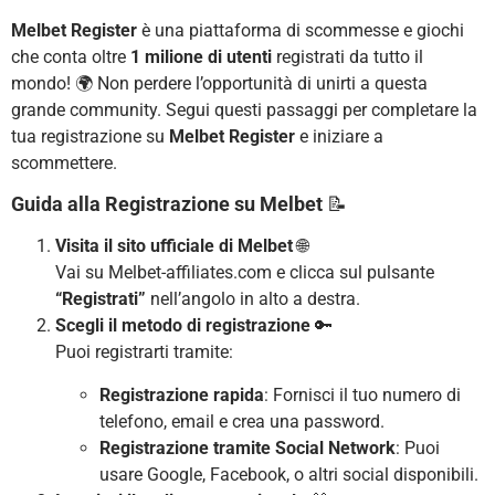
Melbet Register
è una piattaforma di scommesse e giochi
che conta oltre
1 milione di utenti
registrati da tutto il
mondo! 🌍 Non perdere l’opportunità di unirti a questa
grande community. Segui questi passaggi per completare la
tua registrazione su
Melbet Register
e iniziare a
scommettere.
Guida alla Registrazione su Melbet
📝
Visita il sito ufficiale di Melbet
🌐
Vai su Melbet-affiliates.com e clicca sul pulsante
“Registrati”
nell’angolo in alto a destra.
Scegli il metodo di registrazione
🔑
Puoi registrarti tramite:
Registrazione rapida
: Fornisci il tuo numero di
telefono, email e crea una password.
Registrazione tramite Social Network
: Puoi
usare Google, Facebook, o altri social disponibili.