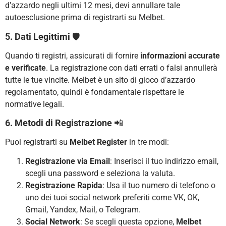
d’azzardo negli ultimi 12 mesi, devi annullare tale
autoesclusione prima di registrarti su Melbet.
5. Dati Legittimi
🛡️
Quando ti registri, assicurati di fornire
informazioni accurate
e verificate
. La registrazione con dati errati o falsi annullerà
tutte le tue vincite. Melbet è un sito di gioco d’azzardo
regolamentato, quindi è fondamentale rispettare le
normative legali.
6. Metodi di Registrazione
📲
Puoi registrarti su
Melbet Register
in tre modi:
Registrazione via Email
: Inserisci il tuo indirizzo email,
scegli una password e seleziona la valuta.
Registrazione Rapida
: Usa il tuo numero di telefono o
uno dei tuoi social network preferiti come VK, OK,
Gmail, Yandex, Mail, o Telegram.
Social Network
: Se scegli questa opzione,
Melbet