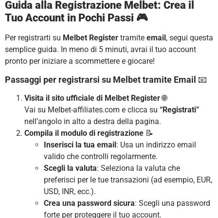
Guida alla Registrazione Melbet: Crea il
Tuo Account in Pochi Passi
🎮
Per registrarti su
Melbet Register
tramite
email
, segui questa
semplice guida. In meno di 5 minuti, avrai il tuo account
pronto per iniziare a scommettere e giocare!
Passaggi per registrarsi su Melbet tramite Email
📧
Visita il sito ufficiale di Melbet Register
🌐
Vai su Melbet-affiliates.com e clicca su
“Registrati”
nell’angolo in alto a destra della pagina.
Compila il modulo di registrazione
📝
Inserisci la tua email
: Usa un indirizzo email
valido che controlli regolarmente.
Scegli la valuta
: Seleziona la valuta che
preferisci per le tue transazioni (ad esempio, EUR,
USD, INR, ecc.).
Crea una password sicura
: Scegli una password
forte per proteggere il tuo account.