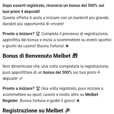
Dopo esserti registrato, riceverai un bonus del 500% sui
tuoi primi 4 depositi!
Questa offerta ti aiuta a iniziare con un bankroll più grande,
dandoti più opportunità di vincere!
Pronto a iniziare?
🏆 Completa il processo di registrazione,
approfitta del bonus e inizia a scommettere su eventi sportivi
e giochi da casinò! Buona fortuna! 🍀
Bonus di Benvenuto Melbet
🎁
Non dimenticare che, una volta completata la registrazione,
puoi approfittare di un
bonus del 500%
sui tuoi primi 4
depositi! 🎉
Pronto a iniziare?
🏆 Una volta registrato, puoi iniziare a
scommettere su sport, casinò e molto altro su
Melbet
Register
. Buona fortuna e goditi il gioco! 🍀
Registrazione su Melbet
🎉