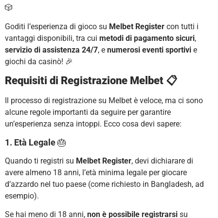
🎲
Goditi l’esperienza di gioco su
Melbet Register
con tutti i
vantaggi disponibili, tra cui
metodi di pagamento sicuri
,
servizio di assistenza 24/7
, e
numerosi eventi sportivi
e
giochi da casinò! 🎉
Requisiti di Registrazione Melbet
📋
Il processo di registrazione su Melbet è veloce, ma ci sono
alcune regole importanti da seguire per garantire
un’esperienza senza intoppi. Ecco cosa devi sapere:
1. Età Legale
🎂
Quando ti registri su
Melbet Register
, devi dichiarare di
avere almeno 18 anni, l’età minima legale per giocare
d’azzardo nel tuo paese (come richiesto in Bangladesh, ad
esempio).
Se hai meno di 18 anni,
non è possibile registrarsi
su