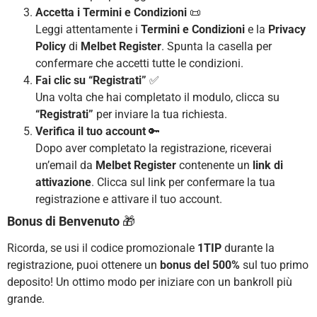
Accetta i Termini e Condizioni
📜
Leggi attentamente i
Termini e Condizioni
e la
Privacy
Policy
di
Melbet Register
. Spunta la casella per
confermare che accetti tutte le condizioni.
Fai clic su “Registrati”
✅
Una volta che hai completato il modulo, clicca su
“Registrati”
per inviare la tua richiesta.
Verifica il tuo account
🔑
Dopo aver completato la registrazione, riceverai
un’email da
Melbet Register
contenente un
link di
attivazione
. Clicca sul link per confermare la tua
registrazione e attivare il tuo account.
Bonus di Benvenuto
🎁
Ricorda, se usi il codice promozionale
1TIP
durante la
registrazione, puoi ottenere un
bonus del 500%
sul tuo primo
deposito! Un ottimo modo per iniziare con un bankroll più
grande.