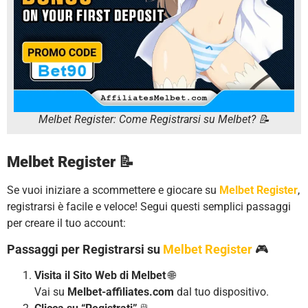
Melbet Register: Come Registrarsi su Melbet? 📝
Melbet Register
📝
Se vuoi iniziare a scommettere e giocare su
Melbet Register
,
registrarsi è facile e veloce! Segui questi semplici passaggi
per creare il tuo account:
Passaggi per Registrarsi su
Melbet Register
🎮
Visita il Sito Web di Melbet
🌐
Vai su
Melbet-affiliates.com
dal tuo dispositivo.