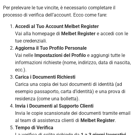
Per prelevare le tue vincite, è necessario completare il
processo di verifica dell’account. Ecco come fare:
Accedi al Tuo Account Melbet Register
Vai alla homepage di
Melbet Register
e accedi con le
tue credenziali.
Aggiorna il Tuo Profilo Personale
Vai nelle
Impostazioni del Profilo
e aggiungi tutte le
informazioni richieste (nome, indirizzo, data di nascita,
ecc.).
Carica i Documenti Richiesti
Carica una copia dei tuoi documenti di identità (ad
esempio passaporto, carta d’identità) e una prova di
residenza (come una bolletta).
Invia i Documenti al Supporto Clienti
Invia le copie scansionate dei documenti tramite email
al team di assistenza clienti di
Melbet Register
.
Tempo di Verifica
La verifica di solito richiede da
1 a 3 giorni lavorativi
.