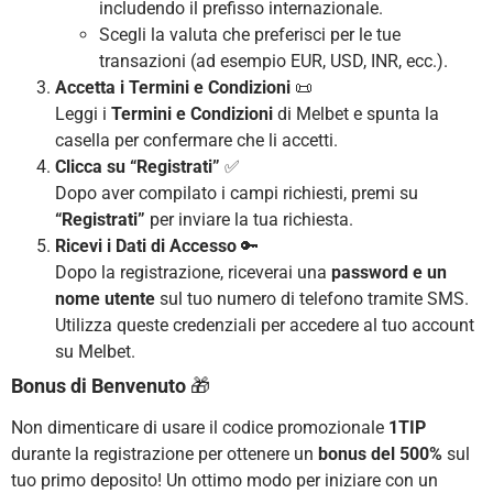
includendo il prefisso internazionale.
Scegli la valuta che preferisci per le tue
transazioni (ad esempio EUR, USD, INR, ecc.).
Accetta i Termini e Condizioni
📜
Leggi i
Termini e Condizioni
di Melbet e spunta la
casella per confermare che li accetti.
Clicca su “Registrati”
✅
Dopo aver compilato i campi richiesti, premi su
“Registrati”
per inviare la tua richiesta.
Ricevi i Dati di Accesso
🔑
Dopo la registrazione, riceverai una
password e un
nome utente
sul tuo numero di telefono tramite SMS.
Utilizza queste credenziali per accedere al tuo account
su Melbet.
Bonus di Benvenuto
🎁
Non dimenticare di usare il codice promozionale
1TIP
durante la registrazione per ottenere un
bonus del 500%
sul
tuo primo deposito! Un ottimo modo per iniziare con un