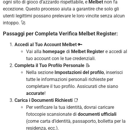
ogni sito di gioco d’azzardo rispettabile, e
Melbet
non fa
eccezione. Questo processo aiuta a garantire che solo gli
utenti legittimi possano prelevare le loro vincite senza alcun
intoppo. 🚀
Passaggi per Completa Verifica Melbet Register:
Accedi al Tuo Account Melbet
🔑
Vai alla
homepage
di
Melbet Register
e accedi al
tuo account con le tue credenziali.
Completa il Tuo Profilo Personale
📝
Nella sezione
Impostazioni del profilo
, inserisci
tutte le informazioni personali richieste per
completare il tuo profilo. Assicurati che siano
accurate
!
Carica i Documenti Richiesti
📑
Per verificare la tua identità, dovrai caricare
fotocopie scansionate di
documenti ufficiali
(come carta d’identità, passaporto, bolletta per la
residenza, ecc.).