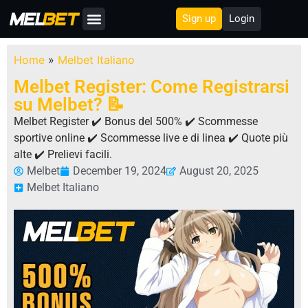
Sign up
Login
Home
»
Melbet Italiano
Melbet Register: Come Registrarsi
su Melbet? 📝
Melbet Register ✔️ Bonus del 500% ✔️ Scommesse
sportive online ✔️ Scommesse live e di linea ✔️ Quote più
alte ✔️ Prelievi facili.
Melbet
December 19, 2024
August 20, 2025
Melbet Italiano