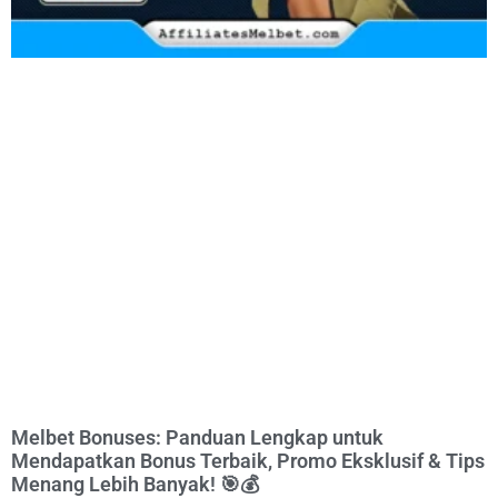
Melbet Bonuses: Panduan Lengkap untuk
Mendapatkan Bonus Terbaik, Promo Eksklusif & Tips
Menang Lebih Banyak! 🎯💰