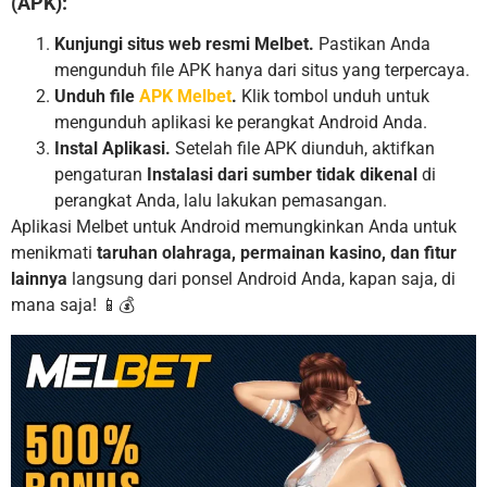
(APK):
Kunjungi situs web resmi Melbet.
Pastikan Anda
mengunduh file APK hanya dari situs yang terpercaya.
Unduh file
APK Melbet
.
Klik tombol unduh untuk
mengunduh aplikasi ke perangkat Android Anda.
Instal Aplikasi.
Setelah file APK diunduh, aktifkan
pengaturan
Instalasi dari sumber tidak dikenal
di
perangkat Anda, lalu lakukan pemasangan.
Aplikasi Melbet untuk Android memungkinkan Anda untuk
menikmati
taruhan olahraga, permainan kasino, dan fitur
lainnya
langsung dari ponsel Android Anda, kapan saja, di
mana saja! 📱💰