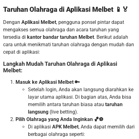
Taruhan Olahraga di Aplikasi Melbet 📱🏅
Dengan
Aplikasi Melbet
, pengguna ponsel pintar dapat
mengakses semua olahraga dan acara taruhan yang
tersedia di
kantor bandar taruhan Melbet
. Berikut adalah
cara untuk menikmati taruhan olahraga dengan mudah dan
cepat di aplikasi:
Langkah Mudah Taruhan Olahraga di Aplikasi
Melbet:
Masuk ke Aplikasi Melbet 🔑
Setelah login, Anda akan langsung diarahkan ke
layar utama aplikasi. Di bagian atas, Anda bisa
memilih antara taruhan biasa atau
taruhan
langsung
(live betting).
Pilih Olahraga yang Anda Inginkan 🏀⚽
Di aplikasi
APK Melbet
, Anda dapat memilih dari
berbagai olahraga seperti: