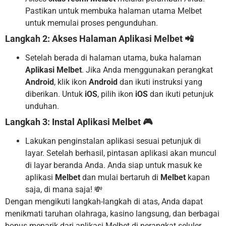
Pastikan untuk membuka halaman utama Melbet
untuk memulai proses pengunduhan.
Langkah 2: Akses Halaman Aplikasi Melbet 📲
Setelah berada di halaman utama, buka halaman
Aplikasi Melbet
. Jika Anda menggunakan perangkat
Android
, klik ikon
Android
dan ikuti instruksi yang
diberikan. Untuk
iOS
, pilih ikon
iOS
dan ikuti petunjuk
unduhan.
Langkah 3: Instal Aplikasi Melbet 🎮
Lakukan penginstalan aplikasi sesuai petunjuk di
layar. Setelah berhasil, pintasan aplikasi akan muncul
di layar beranda Anda. Anda siap untuk masuk ke
aplikasi
Melbet
dan mulai bertaruh di
Melbet
kapan
saja, di mana saja! 💸
Dengan mengikuti langkah-langkah di atas, Anda dapat
menikmati taruhan olahraga, kasino langsung, dan berbagai
bonus menarik dari aplikasi Melbet di perangkat seluler