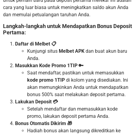
untuk pemain baru pada deposit pertama mereka! Ini adalah
cara yang luar biasa untuk meningkatkan saldo akun Anda
dan memulai petualangan taruhan Anda.
Langkah-langkah untuk Mendapatkan Bonus Deposit
Pertama:
Daftar di Melbet 📋
Kunjungi situs
Melbet APK
dan buat akun baru
Anda.
Masukkan Kode Promo 1TIP 🔑
Saat mendaftar, pastikan untuk memasukkan
kode promo 1TIP
di kolom yang disediakan. Ini
akan memungkinkan Anda untuk mendapatkan
bonus 500% saat melakukan deposit pertama.
Lakukan Deposit 💳
Setelah mendaftar dan memasukkan kode
promo, lakukan deposit pertama Anda.
Bonus Otomatis Dikirim 🎁
Hadiah bonus akan langsung dikreditkan ke