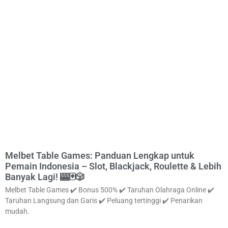
Melbet Table Games: Panduan Lengkap untuk
Pemain Indonesia – Slot, Blackjack, Roulette & Lebih
Banyak Lagi! 🎰🃏🎲
Melbet Table Games ✔️ Bonus 500% ✔️ Taruhan Olahraga Online ✔️
Taruhan Langsung dan Garis ✔️ Peluang tertinggi ✔️ Penarikan
mudah.