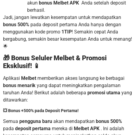
akun
bonus Melbet APK
Anda setelah deposit
berhasil.
Jadi, jangan lewatkan kesempatan untuk mendapatkan
bonus 500%
pada deposit pertama Anda hanya dengan
menggunakan kode promo
1TIP
! Semakin cepat Anda
bergabung, semakin besar kesempatan Anda untuk menang!
🌟
🎁 Bonus Seluler Melbet & Promosi
Eksklusif! 📱
Aplikasi
Melbet
memberikan akses langsung ke berbagai
bonus menarik
yang dapat meningkatkan pengalaman
taruhan Anda! Berikut adalah beberapa
promosi utama
yang
ditawarkan:
💥 Bonus +500% pada Deposit Pertama!
Semua
pengguna baru
akan mendapatkan
bonus 500%
pada
deposit pertama
mereka di
Melbet APK
. Ini adalah