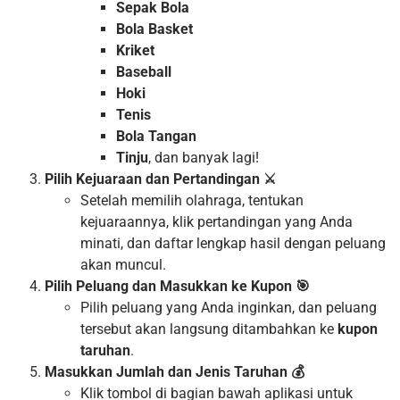
Sepak Bola
Bola Basket
Kriket
Baseball
Hoki
Tenis
Bola Tangan
Tinju
, dan banyak lagi!
Pilih Kejuaraan dan Pertandingan ⚔️
Setelah memilih olahraga, tentukan
kejuaraannya, klik pertandingan yang Anda
minati, dan daftar lengkap hasil dengan peluang
akan muncul.
Pilih Peluang dan Masukkan ke Kupon 🎯
Pilih peluang yang Anda inginkan, dan peluang
tersebut akan langsung ditambahkan ke
kupon
taruhan
.
Masukkan Jumlah dan Jenis Taruhan 💰
Klik tombol di bagian bawah aplikasi untuk