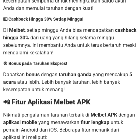
kesempatan sempurna untuk meningkatkan saldo akun
Anda dan memulai taruhan dengan kuat!
💵 Cashback Hingga 30% Setiap Minggu!
Di
Melbet
, setiap minggu Anda bisa mendapatkan
cashback
hingga 30%
dari uang yang hilang selama minggu
sebelumnya. Ini membantu Anda untuk terus bertaruh meski
mengalami kekalahan!
🎯 Bonus pada Taruhan Ekspres!
Dapatkan
bonus
dengan
taruhan ganda
yang mencakup
5
acara
atau lebih. Lebih banyak taruhan, lebih banyak
kesempatan untuk menang!
📲 Fitur Aplikasi Melbet APK
Nikmati pengalaman taruhan terbaik di
Melbet APK
dengan
aplikasi mobile
yang menawarkan
fitur lengkap
untuk
pemain Android dan iOS. Beberapa fitur menarik dari
aplikasi ini meliputi: