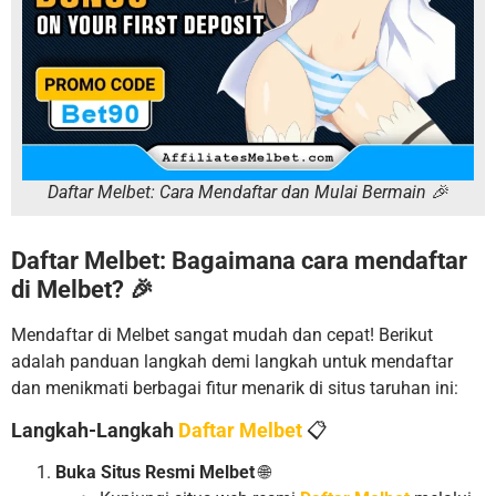
Daftar Melbet: Cara Mendaftar dan Mulai Bermain 🎉
Daftar Melbet: Bagaimana cara mendaftar
di Melbet? 🎉
Mendaftar di Melbet sangat mudah dan cepat! Berikut
adalah panduan langkah demi langkah untuk mendaftar
dan menikmati berbagai fitur menarik di situs taruhan ini:
Langkah-Langkah
Daftar Melbet
📋
Buka Situs Resmi Melbet
🌐