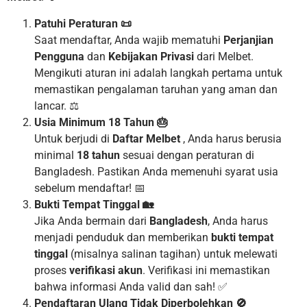
Patuhi Peraturan 📜
Saat mendaftar, Anda wajib mematuhi
Perjanjian
Pengguna
dan
Kebijakan Privasi
dari Melbet.
Mengikuti aturan ini adalah langkah pertama untuk
memastikan pengalaman taruhan yang aman dan
lancar. ⚖️
Usia Minimum 18 Tahun 🎂
Untuk berjudi di
Daftar Melbet
, Anda harus berusia
minimal
18 tahun
sesuai dengan peraturan di
Bangladesh. Pastikan Anda memenuhi syarat usia
sebelum mendaftar! 📅
Bukti Tempat Tinggal 🏡
Jika Anda bermain dari
Bangladesh
, Anda harus
menjadi penduduk dan memberikan
bukti tempat
tinggal
(misalnya salinan tagihan) untuk melewati
proses
verifikasi akun
. Verifikasi ini memastikan
bahwa informasi Anda valid dan sah! ✅
Pendaftaran Ulang Tidak Diperbolehkan 🚫