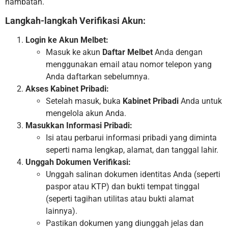
hambatan.
Langkah-langkah Verifikasi Akun:
Login ke Akun Melbet:
Masuk ke akun
Daftar Melbet
Anda dengan
menggunakan email atau nomor telepon yang
Anda daftarkan sebelumnya.
Akses Kabinet Pribadi:
Setelah masuk, buka
Kabinet Pribadi
Anda untuk
mengelola akun Anda.
Masukkan Informasi Pribadi:
Isi atau perbarui informasi pribadi yang diminta
seperti nama lengkap, alamat, dan tanggal lahir.
Unggah Dokumen Verifikasi:
Unggah salinan dokumen identitas Anda (seperti
paspor atau KTP) dan bukti tempat tinggal
(seperti tagihan utilitas atau bukti alamat
lainnya).
Pastikan dokumen yang diunggah jelas dan