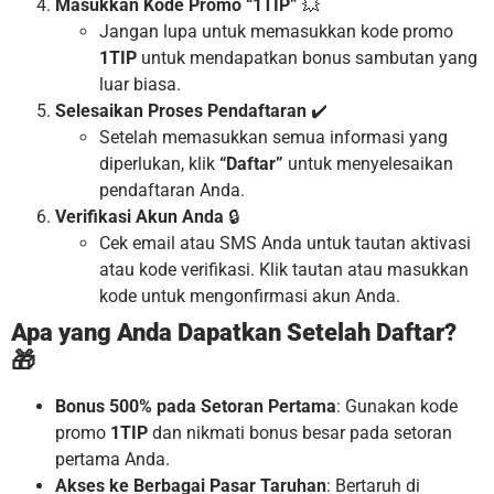
Masukkan Kode Promo “1TIP”
💥
Jangan lupa untuk memasukkan kode promo
1TIP
untuk mendapatkan bonus sambutan yang
luar biasa.
Selesaikan Proses Pendaftaran
✔️
Setelah memasukkan semua informasi yang
diperlukan, klik
“Daftar”
untuk menyelesaikan
pendaftaran Anda.
Verifikasi Akun Anda
🔒
Cek email atau SMS Anda untuk tautan aktivasi
atau kode verifikasi. Klik tautan atau masukkan
kode untuk mengonfirmasi akun Anda.
Apa yang Anda Dapatkan Setelah Daftar?
🎁
Bonus 500% pada Setoran Pertama
: Gunakan kode
promo
1TIP
dan nikmati bonus besar pada setoran
pertama Anda.
Akses ke Berbagai Pasar Taruhan
: Bertaruh di