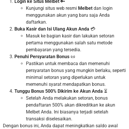
Login ke Situs Melbet
🔑
Kunjungi situs web resmi
Melbet
dan login
menggunakan akun yang baru saja Anda
daftarkan.
Buka Kasir dan Isi Ulang Akun Anda
💳
Masuk ke bagian kasir dan lakukan setoran
pertama menggunakan salah satu metode
pembayaran yang tersedia.
Penuhi Persyaratan Bonus
📜
Pastikan untuk membaca dan memenuhi
persyaratan bonus yang mungkin berlaku, seperti
minimal setoran yang diperlukan untuk
memenuhi syarat mendapatkan bonus.
Tunggu Bonus 500% Dikirim ke Akun Anda
⏳
Setelah Anda melakukan setoran, bonus
pendaftaran 500% akan dikreditkan ke akun
Melbet Anda. Ini biasanya terjadi setelah
transaksi diselesaikan.
Dengan bonus ini, Anda dapat meningkatkan saldo awal