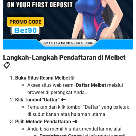
Langkah-Langkah Pendaftaran di Melbet
📋
Buka Situs Resmi Melbet
🌐
Akses situs web resmi
Daftar Melbet
melalui
browser di perangkat Anda.
Klik Tombol “Daftar”
🔑
Temukan dan klik tombol “Daftar” yang terletak
di sudut kanan atas halaman utama.
Pilih Metode Pendaftaran
📲
Anda bisa memilih untuk mendaftar melalui: