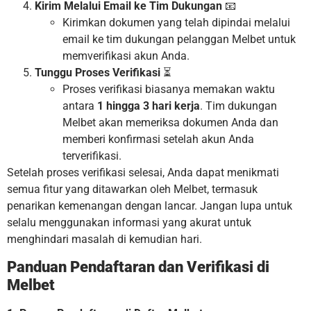
Kirim Melalui Email ke Tim Dukungan
📧
Kirimkan dokumen yang telah dipindai melalui
email ke tim dukungan pelanggan Melbet untuk
memverifikasi akun Anda.
Tunggu Proses Verifikasi
⏳
Proses verifikasi biasanya memakan waktu
antara
1 hingga 3 hari kerja
. Tim dukungan
Melbet akan memeriksa dokumen Anda dan
memberi konfirmasi setelah akun Anda
terverifikasi.
Setelah proses verifikasi selesai, Anda dapat menikmati
semua fitur yang ditawarkan oleh Melbet, termasuk
penarikan kemenangan dengan lancar. Jangan lupa untuk
selalu menggunakan informasi yang akurat untuk
menghindari masalah di kemudian hari.
Panduan Pendaftaran dan Verifikasi di
Melbet