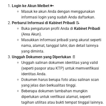
Login ke Akun Melbet
🔑
Masuk ke akun Anda dengan menggunakan
informasi login yang sudah Anda daftarkan.
Perbarui Informasi di Kabinet Pribadi
📝
Buka pengaturan profil Anda di
Kabinet Pribadi
(Area Akun).
Masukkan informasi pribadi yang akurat seperti
nama, alamat, tanggal lahir, dan detail lainnya
yang diminta.
Unggah Dokumen yang Diperlukan
📄
Unggah salinan dokumen identitas yang valid
(seperti paspor atau KTP) untuk memverifikasi
identitas Anda.
Dokumen harus berupa foto atau salinan scan
yang jelas dan berkualitas tinggi.
Beberapa dokumen tambahan mungkin
diperlukan untuk verifikasi alamat, seperti
tagihan utilitas atau bukti tempat tinggal lainnya.