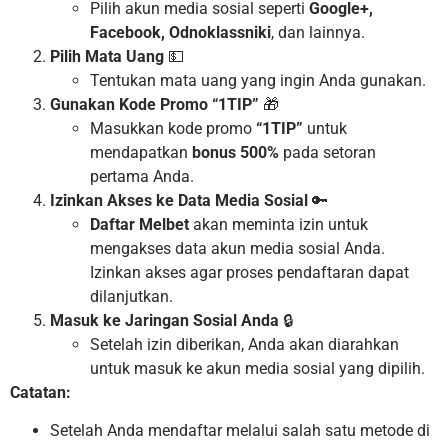
Pilih akun media sosial seperti
Google+,
Facebook, Odnoklassniki
, dan lainnya.
Pilih Mata Uang
💵
Tentukan mata uang yang ingin Anda gunakan.
Gunakan Kode Promo “1TIP”
🎁
Masukkan kode promo
“1TIP”
untuk
mendapatkan
bonus 500%
pada setoran
pertama Anda.
Izinkan Akses ke Data Media Sosial
🔑
Daftar Melbet
akan meminta izin untuk
mengakses data akun media sosial Anda.
Izinkan akses agar proses pendaftaran dapat
dilanjutkan.
Masuk ke Jaringan Sosial Anda
🔒
Setelah izin diberikan, Anda akan diarahkan
untuk masuk ke akun media sosial yang dipilih.
Catatan:
Setelah Anda mendaftar melalui salah satu metode di