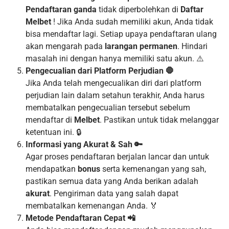
Pendaftaran ganda
tidak diperbolehkan di
Daftar
Melbet
! Jika Anda sudah memiliki akun, Anda tidak
bisa mendaftar lagi. Setiap upaya pendaftaran ulang
akan mengarah pada
larangan permanen
. Hindari
masalah ini dengan hanya memiliki satu akun. ⚠️
Pengecualian dari Platform Perjudian 🛑
Jika Anda telah mengecualikan diri dari platform
perjudian lain dalam setahun terakhir, Anda harus
membatalkan pengecualian tersebut sebelum
mendaftar di
Melbet
. Pastikan untuk tidak melanggar
ketentuan ini. 🔒
Informasi yang Akurat & Sah 🔑
Agar proses pendaftaran berjalan lancar dan untuk
mendapatkan
bonus
serta kemenangan yang sah,
pastikan semua data yang Anda berikan adalah
akurat
. Pengiriman data yang salah dapat
membatalkan kemenangan Anda. 🏅
Metode Pendaftaran Cepat 📲