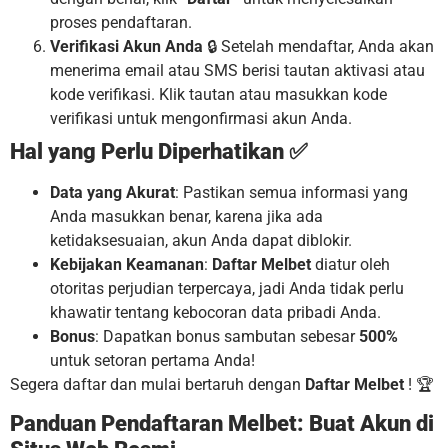
proses pendaftaran.
Verifikasi Akun Anda
🔒 Setelah mendaftar, Anda akan
menerima email atau SMS berisi tautan aktivasi atau
kode verifikasi. Klik tautan atau masukkan kode
verifikasi untuk mengonfirmasi akun Anda.
Hal yang Perlu Diperhatikan
✅
Data yang Akurat
: Pastikan semua informasi yang
Anda masukkan benar, karena jika ada
ketidaksesuaian, akun Anda dapat diblokir.
Kebijakan Keamanan
:
Daftar Melbet
diatur oleh
otoritas perjudian terpercaya, jadi Anda tidak perlu
khawatir tentang kebocoran data pribadi Anda.
Bonus
: Dapatkan bonus sambutan sebesar
500%
untuk setoran pertama Anda!
Segera daftar dan mulai bertaruh dengan
Daftar Melbet
! 🏆
Panduan Pendaftaran Melbet: Buat Akun di